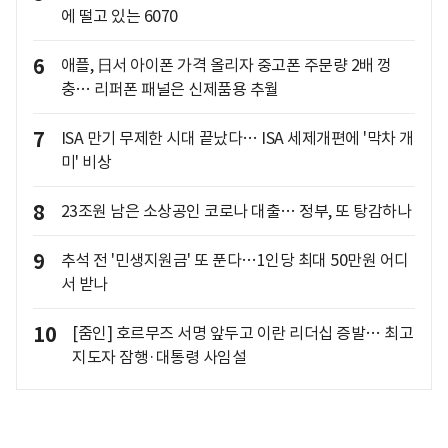
에 떨고 있는 6070
6
애플, 日서 아이폰 가격 올리자 중고폰 주문량 2배 껑
충… 리퍼폰 패널은 신제품용 추월
7
ISA 만기 무제한 시대 끝났다… ISA 세제개편에 '막차 개
미' 비상
8
23조원 남은 소상공인 코로나 대출… 정부, 또 탕감하나
9
추석 전 '민생지원금' 또 푼다…1인당 최대 50만원 어디
서 받나
10
[줌인] 호르무즈 서명 앞두고 이란 리더십 증발… 최고
지도자 잠행·대통령 사임설