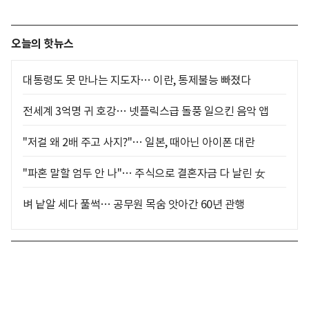
오늘의 핫뉴스
대통령도 못 만나는 지도자… 이란, 통제불능 빠졌다
전세계 3억명 귀 호강… 넷플릭스급 돌풍 일으킨 음악 앱
"저걸 왜 2배 주고 사지?"… 일본, 때아닌 아이폰 대란
"파혼 말할 엄두 안 나"… 주식으로 결혼자금 다 날린 女
벼 낱알 세다 풀썩… 공무원 목숨 앗아간 60년 관행