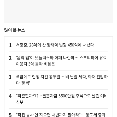
많이 본 뉴스
1
서장훈, 28억에 산 양재역 빌딩 450억에 내놨다
2
'음악 앱'이 넷플릭스와 어깨 나란히… 스포티파이 유료
이용자 3억 돌파 비결은
3
폭염에도 현장 지킨 공무원… 벼 낱알 세다, 화재 진압하
다 '풀썩'
4
"파혼할까요?…결혼자금 5500만원 주식으로 날린 예비
신부
5
"직접 농사 안 지으면 내년까지 팔아라"… 양도세 중과