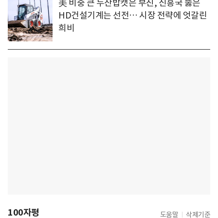
美 비중 큰 두산밥캣은 부진, 신흥국 뚫은
HD건설기계는 선전… 시장 전략에 엇갈린
희비
100자평
도움말
삭제기준