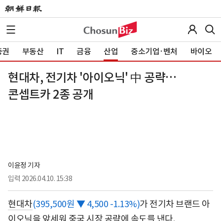
증권
부동산
IT
금융
산업
중소기업·벤처
바이오
현대차, 전기차 '아이오닉' 中 공략…
콘셉트카 2종 공개
이윤정 기자
입력
2026.04.10. 15:38
현대차
(395,500원 ▼ 4,500 -1.13%)
가 전기차 브랜드 아
이오닉을 앞세워 중국 시장 공략에 속도를 낸다.