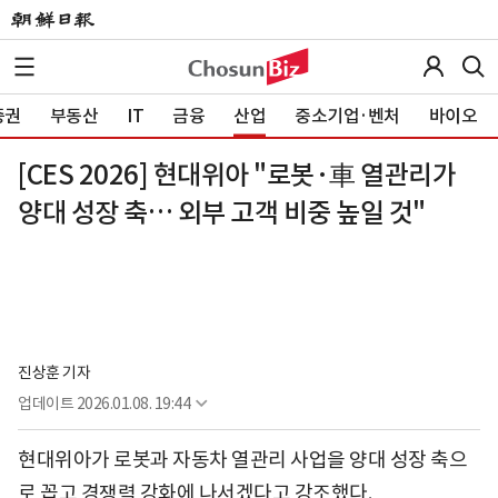
증권
부동산
IT
금융
산업
중소기업·벤처
바이오
[CES 2026] 현대위아 "로봇·車 열관리가
양대 성장 축… 외부 고객 비중 높일 것"
진상훈 기자
업데이트
2026.01.08. 19:44
현대위아가 로봇과 자동차 열관리 사업을 양대 성장 축으
로 꼽고 경쟁력 강화에 나서겠다고 강조했다.