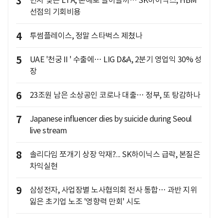
3
선점의 기회비용
4
투썸플레이스, 정말 스타벅스 제쳤나
5
UAE '천궁Ⅱ' 수출에… LIG D&A, 2분기 영업익 30% 성
장
6
23조원 남은 소상공인 코로나 대출… 정부, 또 탕감하나
7
Japanese influencer dies by suicide during Seoul
live stream
8
솔리다임 쪼개기 상장 악재?... SK하이닉스 급락, 본질은
차익실현
9
삼성전자, 사업장별 노사협의회 전사 통합… 과반 지위
잃은 초기업 노조 '영향력 만회' 시도