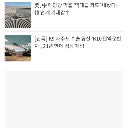
美, 中 태양광 막을 '역대급 카드' 내놨다…
韓 업계 기대감↑
[단독] K9 자주포 수출 공신 'K10 탄약운반
차', 21년 만에 성능 개량