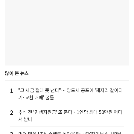
많이 본 뉴스
1
"그 세금 절대 못 낸다"… 양도세 공포에 '제자리 갈아타
기·교환 매매' 꿈틀
2
추석 전 '민생지원금' 또 푼다…1인당 최대 50만원 어디
서 받나
먼저 맺은 LTA, 손해로 돌아올까… SK하이닉스, HBM