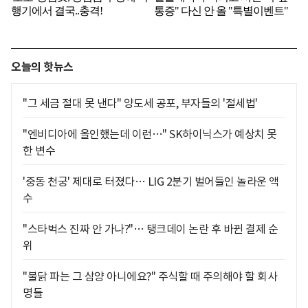
오늘의 핫뉴스
"그 세금 절대 못 낸다" 양도세 공포, 부자들의 '절세법'
"엔비디아에 올인했는데 이런…" SK하이닉스가 예상치 못
한 변수
'중동 천궁' 제대로 터졌다… LIG 2분기 벌어들인 놀라운 액
수
"스타벅스 진짜 안 가나?"… 탱크데이 논란 후 바뀐 결제 순
위
"불닭 파는 그 삼양 아니에요?" 주식할 때 주의해야 할 회사
명들