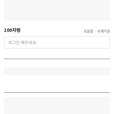
100자평
도움말
삭제기준