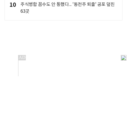
10
주식병합 꼼수도 안 통했다... '동전주 퇴출' 공포 덮친
63곳
개인정보처리방침
앱설치(Android)
본 사이트의 주가 시세정보는 정보 제공 목적이며, 오류가
발생하거나 지연될 수 있습니다.
이용에 따른 책임은 이용자 본인에게 있으며, 당사는 법적 책임을
지지 않습니다. 게시된 정보는 무단 복제·배포할 수 없습니다.
Copyright 조선비즈 All rights reserved.