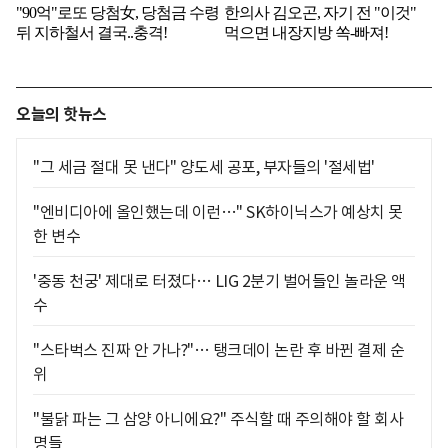
오늘의 핫뉴스
"그 세금 절대 못 낸다" 양도세 공포, 부자들의 '절세법'
"엔비디아에 올인했는데 이런…" SK하이닉스가 예상치 못
한 변수
'중동 천궁' 제대로 터졌다… LIG 2분기 벌어들인 놀라운 액
수
"스타벅스 진짜 안 가나?"… 탱크데이 논란 후 바뀐 결제 순
위
"불닭 파는 그 삼양 아니에요?" 주식할 때 주의해야 할 회사
명들