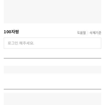
100자평
도움말
삭제기준