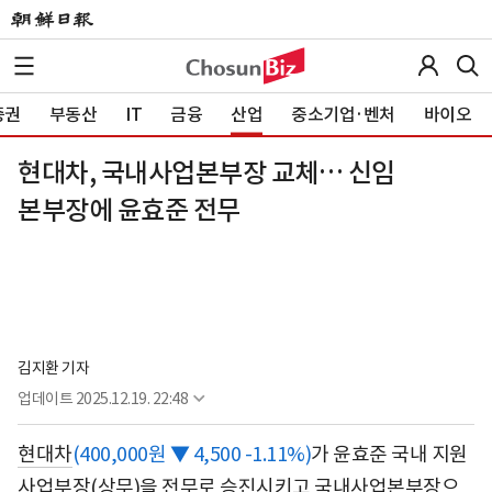
증권
부동산
IT
금융
산업
중소기업·벤처
바이오
현대차, 국내사업본부장 교체… 신임
본부장에 윤효준 전무
김지환 기자
업데이트
2025.12.19. 22:48
현대차
(400,000원 ▼ 4,500 -1.11%)
가 윤효준 국내 지원
사업부장(상무)을 전무로 승진시키고 국내사업본부장으