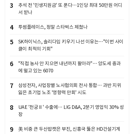
3
추석 전 '민생지원금' 또 푼다…1인당 최대 50만원 어디
서 받나
4
투썸플레이스, 정말 스타벅스 제쳤나
5
SK하이닉스, 솔리다임 키우기 나선 이유는…"이번 사이
클이 최적의 기회"
6
"직접 농사 안 지으면 내년까지 팔아라"… 양도세 중과
에 떨고 있는 6070
7
삼성전자, 사업장별 노사협의회 전사 통합… 과반 지위
잃은 초기업 노조 '영향력 만회' 시도
8
UAE '천궁Ⅱ' 수출에… LIG D&A, 2분기 영업익 30% 성
장
9
美 비중 큰 두산밥캣은 부진, 신흥국 뚫은 HD건설기계