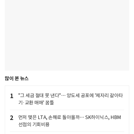
많이 본 뉴스
1
"그 세금 절대 못 낸다"… 양도세 공포에 '제자리 갈아타
기·교환 매매' 꿈틀
2
먼저 맺은 LTA, 손해로 돌아올까… SK하이닉스, HBM
선점의 기회비용