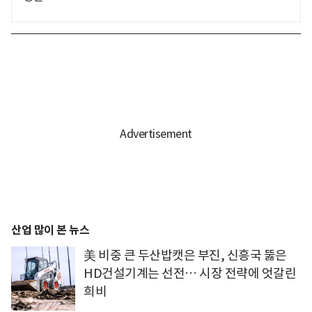
산업 많이 본 뉴스
美 비중 큰 두산밥캣은 부진, 신흥국 뚫은
HD건설기계는 선전… 시장 전략에 엇갈린
희비