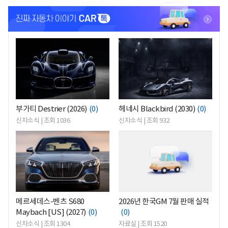
<
<
부가티 Destrier (2026)
(0)
헤네시 Blackbird (2030)
(0)
신차소식 | 조회 1036
신차소식 | 조회 932
<
<
메르세데스-벤츠 S680
2026년 한국GM 7월 판매 실적
Maybach [US] (2027)
(0)
(0)
신차소식 | 조회 1304
자료실 | 조회 1520