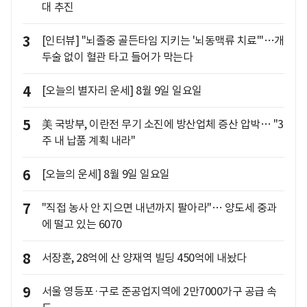
대 추진
3
[인터뷰] "뇌졸중 골든타임 지키는 '뇌동맥류 치료'"…개
두술 없이 혈관 타고 들어가 막는다
4
[오늘의 별자리 운세] 8월 9일 일요일
5
美 국방부, 이란전 무기 소진에 방산업체 증산 압박… "3
주 내 납품 계획 내라"
6
[오늘의 운세] 8월 9일 일요일
7
"직접 농사 안 지으면 내년까지 팔아라"… 양도세 중과
에 떨고 있는 6070
8
서장훈, 28억에 산 양재역 빌딩 450억에 내놨다
9
서울 영등포·구로 준공업지역에 2만7000가구 공급 속