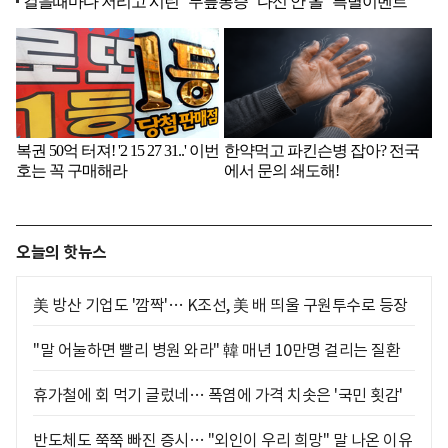
오늘의 핫뉴스
美 방산 기업도 '깜짝'… K조선, 美 배 띄울 구원투수로 등장
"말 어눌하면 빨리 병원 와라" 韓 매년 10만명 걸리는 질환
휴가철에 회 먹기 글렀네… 폭염에 가격 치솟은 '국민 횟감'
반도체도 쭉쭉 빠진 증시… "외인이 우리 희망" 말 나온 이유