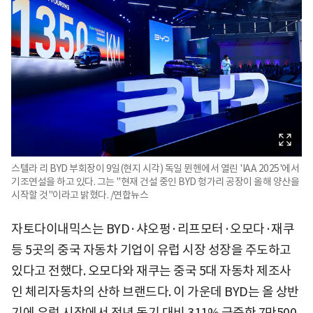
스텔라 리 BYD 부회장이 9일(현지 시각) 독일 뮌헨에서 열린 'IAA 2025'에서
기조연설을 하고 있다. 그는 "현재 건설 중인 BYD 헝가리 공장이 올해 양산을
시작할 것"이라고 밝혔다. /연합뉴스
자토다이내믹스는 BYD·샤오펑·리프모터·오모다·재쿠
등 5곳의 중국 자동차 기업이 유럽 시장 성장을 주도하고
있다고 전했다. 오모다와 재쿠는 중국 5대 자동차 제조사
인 체리자동차의 산하 브랜드다. 이 가운데 BYD는 올 상반
기에 유럽 시장에서 전년 동기 대비 311% 급증한 7만500