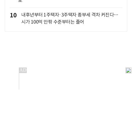
도
10
내후년부터 1주택자·3주택자 종부세 격차 커진다…
시가 100억 안팎 수준부터는 줄어
개인정보처리방침
앱설치(Android)
본 사이트의 주가 시세정보는 정보 제공 목적이며, 오류가
발생하거나 지연될 수 있습니다.
이용에 따른 책임은 이용자 본인에게 있으며, 당사는 법적 책임을
지지 않습니다. 게시된 정보는 무단 복제·배포할 수 없습니다.
Copyright 조선비즈 All rights reserved.