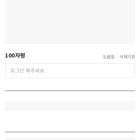
100자평
도움말
삭제기준