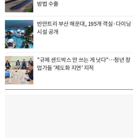
방법 수출
반얀트리 부산 해운대, 195개 객실·다이닝
시설 공개
"규제 샌드박스 안 쓰는 게 낫다"…청년 창
업가들 '제도화 지연' 지적