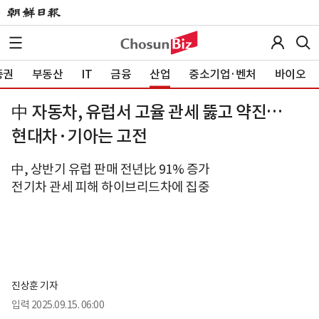
증권
부동산
IT
금융
산업
중소기업·벤처
바이오
中 자동차, 유럽서 고율 관세 뚫고 약진…
현대차·기아는 고전
中, 상반기 유럽 판매 전년比 91% 증가
전기차 관세 피해 하이브리드차에 집중
진상훈 기자
입력
2025.09.15. 06:00