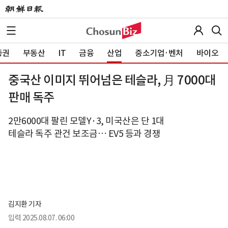
증권
부동산
IT
금융
산업
중소기업·벤처
바이오
중국산 이미지 뛰어넘은 테슬라, 月 7000대
판매 독주
2만6000대 팔린 모델Y·3, 미국산은 단 1대
테슬라 독주 관건 보조금… EV5 등과 경쟁
김지환 기자
입력
2025.08.07. 06:00