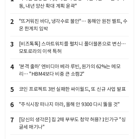
동, 내년 양산 확대 계획 윤곽"
2
"뜨거워진 바다, 냉각수로 불안"… 동해안 원전 벨트, 수
온 한계치 임박
3
[비즈톡톡] 스마트워치를 펼치니 폴더블폰으로 변신…
모토로라의 이색 특허
4
'본격 출하' 엔비디아 베라 루빈, 원가의 62%는 메모
리… "HBM4보다 비중 큰 소캠2"
5
코인 프로젝트 3번 실패한 싸이월드, 또 신규 사업 발표
6
"주식시장 떠나지 마라, 올해 안 9300 다시 뚫을 것"
7
[당신의 생각은] 집 2채 부부도 청약 허용? 1인가구 "싱
글세 매기나"