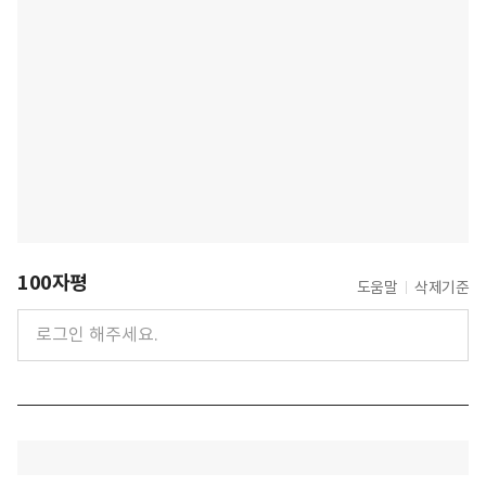
100자평
도움말
삭제기준