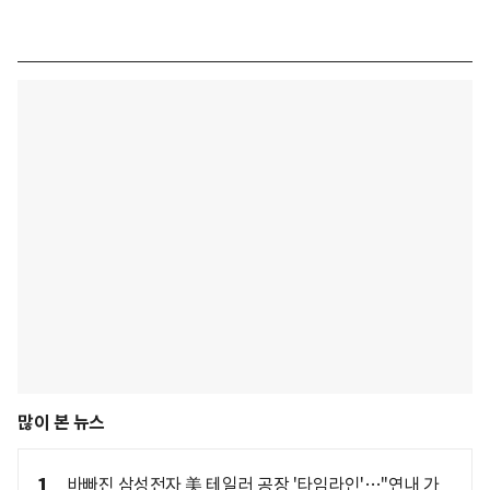
많이 본 뉴스
1
바빠진 삼성전자 美 테일러 공장 '타임라인'…"연내 가