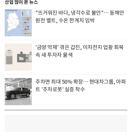
산업 많이 본 뉴스
"뜨거워진 바다, 냉각수로 불안"… 동해안
원전 벨트, 수온 한계치 임박
'금양 악재' 겪은 갑진, 이차전지 업황 회복
속 새 투자자 물색
주차면 최대 50% 확장… 현대차그룹, 아파
트 '주차로봇' 실증 착수