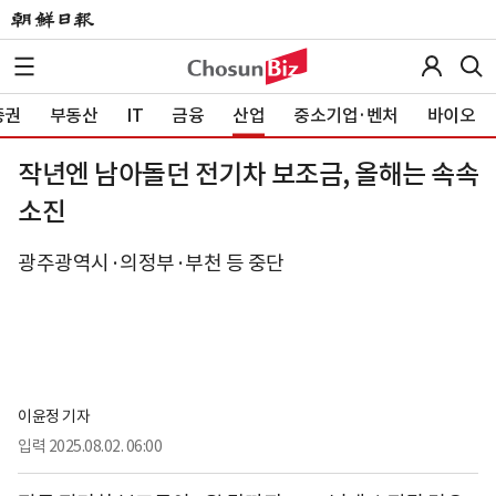
증권
부동산
IT
금융
산업
중소기업·벤처
바이오
작년엔 남아돌던 전기차 보조금, 올해는 속속
소진
광주광역시·의정부·부천 등 중단
이윤정 기자
입력
2025.08.02. 06:00