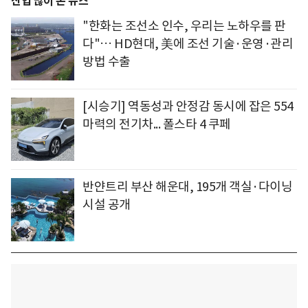
산업 많이 본 뉴스
"한화는 조선소 인수, 우리는 노하우를 판
다"… HD현대, 美에 조선 기술·운영·관리
방법 수출
[시승기] 역동성과 안정감 동시에 잡은 554
마력의 전기차... 폴스타 4 쿠페
반얀트리 부산 해운대, 195개 객실·다이닝
시설 공개