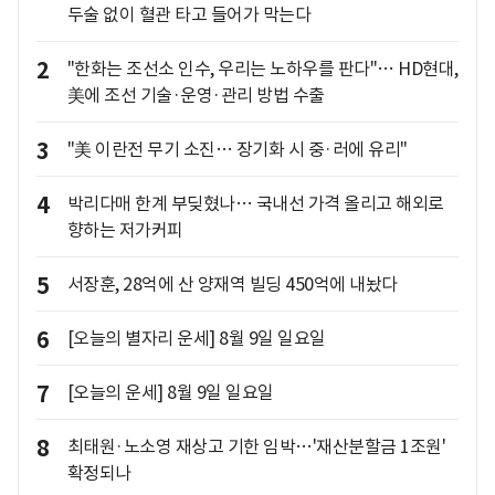
두술 없이 혈관 타고 들어가 막는다
2
"한화는 조선소 인수, 우리는 노하우를 판다"… HD현대,
美에 조선 기술·운영·관리 방법 수출
3
"美 이란전 무기 소진… 장기화 시 중·러에 유리"
4
박리다매 한계 부딪혔나… 국내선 가격 올리고 해외로
향하는 저가커피
5
서장훈, 28억에 산 양재역 빌딩 450억에 내놨다
6
[오늘의 별자리 운세] 8월 9일 일요일
7
[오늘의 운세] 8월 9일 일요일
8
최태원·노소영 재상고 기한 임박…'재산분할금 1조원'
확정되나