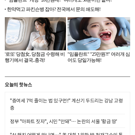
오늘의 핫뉴스
"증여세 7억 줄이는 법 있구먼!" 계산기 두드리는 강남 고령
층
정부 "아파트 짓자", 시민 "안돼"… 논란의 서울 '황금 땅'
"AI 해킹 어떻게 막냐면…" 美 대회 1위한 韓 천재교수의 통