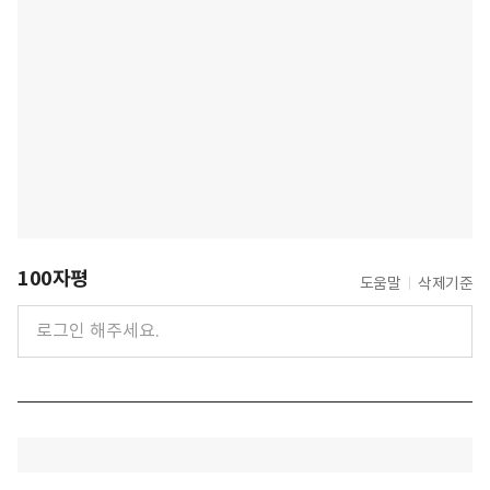
100자평
도움말
삭제기준