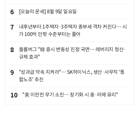
6
[오늘의 운세] 8월 9일 일요일
7
내후년부터 1주택자·3주택자 종부세 격차 커진다… 시
가 100억 안팎 수준부터는 줄어
8
블룸버그 "韓 증시 변동성 진정 국면… 레버리지 청산·
규제 효과"
9
"성과급 약속 지켜라"… SK하이닉스, 생산·사무직 '통
합노조' 추진
10
"美 이란전 무기 소진… 장기화 시 중·러에 유리"