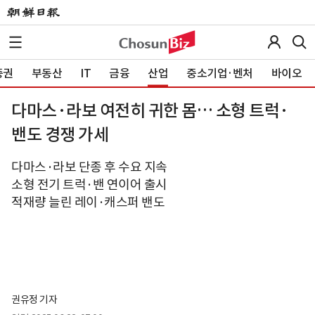
증권
부동산
IT
금융
산업
중소기업·벤처
바이오
다마스·라보 여전히 귀한 몸… 소형 트럭·
밴도 경쟁 가세
다마스·라보 단종 후 수요 지속
소형 전기 트럭·밴 연이어 출시
적재량 늘린 레이·캐스퍼 밴도
권유정 기자