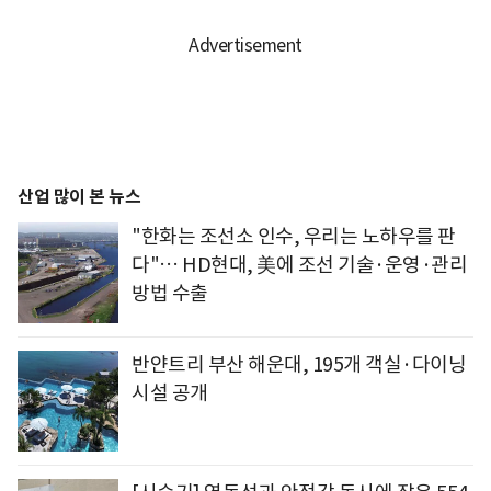
산업 많이 본 뉴스
"한화는 조선소 인수, 우리는 노하우를 판
다"… HD현대, 美에 조선 기술·운영·관리
방법 수출
반얀트리 부산 해운대, 195개 객실·다이닝
시설 공개