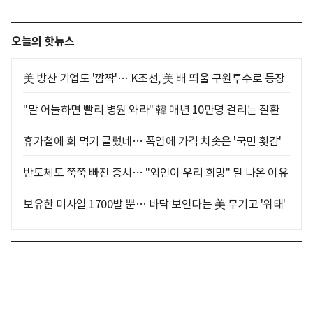
오늘의 핫뉴스
美 방산 기업도 '깜짝'… K조선, 美 배 띄울 구원투수로 등장
"말 어눌하면 빨리 병원 와라" 韓 매년 10만명 걸리는 질환
휴가철에 회 먹기 글렀네… 폭염에 가격 치솟은 '국민 횟감'
반도체도 쭉쭉 빠진 증시… "외인이 우리 희망" 말 나온 이유
보유한 미사일 1700발 뿐… 바닥 보인다는 美 무기고 '위태'