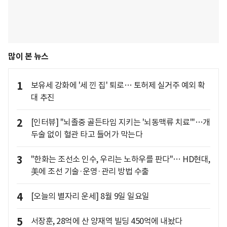
많이 본 뉴스
1
보유세 강화에 '세 낀 집' 퇴로… 토허제 실거주 예외 확
대 추진
2
[인터뷰] "뇌졸중 골든타임 지키는 '뇌동맥류 치료'"…개
두술 없이 혈관 타고 들어가 막는다
3
"한화는 조선소 인수, 우리는 노하우를 판다"… HD현대,
美에 조선 기술·운영·관리 방법 수출
4
[오늘의 별자리 운세] 8월 9일 일요일
5
서장훈, 28억에 산 양재역 빌딩 450억에 내놨다