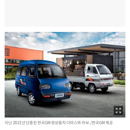
지난 2021년 단종된 한국GM 경상용차 다마스와 라보. /한국GM 제공