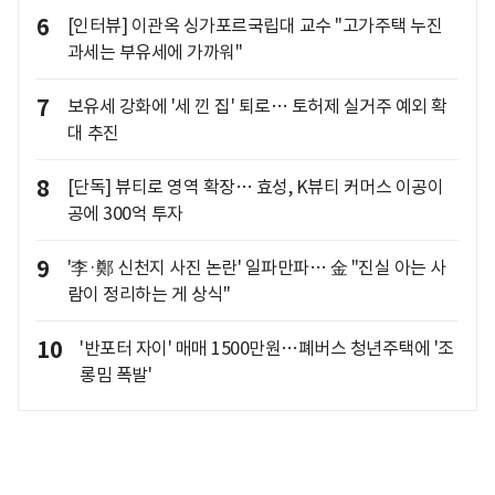
6
[인터뷰] 이관옥 싱가포르국립대 교수 "고가주택 누진
과세는 부유세에 가까워"
7
보유세 강화에 '세 낀 집' 퇴로… 토허제 실거주 예외 확
대 추진
8
[단독] 뷰티로 영역 확장… 효성, K뷰티 커머스 이공이
공에 300억 투자
9
'李·鄭 신천지 사진 논란' 일파만파… 金 "진실 아는 사
람이 정리하는 게 상식"
10
'반포터 자이' 매매 1500만원…폐버스 청년주택에 '조
롱밈 폭발'