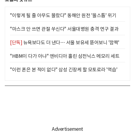
"이렇게 될 줄 아무도 몰랐다" 동해안 원전 '올스톱' 위기
"마스크 안 쓰면 관절 쑤신다" 서울대병원 충격 연구 결과
[단독]
뉴욕보다도 더 낸다… 서울 보유세 뜯어보니 '깜짝'
"HBM이 다가 아냐" 엔비디아 홀린 삼전닉스 메모리 세트
"이런 폰은 본 적이 없다" 삼성 긴장케 할 모토로라 '역습'