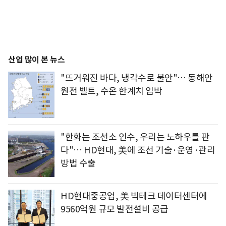
산업 많이 본 뉴스
"뜨거워진 바다, 냉각수로 불안"… 동해안
원전 벨트, 수온 한계치 임박
"한화는 조선소 인수, 우리는 노하우를 판
다"… HD현대, 美에 조선 기술·운영·관리
방법 수출
HD현대중공업, 美 빅테크 데이터센터에
9560억원 규모 발전설비 공급