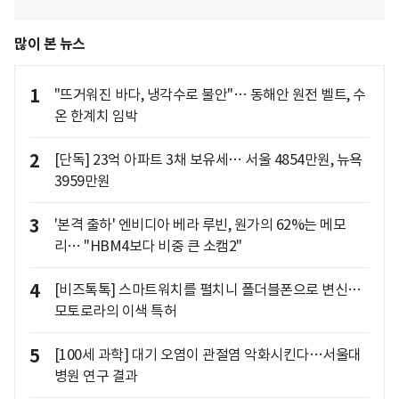
많이 본 뉴스
1
"뜨거워진 바다, 냉각수로 불안"… 동해안 원전 벨트, 수
온 한계치 임박
2
[단독] 23억 아파트 3채 보유세… 서울 4854만원, 뉴욕
3959만원
3
'본격 출하' 엔비디아 베라 루빈, 원가의 62%는 메모
리… "HBM4보다 비중 큰 소캠2"
4
[비즈톡톡] 스마트워치를 펼치니 폴더블폰으로 변신…
모토로라의 이색 특허
5
[100세 과학] 대기 오염이 관절염 악화시킨다…서울대
병원 연구 결과