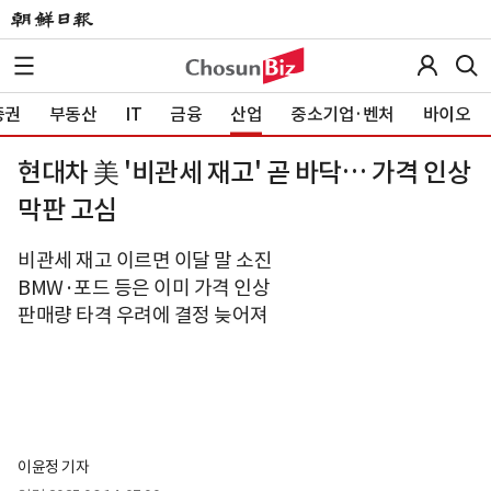
증권
부동산
IT
금융
산업
중소기업·벤처
바이오
현대차 美 '비관세 재고' 곧 바닥… 가격 인상
막판 고심
비관세 재고 이르면 이달 말 소진
BMW·포드 등은 이미 가격 인상
판매량 타격 우려에 결정 늦어져
이윤정 기자