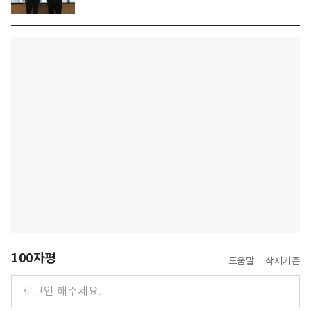
100자평
도움말
삭제기준