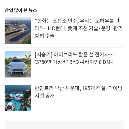
산업 많이 본 뉴스
"한화는 조선소 인수, 우리는 노하우를 판
다"… HD현대, 美에 조선 기술·운영·관리
방법 수출
[시승기] 하이브리드 탈을 쓴 전기차…
'3750만 가성비' BYD 씨라이언6 DM-i
반얀트리 부산 해운대, 195개 객실·다이닝
시설 공개