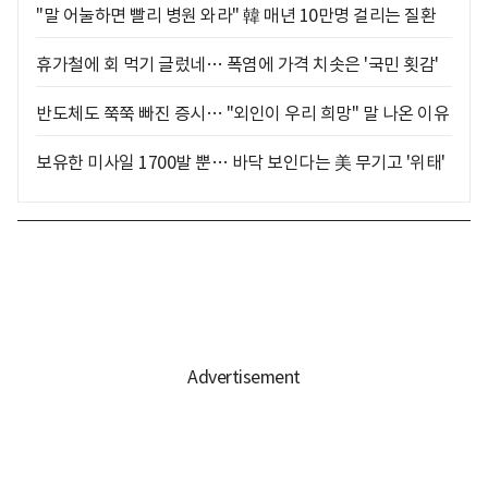
"말 어눌하면 빨리 병원 와라" 韓 매년 10만명 걸리는 질환
휴가철에 회 먹기 글렀네… 폭염에 가격 치솟은 '국민 횟감'
반도체도 쭉쭉 빠진 증시… "외인이 우리 희망" 말 나온 이유
보유한 미사일 1700발 뿐… 바닥 보인다는 美 무기고 '위태'