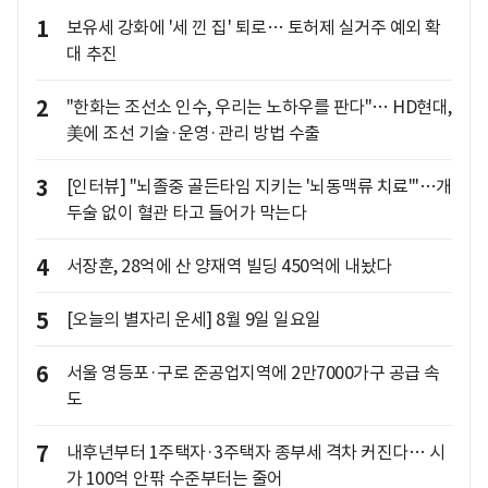
1
보유세 강화에 '세 낀 집' 퇴로… 토허제 실거주 예외 확
대 추진
2
"한화는 조선소 인수, 우리는 노하우를 판다"… HD현대,
美에 조선 기술·운영·관리 방법 수출
3
[인터뷰] "뇌졸중 골든타임 지키는 '뇌동맥류 치료'"…개
두술 없이 혈관 타고 들어가 막는다
4
서장훈, 28억에 산 양재역 빌딩 450억에 내놨다
5
[오늘의 별자리 운세] 8월 9일 일요일
6
서울 영등포·구로 준공업지역에 2만7000가구 공급 속
도
7
내후년부터 1주택자·3주택자 종부세 격차 커진다… 시
가 100억 안팎 수준부터는 줄어