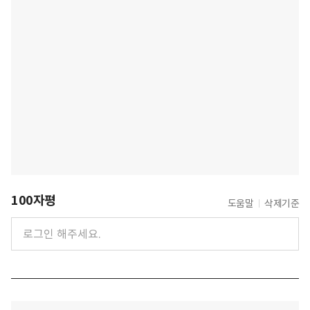
100자평
도움말
삭제기준