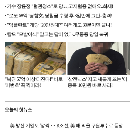
오늘의 핫뉴스
美 방산 기업도 '깜짝'… K조선, 美 배 띄울 구원투수로 등장