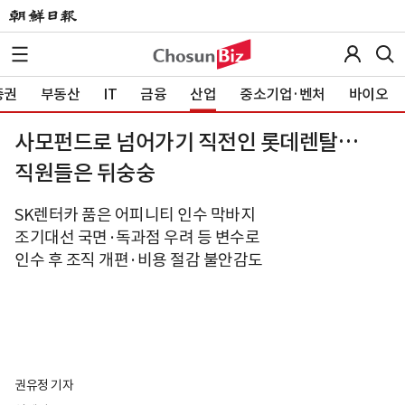
증권
부동산
IT
금융
산업
중소기업·벤처
바이오
사모펀드로 넘어가기 직전인 롯데렌탈…
직원들은 뒤숭숭
SK렌터카 품은 어피니티 인수 막바지
조기대선 국면·독과점 우려 등 변수로
인수 후 조직 개편·비용 절감 불안감도
권유정 기자