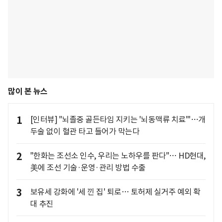
많이 본 뉴스
1
[인터뷰] "뇌졸중 골든타임 지키는 '뇌동맥류 치료'"…개
두술 없이 혈관 타고 들어가 막는다
2
"한화는 조선소 인수, 우리는 노하우를 판다"… HD현대,
美에 조선 기술·운영·관리 방법 수출
3
보유세 강화에 '세 낀 집' 퇴로… 토허제 실거주 예외 확
대 추진