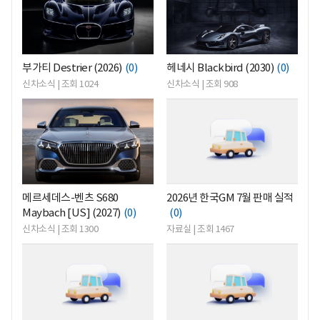
부가티 Destrier (2026)
(0)
헤네시 Blackbird (2030)
(0)
신차소식 | 조회 1024
신차소식 | 조회 908
<
<
메르세데스-벤츠 S680
2026년 한국GM 7월 판매 실적
Maybach [US] (2027)
(0)
(0)
신차소식 | 조회 1300
자료실 | 조회 1467
<
<