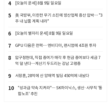
4
[오늘의 운세] 8월 9일 일요일
5
美 국방부, 이란전 무기 소진에 방산업체 증산 압박… "3
주 내 납품 계획 내라"
6
[오늘의 별자리 운세] 8월 9일 일요일
7
GPU 다음은 전력… 엔비디아, 랜시엄에 4조원 투자
8
압구정현대, 직접 증여가 매각 후 현금 증여보다 세금 7
억 덜 낸다…계산기 두드리는 강남 고령층
9
서장훈, 28억에 산 양재역 빌딩 450억에 내놨다
10
"성과급 약속 지켜라"… SK하이닉스, 생산·사무직 '통
합노조' 추진