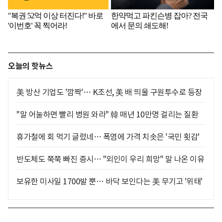
오늘의 핫뉴스
美 방산 기업도 '깜짝'… K조선, 美 배 띄울 구원투수로 등장
"말 어눌하면 빨리 병원 와라" 韓 매년 10만명 걸리는 질환
휴가철에 회 먹기 글렀네… 폭염에 가격 치솟은 '국민 횟감'
반도체도 쭉쭉 빠진 증시… "외인이 우리 희망" 말 나온 이유
보유한 미사일 1700발 뿐… 바닥 보인다는 美 무기고 '위태'