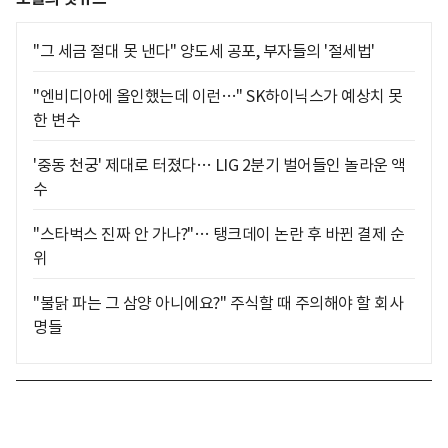
"그 세금 절대 못 낸다" 양도세 공포, 부자들의 '절세법'
"엔비디아에 올인했는데 이런…" SK하이닉스가 예상치 못
한 변수
'중동 천궁' 제대로 터졌다… LIG 2분기 벌어들인 놀라운 액
수
"스타벅스 진짜 안 가나?"… 탱크데이 논란 후 바뀐 결제 순
위
"불닭 파는 그 삼양 아니에요?" 주식할 때 주의해야 할 회사
명들