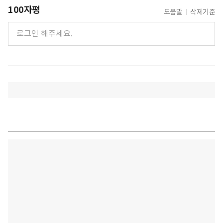
100자평
도움말
삭제기준