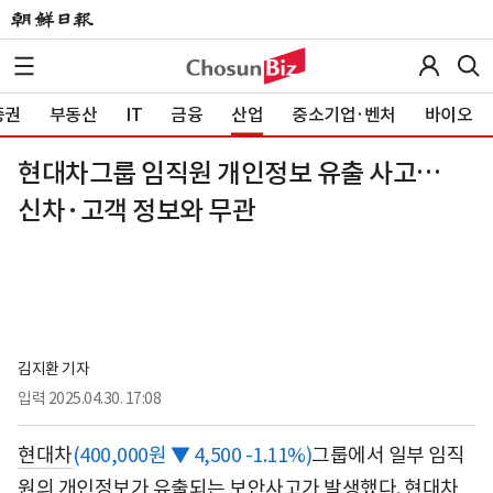
증권
부동산
IT
금융
산업
중소기업·벤처
바이오
현대차그룹 임직원 개인정보 유출 사고…
신차·고객 정보와 무관
김지환 기자
입력
2025.04.30. 17:08
현대차
(400,000원 ▼ 4,500 -1.11%)
그룹에서 일부 임직
원의 개인정보가 유출되는 보안사고가 발생했다. 현대차