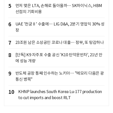
5
먼저 맺은 LTA, 손해로 돌아올까… SK하이닉스, HBM
선점의 기회비용
6
UAE '천궁Ⅱ' 수출에… LIG D&A, 2분기 영업익 30% 성
장
7
23조원 남은 소상공인 코로나 대출… 정부, 또 탕감하나
8
[단독] K9 자주포 수출 공신 'K10 탄약운반차', 21년 만
에 성능 개량
9
반도체 공장 통째 인수하는 노키아… "메모리 다음은 광
통신 병목"
10
KHNP launches South Korea Lu-177 production
to cut imports and boost RLT