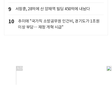
9
서장훈, 28억에 산 양재역 빌딩 450억에 내놨다
10
추미애 "국가직 소방공무원 인건비, 경기도가 1조원
이상 부담… 재정 개혁 시급"
개인정보처리방침
앱설치(Android)
본 사이트의 주가 시세정보는 정보 제공 목적이며, 오류가
발생하거나 지연될 수 있습니다.
이용에 따른 책임은 이용자 본인에게 있으며, 당사는 법적 책임을
지지 않습니다. 게시된 정보는 무단 복제·배포할 수 없습니다.