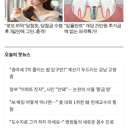
오늘의 핫뉴스
"증여세 7억 줄이는 법 있구먼!" 계산기 두드리는 강남 고령
층
정부 "아파트 짓자", 시민 "안돼"… 논란의 서울 '황금 땅'
"AI 해킹 어떻게 막냐면…" 美 대회 1위한 韓 천재교수의 통
찰
"도수치료 그거 하지 마세요~" 병원들의 새로운 꼼수 진료