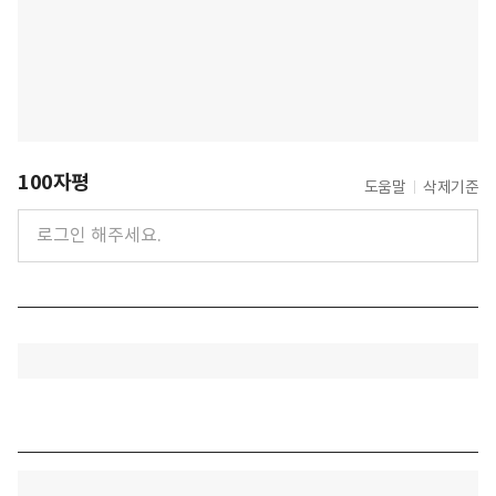
100자평
도움말
삭제기준