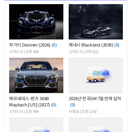
<
<
부가티 Destrier (2026)
(0)
헤네시 Blackbird (2030)
(0)
신차소식 | 조회 908
신차소식 | 조회 822
<
<
메르세데스-벤츠 S680
2026년 한국GM 7월 판매 실적
Maybach [US] (2027)
(0)
(0)
신차소식 | 조회 984
자료실 | 조회 1163
<
<