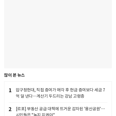
많이 본 뉴스
1
압구정현대, 직접 증여가 매각 후 현금 증여보다 세금 7
억 덜 낸다…계산기 두드리는 강남 고령층
2
[르포] 부동산 공급 대책에 뜨거운 감자된 '용산공원'…
시민들은 "녹지 지켜야"