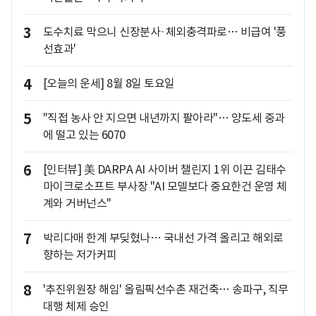
3
도수치료 막으니 신장분사·체외충격파로… 비급여 '풍
선효과'
4
[오늘의 운세] 8월 8일 토요일
5
"직접 농사 안 지으면 내년까지 팔아라"… 양도세 중과
에 떨고 있는 6070
6
[인터뷰] 美 DARPA AI 사이버 챌린지 1위 이끈 김태수
마이크로소프트 부사장 "AI 모델보다 중요한건 운영 체
계와 거버넌스"
7
박리다매 한계 부딪혔나… 국내선 가격 올리고 해외로
향하는 저가커피
8
'추진위원장 해임' 올림픽선수촌 재건축… 송파구, 직무
대행 체제 승인