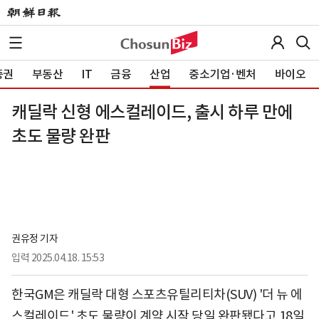
증권
부동산
IT
금융
산업
중소기업·벤처
바이오
캐딜락 신형 에스컬레이드, 출시 하루 만에
초도 물량 완판
권유정 기자
입력
2025.04.18. 15:53
한국GM은 캐딜락 대형 스포츠유틸리티차(SUV) '더 뉴 에
스컬레이드' 초도 물량이 계약 시작 당일 완판됐다고 18일