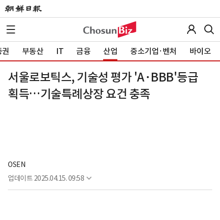
증권
부동산
IT
금융
산업
중소기업·벤처
바이오
서울로보틱스, 기술성 평가 'A·BBB'등급
획득…기술특례상장 요건 충족
OSEN
업데이트
2025.04.15. 09:58