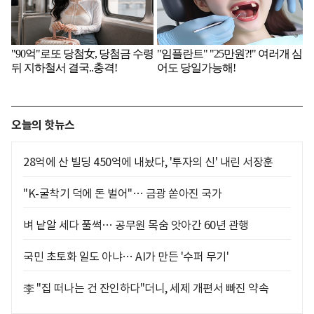
오늘의 핫뉴스
28억에 산 빌딩 450억에 내놨다, '투자의 신' 내린 서장훈
"K-굴착기 덕에 돈 벌어"… 금광 쏟아진 국가
벼 낱알 세다 풀썩… 공무원 목숨 앗아간 60년 관행
국민 초토화 일도 아냐… AI가 만든 '수퍼 무기'
李 "집 떠나는 건 잔인하다"더니, 세제 개편서 빠진 약속