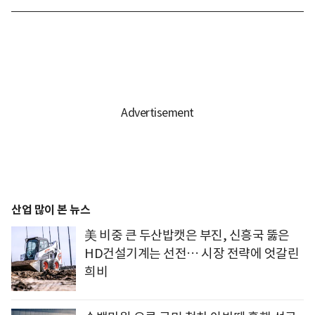
산업 많이 본 뉴스
美 비중 큰 두산밥캣은 부진, 신흥국 뚫은
HD건설기계는 선전… 시장 전략에 엇갈린
희비