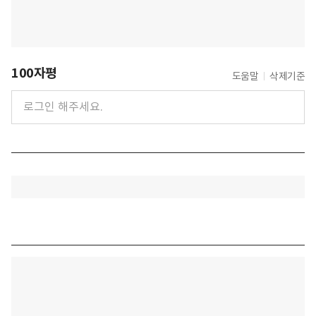
100자평
도움말
삭제기준