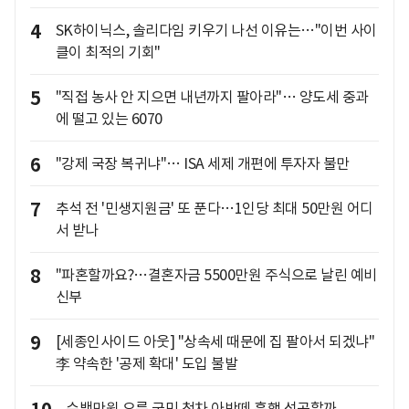
4
SK하이닉스, 솔리다임 키우기 나선 이유는…"이번 사이
클이 최적의 기회"
5
"직접 농사 안 지으면 내년까지 팔아라"… 양도세 중과
에 떨고 있는 6070
6
"강제 국장 복귀냐"… ISA 세제 개편에 투자자 불만
7
추석 전 '민생지원금' 또 푼다…1인당 최대 50만원 어디
서 받나
8
"파혼할까요?…결혼자금 5500만원 주식으로 날린 예비
신부
9
[세종인사이드 아웃] "상속세 때문에 집 팔아서 되겠냐"
李 약속한 '공제 확대' 도입 불발
수백만원 오른 국민 첫차 아반떼 흥행 성공할까