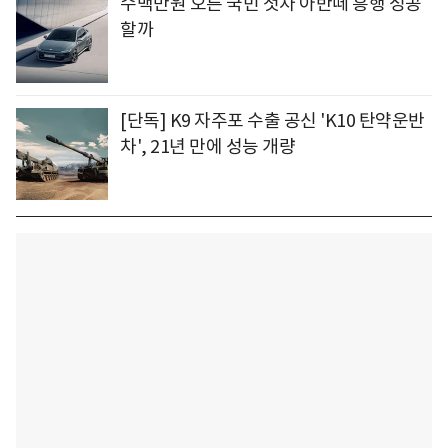
수백만원 오른 국민 첫차 아반떼 흥행 성공
할까
[단독] K9 자주포 수출 공신 'K10 탄약운반
차', 21년 만에 성능 개량