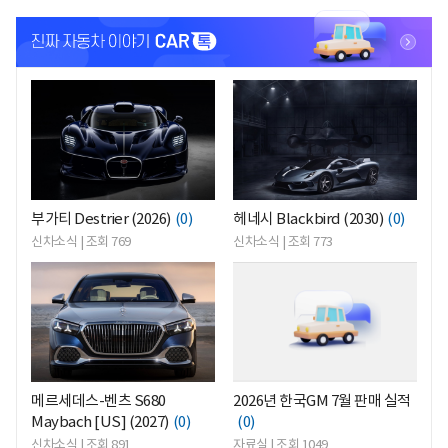
<
<
부가티 Destrier (2026)
(0)
헤네시 Blackbird (2030)
(0)
신차소식 | 조회 769
신차소식 | 조회 773
<
<
메르세데스-벤츠 S680
2026년 한국GM 7월 판매 실적
Maybach [US] (2027)
(0)
(0)
신차소식 | 조회 891
자료실 | 조회 1049