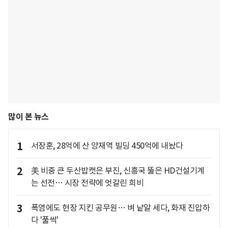
많이 본 뉴스
1
서장훈, 28억에 산 양재역 빌딩 450억에 내놨다
2
美 비중 큰 두산밥캣은 부진, 신흥국 뚫은 HD건설기계
는 선전… 시장 전략에 엇갈린 희비
3
폭염에도 현장 지킨 공무원… 벼 낱알 세다, 화재 진압하
다 '풀썩'