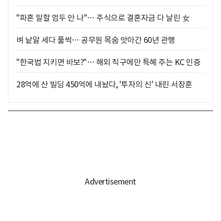
"파혼 말할 엄두 안 나"… 주식으로 결혼자금 다 날린 女
벼 낱알 세다 풀썩… 공무원 목숨 앗아간 60년 관행
"한국법 지키면 바보?"… 해외 직구에만 특혜 주는 KC 인증
28억에 산 빌딩 450억에 내놨다, '투자의 신' 내린 서장훈