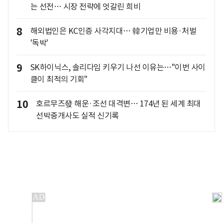
는 선전… 시장 전략에 엇갈린 희비
8
해외법인은 KC인증 사각지대… 韓기업만 비용·처벌
'독박'
9
SK하이닉스, 솔리다임 키우기 나선 이유는…"이번 사이
클이 최적의 기회"
10
호르무즈發 해운·조선 대격변… 174년 된 세계 최대
선박중개사도 실적 신기록