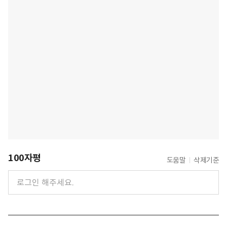
100자평
도움말
삭제기준