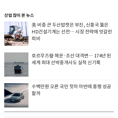
산업 많이 본 뉴스
美 비중 큰 두산밥캣은 부진, 신흥국 뚫은
HD건설기계는 선전… 시장 전략에 엇갈린
희비
호르무즈發 해운·조선 대격변… 174년 된
세계 최대 선박중개사도 실적 신기록
수백만원 오른 국민 첫차 아반떼 흥행 성공
할까