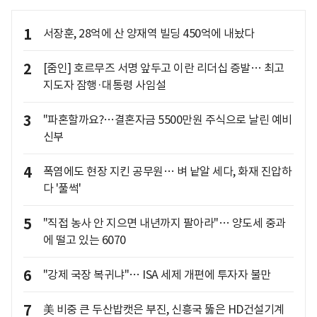
1
서장훈, 28억에 산 양재역 빌딩 450억에 내놨다
2
[줌인] 호르무즈 서명 앞두고 이란 리더십 증발… 최고
지도자 잠행·대통령 사임설
3
"파혼할까요?…결혼자금 5500만원 주식으로 날린 예비
신부
4
폭염에도 현장 지킨 공무원… 벼 낱알 세다, 화재 진압하
다 '풀썩'
5
"직접 농사 안 지으면 내년까지 팔아라"… 양도세 중과
에 떨고 있는 6070
6
"강제 국장 복귀냐"… ISA 세제 개편에 투자자 불만
7
美 비중 큰 두산밥캣은 부진, 신흥국 뚫은 HD건설기계