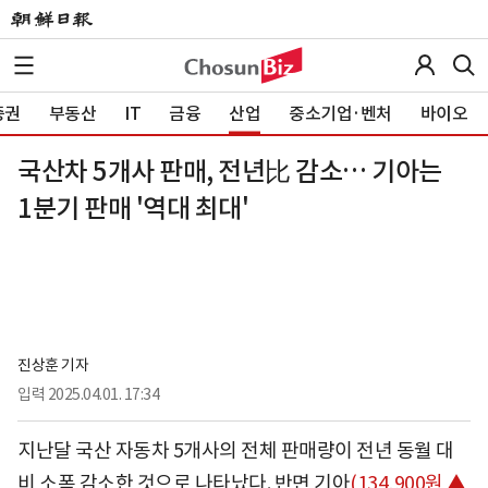
증권
부동산
IT
금융
산업
중소기업·벤처
바이오
국산차 5개사 판매, 전년比 감소… 기아는
1분기 판매 '역대 최대'
진상훈 기자
입력
2025.04.01. 17:34
지난달 국산 자동차 5개사의 전체 판매량이 전년 동월 대
비 소폭 감소한 것으로 나타났다. 반면
기아
(134,900원 ▲