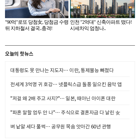
오늘의 핫뉴스
대통령도 못 만나는 지도자… 이란, 통제불능 빠졌다
전세계 3억명 귀 호강… 넷플릭스급 돌풍 일으킨 음악 앱
"저걸 왜 2배 주고 사지?"… 일본, 때아닌 아이폰 대란
"파혼 말할 엄두 안 나"… 주식으로 결혼자금 다 날린 女
벼 낱알 세다 풀썩… 공무원 목숨 앗아간 60년 관행