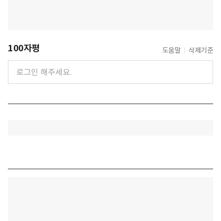
100자평
도움말
삭제기준