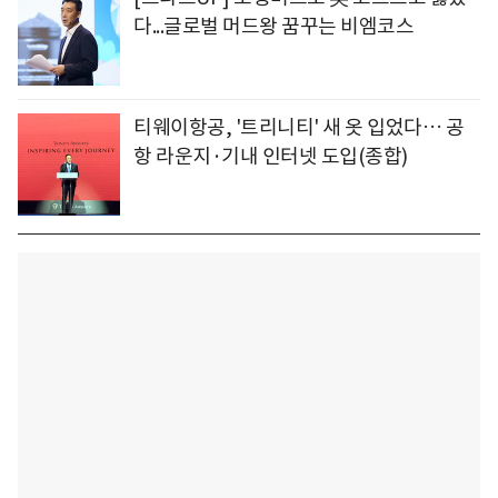
다...글로벌 머드왕 꿈꾸는 비엠코스
티웨이항공, '트리니티' 새 옷 입었다… 공
항 라운지·기내 인터넷 도입(종합)