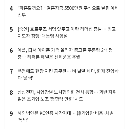
4
"파혼할까요?…결혼자금 5500만원 주식으로 날린 예비
신부
5
[줌인] 호르무즈 서명 앞두고 이란 리더십 증발… 최고
지도자 잠행·대통령 사임설
6
애플, 日서 아이폰 가격 올리자 중고폰 주문량 2배 껑
충… 리퍼폰 패널은 신제품용 추월
7
폭염에도 현장 지킨 공무원… 벼 낱알 세다, 화재 진압하
다 '풀썩'
8
삼성전자, 사업장별 노사협의회 전사 통합… 과반 지위
잃은 초기업 노조 '영향력 만회' 시도
9
해외법인은 KC인증 사각지대… 韓기업만 비용·처벌
'독박'