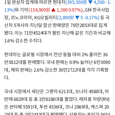
1일 완성차 업계에 따르면
현대차
(395,500원 ▼ 4,500 -1.
13%)
와
기아
(134,900원 ▲ 1,300 0.97%)
, GM 한국사업
장, 르노코리아,
KG모빌리티
(2,890원 ▼ 5 -0.17%)
등 국
산차 5개사의 지난달 합산 판매량은 70만2853대로 집계
됐다. 이는 71만4524대가 팔린 지난해 같은 기간과 비교해
1.6% 감소한 수치다.
현대차는 글로벌 시장에서 전년 동월 대비 2% 줄어든 36
만5812대를 판매했다. 국내 판매는 0.9% 늘어난 6만3090
대, 해외 판매는 2.6% 감소한 30만2722대를 각각 기록했
다.
국내 시장에서 세단은 그랜저 6211대, 쏘나타 4588대, 아
반떼 6829대 등 총 1만8186대를 팔았다. 레저용 차량(RV)
은 싼타페 5591대, 투싼 4536대, 코나 2869대, 캐스퍼 20
25대 등 총 2만2433대가 판매됐다. 상용차는 포터가 5653