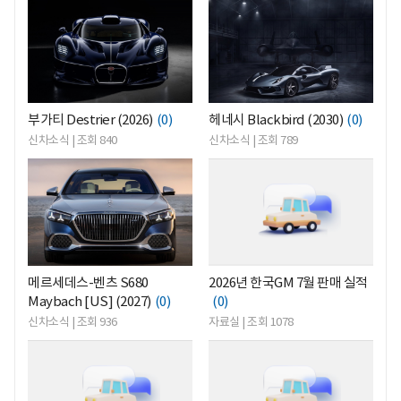
<
<
부가티 Destrier (2026)
(0)
헤네시 Blackbird (2030)
(0)
신차소식 | 조회 840
신차소식 | 조회 789
<
<
메르세데스-벤츠 S680
2026년 한국GM 7월 판매 실적
Maybach [US] (2027)
(0)
(0)
신차소식 | 조회 936
자료실 | 조회 1078
<
<