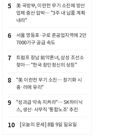
5
美 국방부, 이란전 무기 소진에 방산
업체 증산 압박… "3주 내 납품 계획
내라"
6
서울 영등포·구로 준공업지역에 2만
7000가구 공급 속도
7
트럼프 장남 前약혼녀, 삼성 조선소
찾아… "한국 장인정신의 상징"
8
"美 이란전 무기 소진… 장기화 시
중·러에 유리"
9
"성과급 약속 지켜라"… SK하이닉
스, 생산·사무직 '통합노조' 추진
10
[오늘의 운세] 8월 9일 일요일