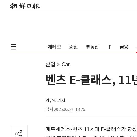
재테크
증권
부동산
IT
금융
산업
Car
벤츠 E-클래스, 11
권유정 기자
입력
2025.03.27. 13:26
메르세데스-벤츠 11세대 E-클래스가 향상