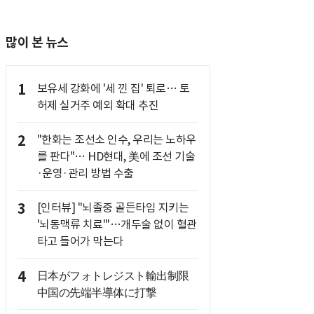
많이 본 뉴스
1
보유세 강화에 '세 낀 집' 퇴로… 토
허제 실거주 예외 확대 추진
2
"한화는 조선소 인수, 우리는 노하우
를 판다"… HD현대, 美에 조선 기술
·운영·관리 방법 수출
3
[인터뷰] "뇌졸중 골든타임 지키는
'뇌동맥류 치료'"…개두술 없이 혈관
타고 들어가 막는다
4
日本がフォトレジスト輸出制限
中国の先端半導体に打撃