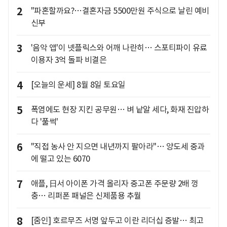
2
"파혼할까요?…결혼자금 5500만원 주식으로 날린 예비
신부
3
'음악 앱'이 넷플릭스와 어깨 나란히… 스포티파이 유료
이용자 3억 돌파 비결은
4
[오늘의 운세] 8월 8일 토요일
5
폭염에도 현장 지킨 공무원… 벼 낱알 세다, 화재 진압하
다 '풀썩'
6
"직접 농사 안 지으면 내년까지 팔아라"… 양도세 중과
에 떨고 있는 6070
7
애플, 日서 아이폰 가격 올리자 중고폰 주문량 2배 껑
충… 리퍼폰 패널은 신제품용 추월
8
[줌인] 호르무즈 서명 앞두고 이란 리더십 증발… 최고