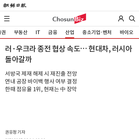
증권
부동산
IT
금융
산업
중소기업·벤처
바이오
러·우크라 종전 협상 속도… 현대차, 러시아
돌아갈까
서방국 제재 해제 시 재진출 전망
연내 공장 바이백 행사 여부 결정
한때 점유율 1위, 현재는 中 장악
권유정 기자