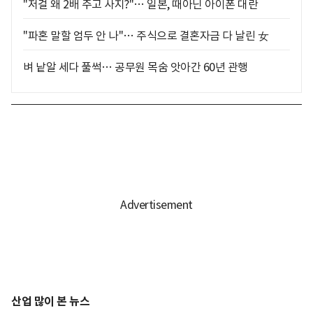
"저걸 왜 2배 주고 사지?"… 일본, 때아닌 아이폰 대란
"파혼 말할 엄두 안 나"… 주식으로 결혼자금 다 날린 女
벼 낱알 세다 풀썩… 공무원 목숨 앗아간 60년 관행
산업 많이 본 뉴스