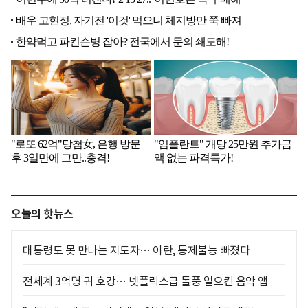
오늘의 핫뉴스
대통령도 못 만나는 지도자… 이란, 통제불능 빠졌다
전세계 3억명 귀 호강… 넷플릭스급 돌풍 일으킨 음악 앱