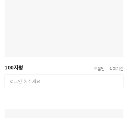
100자평
도움말
삭제기준