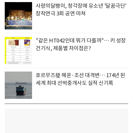
사랑의달팽이, 청각장애 유소년 '달꿈극단'
창작연극 3회 공연 마쳐
"같은 HT042인데 뭐가 다를까"… 키 성장
건기식, 제품별 차이점은?
호르무즈發 해운·조선 대격변… 174년 된
세계 최대 선박중개사도 실적 신기록