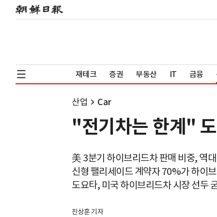
재테크
증권
부동산
IT
금융
산업
Car
"전기차는 한계" 
美 3분기 하이브리드차 판매 비중, 역대
신형 팰리세이드 계약자 70%가 하이
도요타, 미국 하이브리드차 시장 선두 
진상훈 기자