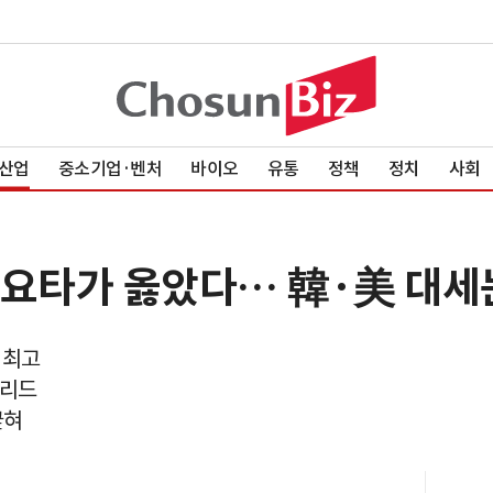
산업
중소기업·벤처
바이오
유통
정책
정치
사회
도요타가 옳았다… 韓·美 대
 최고
브리드
굳혀