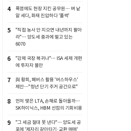
4
폭염에도 현장 지킨 공무원… 벼 낱
알 세다, 화재 진압하다 '풀썩'
5
"직접 농사 안 지으면 내년까지 팔아
라"… 양도세 중과에 떨고 있는
6070
6
"강제 국장 복귀냐"… ISA 세제 개편
에 투자자 불만
7
與 황희, 폐버스 활용 '버스하우스'
제안…"청년 단기 주거 공간으로"
8
먼저 맺은 LTA, 손해로 돌아올까…
SK하이닉스, HBM 선점의 기회비용
9
"그 세금 절대 못 낸다"… 양도세 공
포에 '제자리 갈아타기·교환 매매'