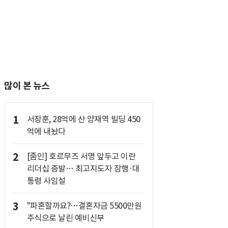
많이 본 뉴스
1
서장훈, 28억에 산 양재역 빌딩 450
억에 내놨다
2
[줌인] 호르무즈 서명 앞두고 이란
리더십 증발… 최고지도자 잠행·대
통령 사임설
3
"파혼할까요?…결혼자금 5500만원
주식으로 날린 예비신부