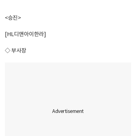
<승진>
[HL디앤아이한라]
◇ 부사장