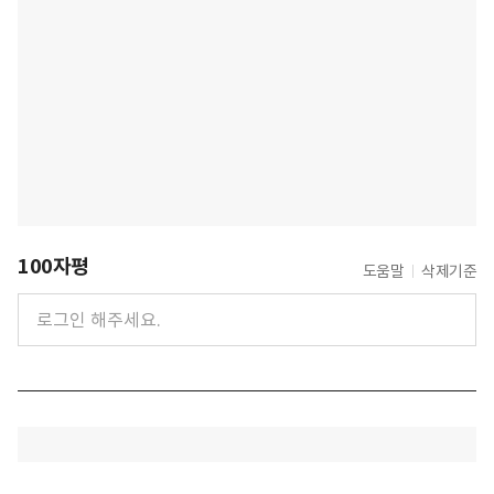
100자평
도움말
삭제기준