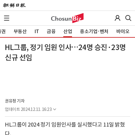
증권
부동산
IT
금융
산업
중소기업·벤처
바이오
HL그룹, 정기 임원 인사…24명 승진·23명
신규 선임
권유정 기자
업데이트
2024.12.11. 16:23
HL그룹이 2024 정기 임원인사를 실시했다고 11일 밝혔
다.