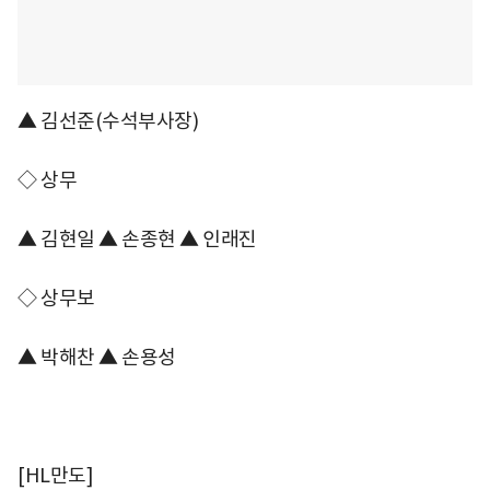
▲ 김선준(수석부사장)
◇ 상무
▲ 김현일 ▲ 손종현 ▲ 인래진
◇ 상무보
▲ 박해찬 ▲ 손용성
[HL만도]