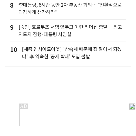
8
李대통령, 6시간 동안 2차 부동산 회의… "전환적으로
과감하게 생각하라"
9
[줌인] 호르무즈 서명 앞두고 이란 리더십 증발… 최고
지도자 잠행·대통령 사임설
10
[세종 인사이드아웃] "상속세 때문에 집 팔아서 되겠
냐" 李 약속한 '공제 확대' 도입 불발
개인정보처리방침
앱설치(Android)