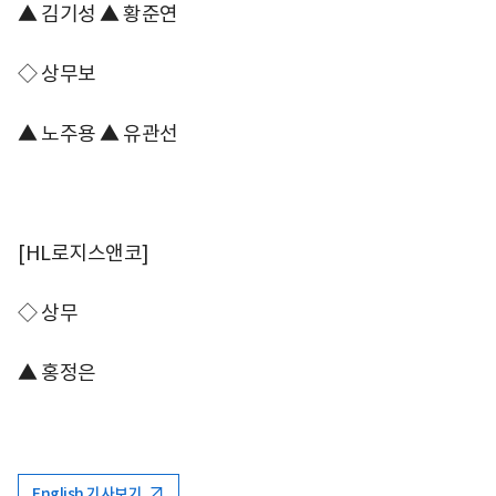
▲ 김기성 ▲ 황준연
◇ 상무보
▲ 노주용 ▲ 유관선
[HL로지스앤코]
◇ 상무
▲ 홍정은
English 기사보기