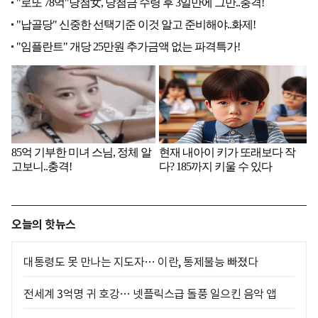
오늘의 핫뉴스
대통령도 못 만나는 지도자… 이란, 통제불능 빠졌다
전세계 3억명 귀 호강… 넷플릭스급 돌풍 일으킨 음악 앱