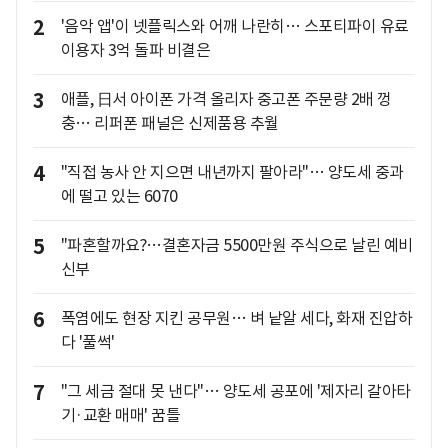
2
'음악 앱'이 넷플릭스와 어깨 나란히… 스포티파이 유료
이용자 3억 돌파 비결은
3
애플, 日서 아이폰 가격 올리자 중고폰 주문량 2배 껑
충… 리퍼폰 패널은 신제품용 추월
4
"직접 농사 안 지으면 내년까지 팔아라"… 양도세 중과
에 떨고 있는 6070
5
"파혼할까요?…결혼자금 5500만원 주식으로 날린 예비
신부
6
폭염에도 현장 지킨 공무원… 벼 낱알 세다, 화재 진압하
다 '풀썩'
7
"그 세금 절대 못 낸다"… 양도세 공포에 '제자리 갈아타
기·교환 매매' 꿈틀