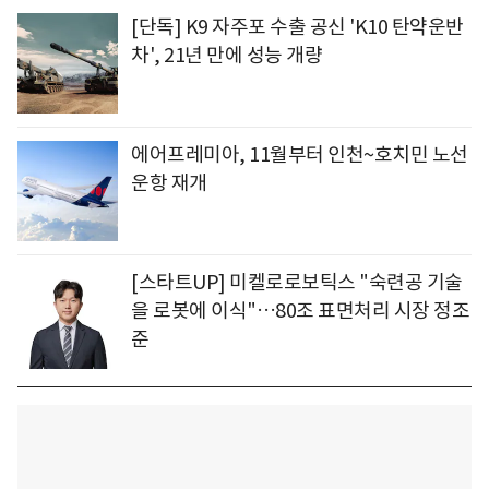
[단독] K9 자주포 수출 공신 'K10 탄약운반
차', 21년 만에 성능 개량
에어프레미아, 11월부터 인천~호치민 노선
운항 재개
[스타트UP] 미켈로로보틱스 "숙련공 기술
을 로봇에 이식"…80조 표면처리 시장 정조
준