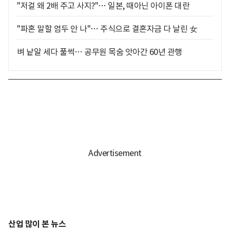
"저걸 왜 2배 주고 사지?"… 일본, 때아닌 아이폰 대란
"파혼 말할 엄두 안 나"… 주식으로 결혼자금 다 날린 女
벼 낱알 세다 풀썩… 공무원 목숨 앗아간 60년 관행
산업 많이 본 뉴스