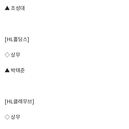
▲ 조성대
[HL홀딩스]
◇ 상무
▲ 박태준
[HL클레무브]
◇ 상무