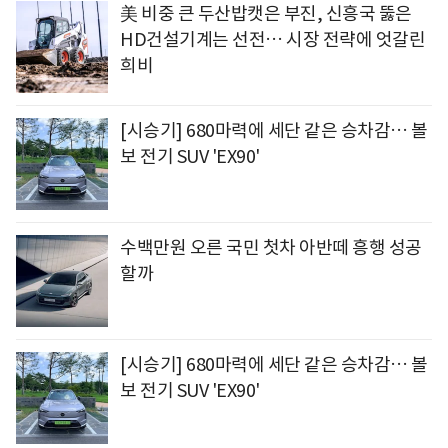
美 비중 큰 두산밥캣은 부진, 신흥국 뚫은
HD건설기계는 선전… 시장 전략에 엇갈린
희비
[시승기] 680마력에 세단 같은 승차감… 볼
보 전기 SUV 'EX90'
수백만원 오른 국민 첫차 아반떼 흥행 성공
할까
[시승기] 680마력에 세단 같은 승차감… 볼
보 전기 SUV 'EX90'