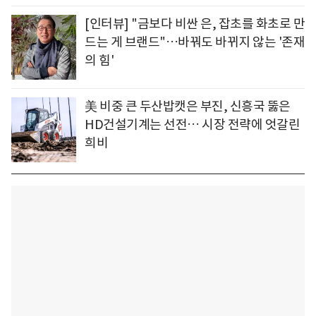
[인터뷰] "금보다 비싼 은, 잡초를 화초로 만
드는 게 브랜드"…바꿔도 바뀌지 않는 '존재
의 힘'
美 비중 큰 두산밥캣은 부진, 신흥국 뚫은
HD건설기계는 선전… 시장 전략에 엇갈린
희비