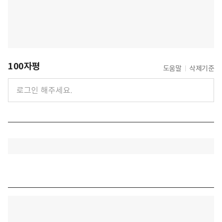
100자평
도움말
삭제기준