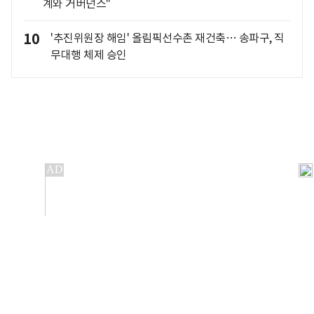
계와 거버넌스"
10
'추진위원장 해임' 올림픽선수촌 재건축… 송파구, 직
무대행 체제 승인
개인정보처리방침
앱설치(Android)
본 사이트의 주가 시세정보는 정보 제공 목적이며, 오류가
발생하거나 지연될 수 있습니다.
이용에 따른 책임은 이용자 본인에게 있으며, 당사는 법적 책임을
지지 않습니다. 게시된 정보는 무단 복제·배포할 수 없습니다.
Copyright 조선비즈 All rights reserved.