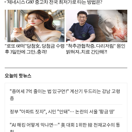
오늘의 핫뉴스
"증여세 7억 줄이는 법 있구먼!" 계산기 두드리는 강남 고령
층
정부 "아파트 짓자", 시민 "안돼"… 논란의 서울 '황금 땅'
"AI 해킹 어떻게 막냐면…" 美 대회 1위한 韓 천재교수의 통