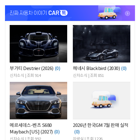
<
<
부가티 Destrier (2026)
(0)
헤네시 Blackbird (2030)
(0)
신차소식 | 조회 914
신차소식 | 조회 851
<
<
메르세데스-벤츠 S680
2026년 한국GM 7월 판매 실적
Maybach [US] (2027)
(0)
(0)
신차소식 | 조회 992
자료실 | 조회 1226