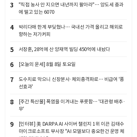
3
"직접 농사 안 지으면 내년까지 팔아라"… 양도세 중과
에 떨고 있는 6070
4
박리다매 한계 부딪혔나… 국내선 가격 올리고 해외로
향하는 저가커피
5
서장훈, 28억에 산 양재역 빌딩 450억에 내놨다
6
[오늘의 운세] 8월 8일 토요일
7
도수치료 막으니 신장분사·체외충격파로… 비급여 '풍
선효과'
8
[주간 특산물] 폭염을 이겨내는 푸릇함… '대관령 배추·
무'
9
[인터뷰] 美 DARPA AI 사이버 챌린지 1위 이끈 김태수
마이크로소프트 부사장 "AI 모델보다 중요한건 운영 체