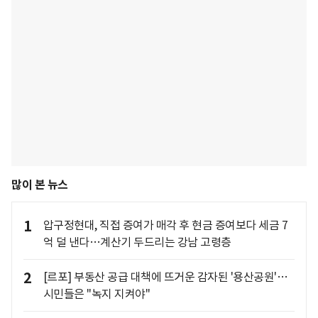
많이 본 뉴스
1
압구정현대, 직접 증여가 매각 후 현금 증여보다 세금 7
억 덜 낸다…계산기 두드리는 강남 고령층
2
[르포] 부동산 공급 대책에 뜨거운 감자된 '용산공원'…
시민들은 "녹지 지켜야"