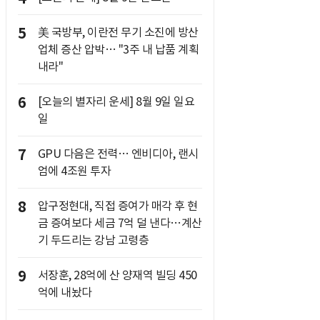
5
美 국방부, 이란전 무기 소진에 방산
업체 증산 압박… "3주 내 납품 계획
내라"
6
[오늘의 별자리 운세] 8월 9일 일요
일
7
GPU 다음은 전력… 엔비디아, 랜시
엄에 4조원 투자
8
압구정현대, 직접 증여가 매각 후 현
금 증여보다 세금 7억 덜 낸다…계산
기 두드리는 강남 고령층
9
서장훈, 28억에 산 양재역 빌딩 450
억에 내놨다