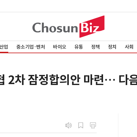
산업
중소기업·벤처
바이오
유통
정책
정치
사회
협 2차 잠정합의안 마련… 다