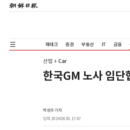
재테크
증권
부동산
IT
금융
산업
Car
한국GM 노사 임단
박성우 기자
입력
2024.08.30. 17:47