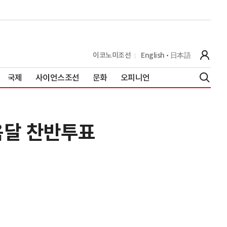
이코노미조선
English
日本語
국제
사이언스조선
문화
오피니언
음달 찬반투표