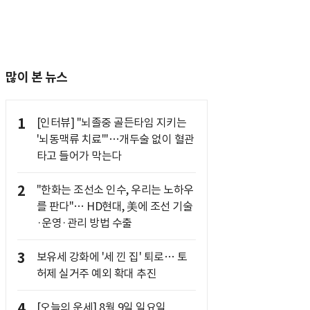
많이 본 뉴스
1
[인터뷰] "뇌졸중 골든타임 지키는
'뇌동맥류 치료'"…개두술 없이 혈관
타고 들어가 막는다
2
"한화는 조선소 인수, 우리는 노하우
를 판다"… HD현대, 美에 조선 기술
·운영·관리 방법 수출
3
보유세 강화에 '세 낀 집' 퇴로… 토
허제 실거주 예외 확대 추진
4
[오늘의 운세] 8월 9일 일요일