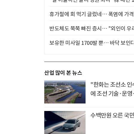
휴가철에 회 먹기 글렀네… 폭염에 가격 
반도체도 쭉쭉 빠진 증시… "외인이 우리
보유한 미사일 1700발 뿐… 바닥 보인다
산업 많이 본 뉴스
"한화는 조선소 인
에 조선 기술·운영
수백만원 오른 국민