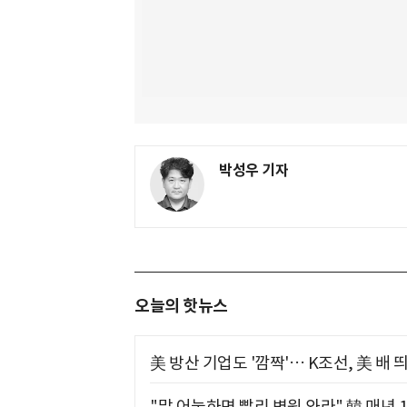
박성우 기자
오늘의 핫뉴스
美 방산 기업도 '깜짝'… K조선, 美 배
"말 어눌하면 빨리 병원 와라" 韓 매년 