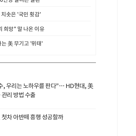
치솟은 '국민 횟감'
 희망" 말 나온 이유
는 美 무기고 '위태'
수, 우리는 노하우를 판다"… HD현대, 美
·관리 방법 수출
 첫차 아반떼 흥행 성공할까