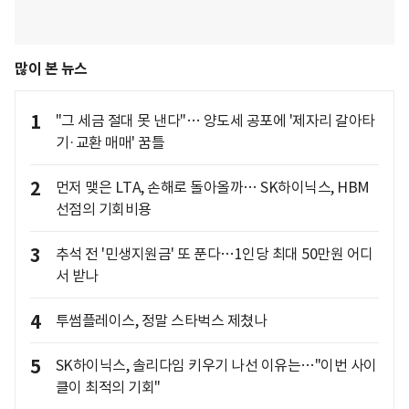
많이 본 뉴스
1
"그 세금 절대 못 낸다"… 양도세 공포에 '제자리 갈아타
기·교환 매매' 꿈틀
2
먼저 맺은 LTA, 손해로 돌아올까… SK하이닉스, HBM
선점의 기회비용
3
추석 전 '민생지원금' 또 푼다…1인당 최대 50만원 어디
서 받나
4
투썸플레이스, 정말 스타벅스 제쳤나
5
SK하이닉스, 솔리다임 키우기 나선 이유는…"이번 사이
클이 최적의 기회"