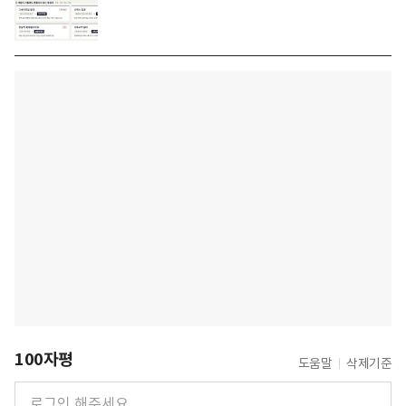
100자평
도움말
삭제기준