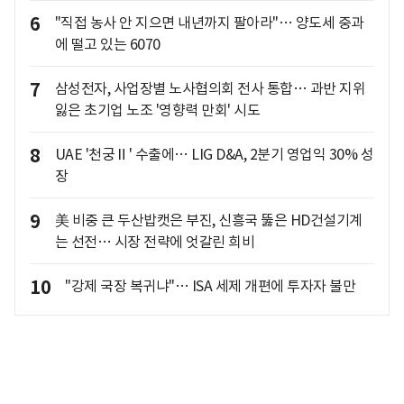
6
"직접 농사 안 지으면 내년까지 팔아라"… 양도세 중과
에 떨고 있는 6070
7
삼성전자, 사업장별 노사협의회 전사 통합… 과반 지위
잃은 초기업 노조 '영향력 만회' 시도
8
UAE '천궁Ⅱ' 수출에… LIG D&A, 2분기 영업익 30% 성
장
9
美 비중 큰 두산밥캣은 부진, 신흥국 뚫은 HD건설기계
는 선전… 시장 전략에 엇갈린 희비
10
"강제 국장 복귀냐"… ISA 세제 개편에 투자자 불만