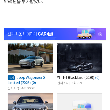
50억원을 투자받았다.
<
<
Jeep Wagoneer S
헤네시 Blackbird (2030)
(0)
공지
Limited (2025)
(0)
신차소식 | 조회 759
신차소식 | 조회 29960
<
<