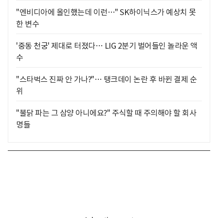
"엔비디아에 올인했는데 이런…" SK하이닉스가 예상치 못
한 변수
'중동 천궁' 제대로 터졌다… LIG 2분기 벌어들인 놀라운 액
수
"스타벅스 진짜 안 가나?"… 탱크데이 논란 후 바뀐 결제 순
위
"불닭 파는 그 삼양 아니에요?" 주식할 때 주의해야 할 회사
명들