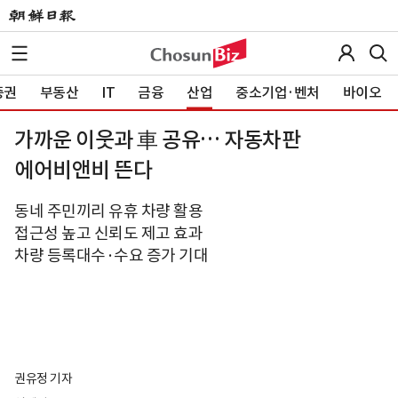
증권
부동산
IT
금융
산업
중소기업·벤처
바이오
가까운 이웃과 車 공유… 자동차판
에어비앤비 뜬다
동네 주민끼리 유휴 차량 활용
접근성 높고 신뢰도 제고 효과
차량 등록대수·수요 증가 기대
권유정 기자