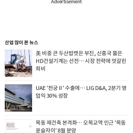
산업 많이 본 뉴스
美 비중 큰 두산밥캣은 부진, 신흥국 뚫은
HD건설기계는 선전… 시장 전략에 엇갈린
희비
UAE '천궁Ⅱ' 수출에… LIG D&A, 2분기 영
업익 30% 성장
목동 재건축 본격화… 오목교역 인근 '목동
윤슬자이' 8월 분양