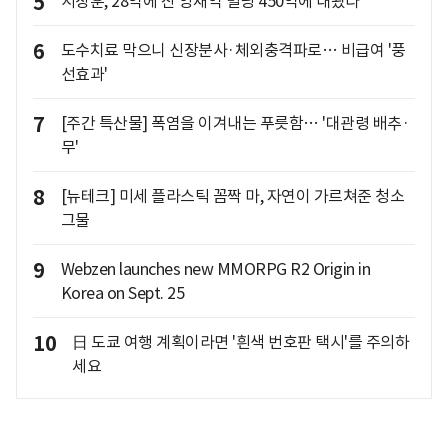
5
서장훈, 28억에 산 양재역 빌딩 450억에 내놨다
6
도수치료 막으니 신장분사·체외충격파로… 비급여 '풍
선효과'
7
[주간 특산물] 폭염을 이겨내는 푸릇함… '대관령 배추·
무'
8
[뉴테크] 미세 플라스틱 꼼짝 마, 자연이 가르쳐준 청소
그물
9
Webzen launches new MMORPG R2 Origin in
Korea on Sept. 25
10
日 도쿄 여행 계획이라면 '흰색 번호판 택시'를 주의하
세요