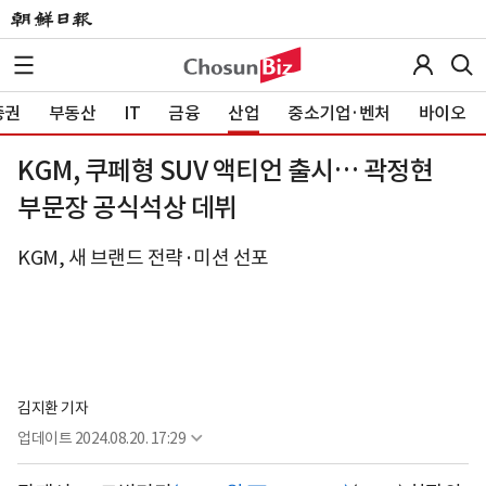
증권
부동산
IT
금융
산업
중소기업·벤처
바이오
KGM, 쿠페형 SUV 액티언 출시… 곽정현
부문장 공식석상 데뷔
KGM, 새 브랜드 전략·미션 선포
김지환 기자
업데이트
2024.08.20. 17:29