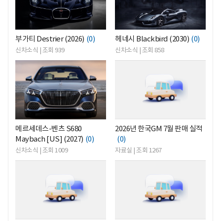
부가티 Destrier (2026)
(0)
헤네시 Blackbird (2030)
(0)
신차소식 | 조회 939
신차소식 | 조회 858
<
<
메르세데스-벤츠 S680
2026년 한국GM 7월 판매 실적
Maybach [US] (2027)
(0)
(0)
신차소식 | 조회 1009
자료실 | 조회 1267
<
<