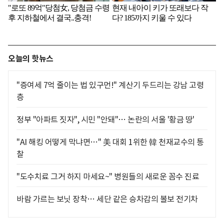
오늘의 핫뉴스
"증여세 7억 줄이는 법 있구먼!" 계산기 두드리는 강남 고령
층
정부 "아파트 짓자", 시민 "안돼"… 논란의 서울 '황금 땅'
"AI 해킹 어떻게 막냐면…" 美 대회 1위한 韓 천재교수의 통
찰
"도수치료 그거 하지 마세요~" 병원들의 새로운 꼼수 진료
바람 가르는 보닛 장착… 세단 같은 승차감의 볼보 전기차