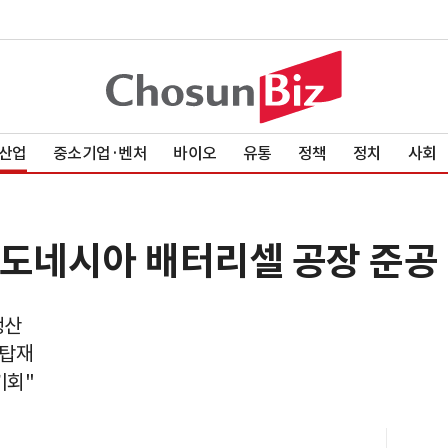
산업
중소기업·벤처
바이오
유통
정책
정치
사회
인도네시아 배터리셀 공장 준공
생산
 탑재
기회"