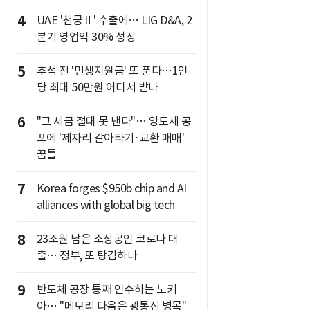
4
UAE '천궁Ⅱ' 수출에… LIG D&A, 2
분기 영업익 30% 성장
5
추석 전 '민생지원금' 또 푼다…1인
당 최대 50만원 어디서 받나
6
"그 세금 절대 못 낸다"… 양도세 공
포에 '제자리 갈아타기·교환 매매'
꿈틀
7
Korea forges $950b chip and AI
alliances with global big tech
8
23조원 남은 소상공인 코로나 대
출… 정부, 또 탕감하나
9
반도체 공장 통째 인수하는 노키
아… "메모리 다음은 광통신 병목"