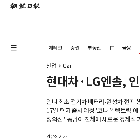
재테크
증권
부동산
IT
금융
산업
Car
현대차·LG엔솔, 
인니 최초 전기차 배터리-완성차 현지 
17일 현지 출시 예정 '코나 일렉트릭'에
정의선 "동남아 전체에 새로운 경제적 
권유정 기자