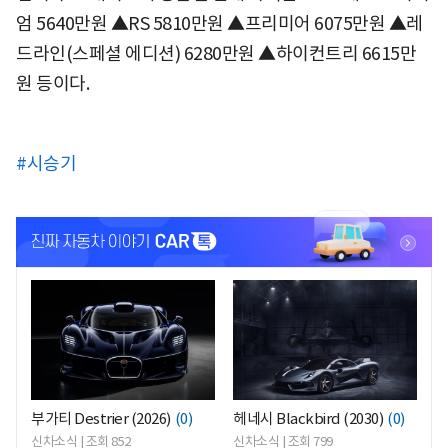
엄 5640만원 ▲RS 5810만원 ▲프리미어 6075만원 ▲레
드라인(스페셜 에디션) 6280만원 ▲하이컨트리 6615만
원 등이다.
#시승기
<
<
부가티 Destrier (2026)
(0)
헤네시 Blackbird (2030)
(0)
신차소식 | 조회 852
신차소식 | 조회 799