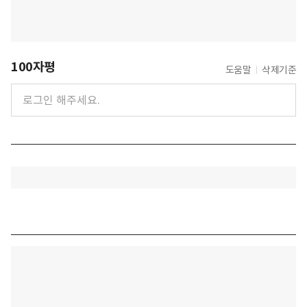
100자평
도움말
삭제기준