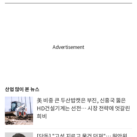
산업 많이 본 뉴스
美 비중 큰 두산밥캣은 부진, 신흥국 뚫은
HD건설기계는 선전… 시장 전략에 엇갈린
희비
[단독] "고성 지르고 물건 던져"… 원안위,