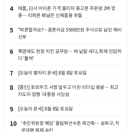
4
애플, 日서 아이폰 가격 올리자 중고폰 주문량 2배 껑
충… 리퍼폰 패널은 신제품용 추월
5
"파혼할까요?…결혼자금 5500만원 주식으로 날린 예비
신부
6
폭염에도 현장 지킨 공무원… 벼 낱알 세다, 화재 진압하
다 '풀썩'
7
[오늘의 별자리 운세] 8월 8일 토요일
8
[줌인] 호르무즈 서명 앞두고 이란 리더십 증발… 최고
지도자 잠행·대통령 사임설
9
[오늘의 운세] 8월 8일 토요일
10
'추진위원장 해임' 올림픽선수촌 재건축… 송파구, 직
무대행 체제 승인