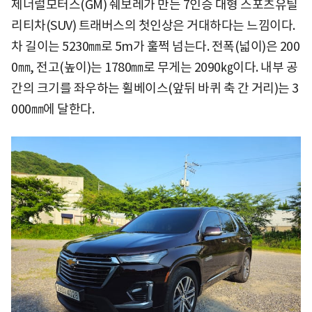
제너럴모터스(GM) 쉐보레가 만든 7인승 대형 스포츠유틸
리티차(SUV) 트래버스의 첫인상은 거대하다는 느낌이다.
차 길이는 5230㎜로 5m가 훌쩍 넘는다. 전폭(넓이)은 200
0㎜, 전고(높이)는 1780㎜로 무게는 2090㎏이다. 내부 공
간의 크기를 좌우하는 휠베이스(앞뒤 바퀴 축 간 거리)는 3
000㎜에 달한다.