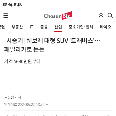
증권
부동산
IT
금융
산업
중소기업·벤처
바이오
[시승기] 쉐보레 대형 SUV '트래버스'…
패밀리카로 든든
가격 5640만원부터
권유정 기자
업데이트
2024.06.22. 13:50