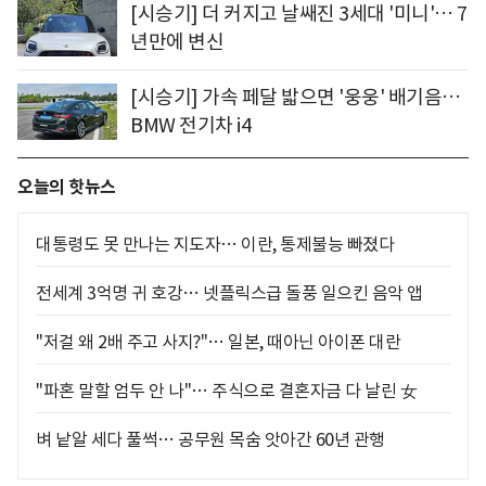
[시승기] 더 커지고 날쌔진 3세대 '미니'… 7
년만에 변신
[시승기] 가속 페달 밟으면 '웅웅' 배기음…
BMW 전기차 i4
오늘의 핫뉴스
대통령도 못 만나는 지도자… 이란, 통제불능 빠졌다
전세계 3억명 귀 호강… 넷플릭스급 돌풍 일으킨 음악 앱
"저걸 왜 2배 주고 사지?"… 일본, 때아닌 아이폰 대란
"파혼 말할 엄두 안 나"… 주식으로 결혼자금 다 날린 女
벼 낱알 세다 풀썩… 공무원 목숨 앗아간 60년 관행