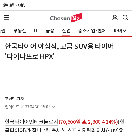
증권
부동산
IT
금융
산업
중소기업·벤처
바이오
한국타이어 야심작, 고급 SUV용 타이어
'다이나프로 HPX'
고성민 기자
업데이트
2023.04.20. 15:03
한국타이어앤테크놀로지
(70,500원 ▲ 2,800 4.14%)
(한
국타이어)가 작년 7월 출시한 스포츠유틸리티차(SUV)용