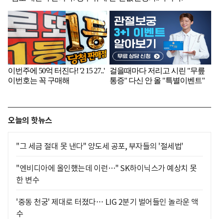
오늘의 핫뉴스
"그 세금 절대 못 낸다" 양도세 공포, 부자들의 '절세법'
"엔비디아에 올인했는데 이런…" SK하이닉스가 예상치 못
한 변수
'중동 천궁' 제대로 터졌다… LIG 2분기 벌어들인 놀라운 액
수