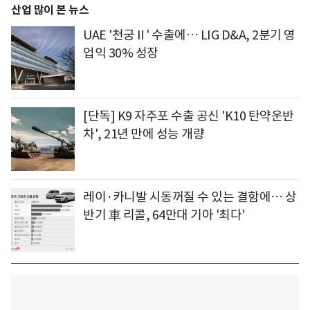
산업 많이 본 뉴스
UAE '천궁Ⅱ' 수출에… LIG D&A, 2분기 영
업익 30% 성장
[단독] K9 자주포 수출 공신 'K10 탄약운반
차', 21년 만에 성능 개량
레이·카니발 시동꺼질 수 있는 결함에… 상
반기 車 리콜, 64만대 기아 '최다'