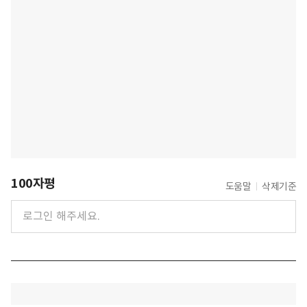
100자평
도움말
삭제기준