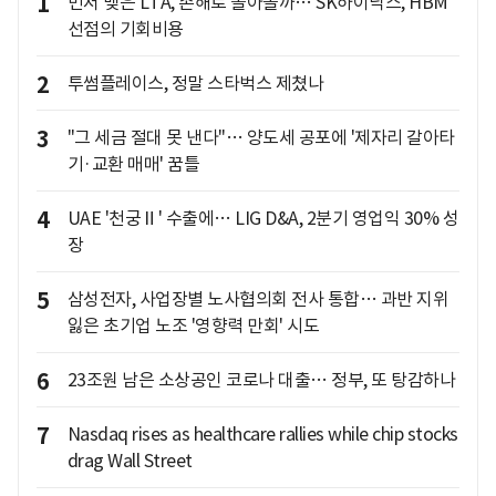
1
먼저 맺은 LTA, 손해로 돌아올까… SK하이닉스, HBM
선점의 기회비용
2
투썸플레이스, 정말 스타벅스 제쳤나
3
"그 세금 절대 못 낸다"… 양도세 공포에 '제자리 갈아타
기·교환 매매' 꿈틀
4
UAE '천궁Ⅱ' 수출에… LIG D&A, 2분기 영업익 30% 성
장
5
삼성전자, 사업장별 노사협의회 전사 통합… 과반 지위
잃은 초기업 노조 '영향력 만회' 시도
6
23조원 남은 소상공인 코로나 대출… 정부, 또 탕감하나
7
Nasdaq rises as healthcare rallies while chip stocks
drag Wall Street