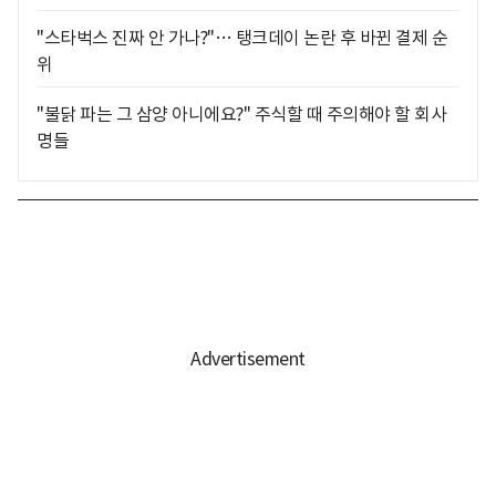
"스타벅스 진짜 안 가나?"… 탱크데이 논란 후 바뀐 결제 순
위
"불닭 파는 그 삼양 아니에요?" 주식할 때 주의해야 할 회사
명들