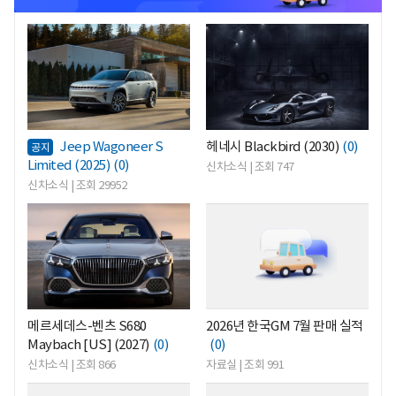
<
<
Jeep Wagoneer S
헤네시 Blackbird (2030)
(0)
공지
Limited (2025)
(0)
신차소식 | 조회 747
신차소식 | 조회 29952
<
<
메르세데스-벤츠 S680
2026년 한국GM 7월 판매 실적
Maybach [US] (2027)
(0)
(0)
신차소식 | 조회 866
자료실 | 조회 991
<
<