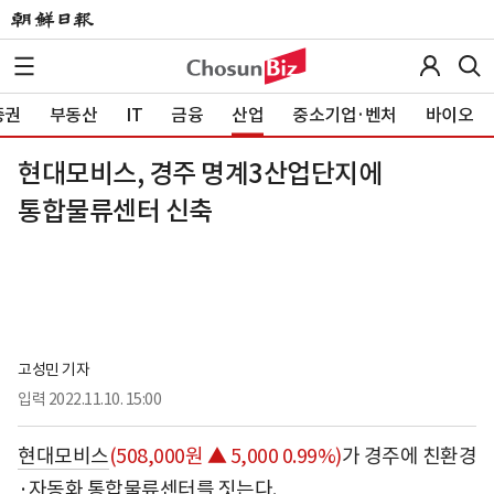
증권
부동산
IT
금융
산업
중소기업·벤처
바이오
현대모비스, 경주 명계3산업단지에
통합물류센터 신축
고성민 기자
입력
2022.11.10. 15:00
현대모비스
(508,000원 ▲ 5,000 0.99%)
가 경주에 친환경
·자동화 통합물류센터를 짓는다.