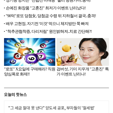
오늘의 핫뉴스
"그 세금 절대 못 낸다" 양도세 공포, 부자들의 '절세법'