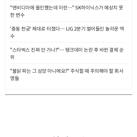
"엔비디아에 올인했는데 이런…" SK하이닉스가 예상치 못
한 변수
'중동 천궁' 제대로 터졌다… LIG 2분기 벌어들인 놀라운 액
수
"스타벅스 진짜 안 가나?"… 탱크데이 논란 후 바뀐 결제 순
위
"불닭 파는 그 삼양 아니에요?" 주식할 때 주의해야 할 회사
명들