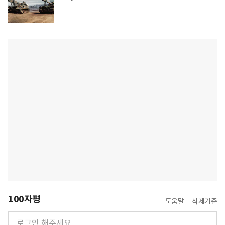
100자평
도움말
삭제기준