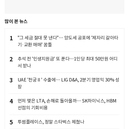
많이 본 뉴스
1
"그 세금 절대 못 낸다"… 양도세 공포에 '제자리 갈아타
기·교환 매매' 꿈틀
2
추석 전 '민생지원금' 또 푼다…1인당 최대 50만원 어디
서 받나
3
UAE '천궁Ⅱ' 수출에… LIG D&A, 2분기 영업익 30% 성
장
4
먼저 맺은 LTA, 손해로 돌아올까… SK하이닉스, HBM
선점의 기회비용
5
투썸플레이스, 정말 스타벅스 제쳤나