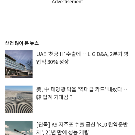
산업 많이 본 뉴스
UAE '천궁Ⅱ' 수출에… LIG D&A, 2분기 영
업익 30% 성장
美, 中 태양광 막을 '역대급 카드' 내놨다…
韓 업계 기대감↑
[단독] K9 자주포 수출 공신 'K10 탄약운반
차', 21년 만에 성능 개량