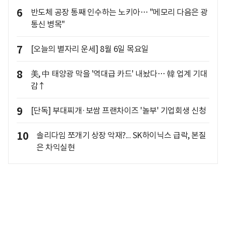
6
반도체 공장 통째 인수하는 노키아… "메모리 다음은 광
통신 병목"
7
[오늘의 별자리 운세] 8월 6일 목요일
8
美, 中 태양광 막을 '역대급 카드' 내놨다… 韓 업계 기대
감↑
9
[단독] 부대찌개·보쌈 프랜차이즈 '놀부' 기업회생 신청
10
솔리다임 쪼개기 상장 악재?... SK하이닉스 급락, 본질
은 차익실현