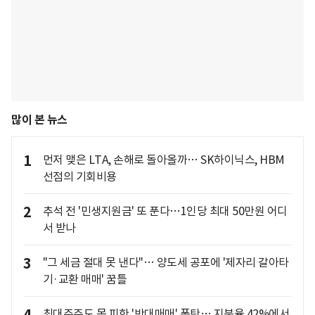
많이 본 뉴스
1
먼저 맺은 LTA, 손해로 돌아올까… SK하이닉스, HBM
선점의 기회비용
2
추석 전 '민생지원금' 또 푼다…1인당 최대 50만원 어디
서 받나
3
"그 세금 절대 못 낸다"… 양도세 공포에 '제자리 갈아타
기·교환 매매' 꿈틀
최대주주도 못 피한 '반대매매' 폭탄… 지분율 42%에서