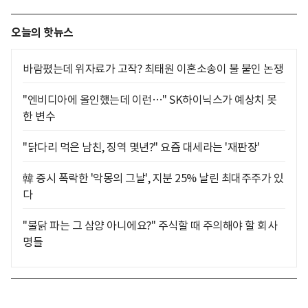
오늘의 핫뉴스
바람폈는데 위자료가 고작? 최태원 이혼소송이 불 붙인 논쟁
"엔비디아에 올인했는데 이런…" SK하이닉스가 예상치 못
한 변수
"닭다리 먹은 남친, 징역 몇년?" 요즘 대세라는 '재판장'
韓 증시 폭락한 '악몽의 그날', 지분 25% 날린 최대주주가 있
다
"불닭 파는 그 삼양 아니에요?" 주식할 때 주의해야 할 회사
명들