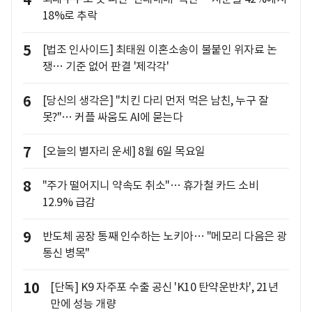
4
18%로 추락
5
[법조 인사이드] 최태원 이혼소송이 불붙인 위자료 논
쟁… 기준 없어 판결 '제각각'
6
[당신의 생각은] "치킨 다리 먼저 먹은 남친, 누구 잘
못?"… 커플 싸움도 AI에 묻는다
7
[오늘의 별자리 운세] 8월 6일 목요일
8
"주가 떨어지니 약속도 취소"… 휴가철 카드 소비
12.9% 급감
9
반도체 공장 통째 인수하는 노키아… "메모리 다음은 광
통신 병목"
10
[단독] K9 자주포 수출 공신 'K10 탄약운반차', 21년
만에 성능 개량