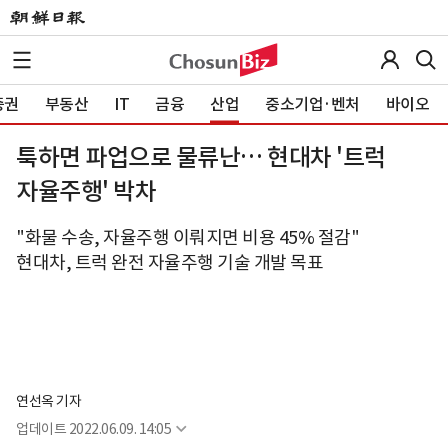
증권
부동산
IT
금융
산업
중소기업·벤처
바이오
툭하면 파업으로 물류난… 현대차 '트럭
자율주행' 박차
"화물 수송, 자율주행 이뤄지면 비용 45% 절감"
현대차, 트럭 완전 자율주행 기술 개발 목표
연선옥 기자
업데이트
2022.06.09. 14:05