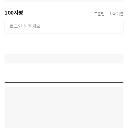
100자평
도움말
삭제기준