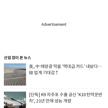
산업 많이 본 뉴스
美, 中 태양광 막을 '역대급 카드' 내놨다…
韓 업계 기대감↑
[단독] K9 자주포 수출 공신 'K10 탄약운반
차', 21년 만에 성능 개량