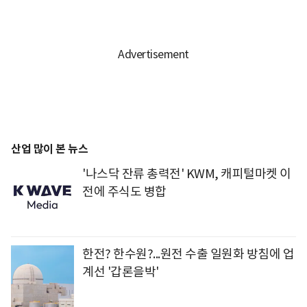
산업 많이 본 뉴스
'나스닥 잔류 총력전' KWM, 캐피털마켓 이
전에 주식도 병합
한전? 한수원?...원전 수출 일원화 방침에 업
계선 '갑론을박'