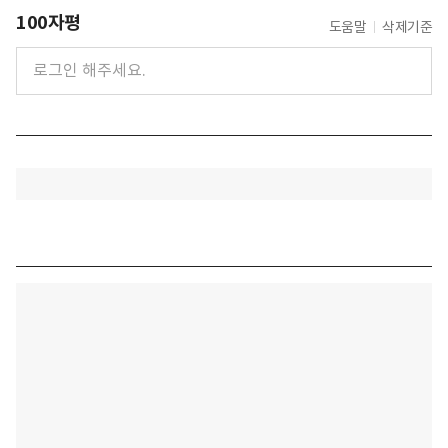
100자평
도움말
삭제기준