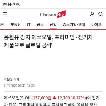
증권
부동산
IT
금융
산업
중소기업·벤처
바이오
윤활유 강자 에쓰오일, 프리미엄·전기차
제품으로 글로벌 공략
이윤정 기자
입력
2022.03.31. 17:35
에쓰오일(
S-OIL
(137,600원 ▲ 12,700 10.17%)
)이 전기
차 전용·프리미엄 윤활유를 출시하고 해외 윤활유 생산·