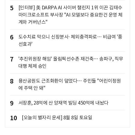
5
[인터뷰] 美 DARPA AI 사이버 챌린지 1위 이끈 김태수
마이크로소프트 부사장 "AI 모델보다 중요한건 운영 체
계와 거버넌스"
6
도수치료 막으니 신장분사·체외충격파로… 비급여 '풍
선효과'
7
'추진위원장 해임' 올림픽선수촌 재건축… 송파구, 직무
대행 체제 승인
8
용산공원도 근조화환이 덮었다… 주민들 "어린이정원
에 주택 안 돼"
9
서장훈, 28억에 산 양재역 빌딩 450억에 내놨다
10
[오늘의 별자리 운세] 8월 8일 토요일