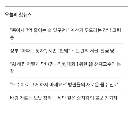
오늘의 핫뉴스
"증여세 7억 줄이는 법 있구먼!" 계산기 두드리는 강남 고령
층
정부 "아파트 짓자", 시민 "안돼"… 논란의 서울 '황금 땅'
"AI 해킹 어떻게 막냐면…" 美 대회 1위한 韓 천재교수의 통
찰
"도수치료 그거 하지 마세요~" 병원들의 새로운 꼼수 진료
바람 가르는 보닛 장착… 세단 같은 승차감의 볼보 전기차