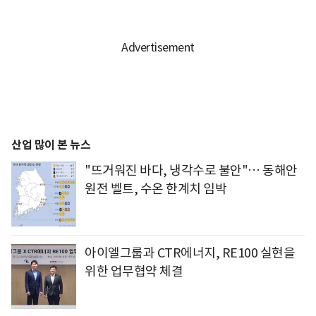
산업 많이 본 뉴스
"뜨거워진 바다, 냉각수로 불안"… 동해안
원전 벨트, 수온 한계치 임박
아이엘그룹과 CTR에너지, RE100 실현을
위한 업무협약 체결