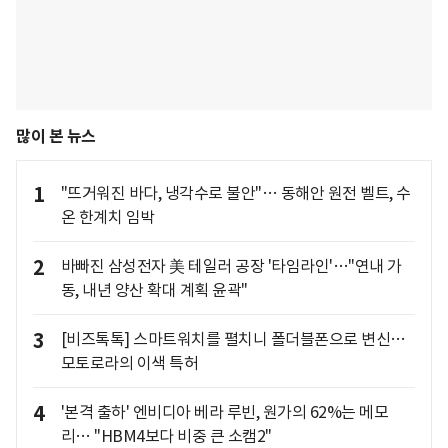
많이 본 뉴스
1
"뜨거워진 바다, 냉각수로 불안"… 동해안 원전 벨트, 수
온 한계치 임박
2
바빠진 삼성전자 美 테일러 공장 '타임라인'…"연내 가
동, 내년 양산 확대 계획 윤곽"
3
[비즈톡톡] 스마트워치를 펼치니 폴더블폰으로 변신…
모토로라의 이색 특허
4
'본격 출하' 엔비디아 베라 루빈, 원가의 62%는 메모
리… "HBM4보다 비중 큰 소캠2"