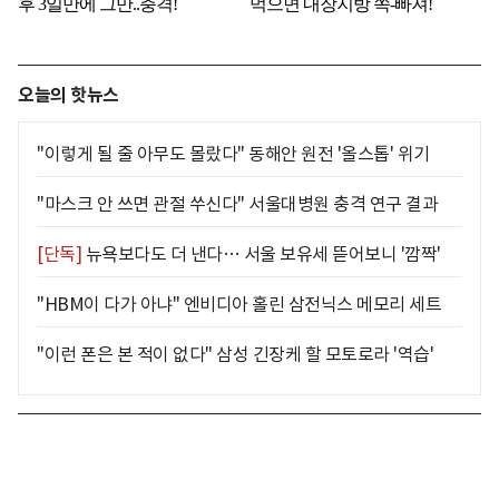
오늘의 핫뉴스
"이렇게 될 줄 아무도 몰랐다" 동해안 원전 '올스톱' 위기
"마스크 안 쓰면 관절 쑤신다" 서울대병원 충격 연구 결과
[단독]
뉴욕보다도 더 낸다… 서울 보유세 뜯어보니 '깜짝'
"HBM이 다가 아냐" 엔비디아 홀린 삼전닉스 메모리 세트
"이런 폰은 본 적이 없다" 삼성 긴장케 할 모토로라 '역습'