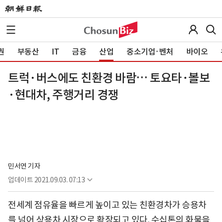
권
부동산
IT
금융
산업
중소기업·벤처
바이오
트럭·버스에도 친환경 바람… 토요타·볼보
·현대차, 주행거리 경쟁
민서연 기자
업데이트
2021.09.03. 07:13
전세계 점유율을 빠르게 높이고 있는 친환경차가 승용차
를 넘어 상용차 시장으로 확장되고 있다. 수십톤의 화물을