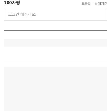
100자평
도움말
삭제기준