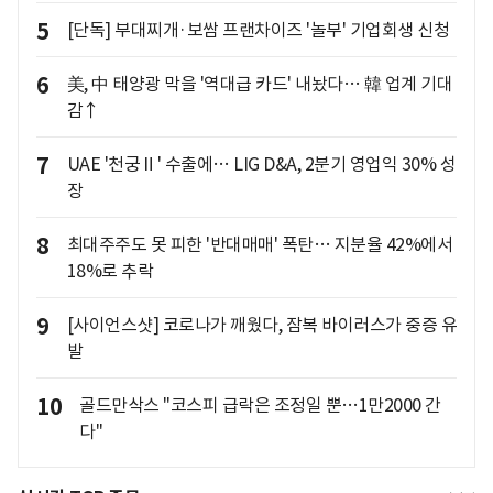
5
[단독] 부대찌개·보쌈 프랜차이즈 '놀부' 기업회생 신청
6
美, 中 태양광 막을 '역대급 카드' 내놨다… 韓 업계 기대
감↑
7
UAE '천궁Ⅱ' 수출에… LIG D&A, 2분기 영업익 30% 성
장
8
최대주주도 못 피한 '반대매매' 폭탄… 지분율 42%에서
18%로 추락
9
[사이언스샷] 코로나가 깨웠다, 잠복 바이러스가 중증 유
발
10
골드만삭스 "코스피 급락은 조정일 뿐…1만2000 간
다"