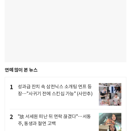
연예 많이 본 뉴스
1
성과급 잔치 속 삼전닉스 소개팅 연프 등
장…"사귀기 전에 스킨십 가능" (사만추)
2
"故 서세원 떠난 뒤 연락 끊겼다"…서동
주, 동생과 절연 고백