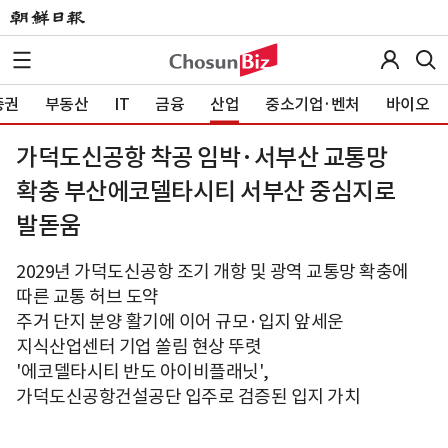
증권
부동산
IT
금융
산업
중소기업·벤처
바이오
가덕도신공항 착공 임박·서부산 교통망
확충 부산에코델타시티 서부산 중심지로
발돋움
2029년 가덕도신공항 조기 개항 및 광역 교통망 확충에
따른 교통 허브 도약
주거 단지 분양 활기에 이어 규모·입지 앞세운
지식산업센터 기업 쏠림 현상 뚜렷
'에코델타시티 반도 아이비플래닛',
가덕도신공항건설공단 입주로 검증된 입지 가치