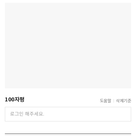
100자평
도움말
삭제기준