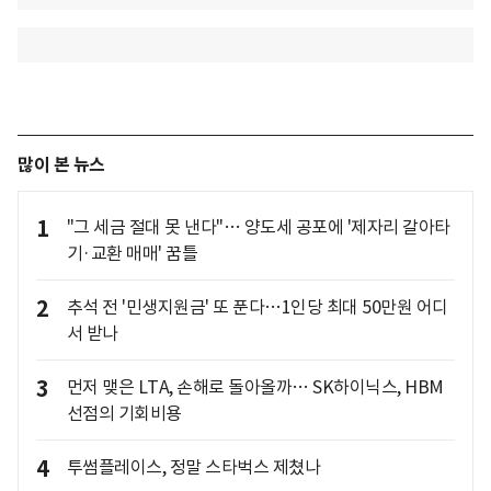
많이 본 뉴스
1
"그 세금 절대 못 낸다"… 양도세 공포에 '제자리 갈아타
기·교환 매매' 꿈틀
2
추석 전 '민생지원금' 또 푼다…1인당 최대 50만원 어디
서 받나
3
먼저 맺은 LTA, 손해로 돌아올까… SK하이닉스, HBM
선점의 기회비용
4
투썸플레이스, 정말 스타벅스 제쳤나