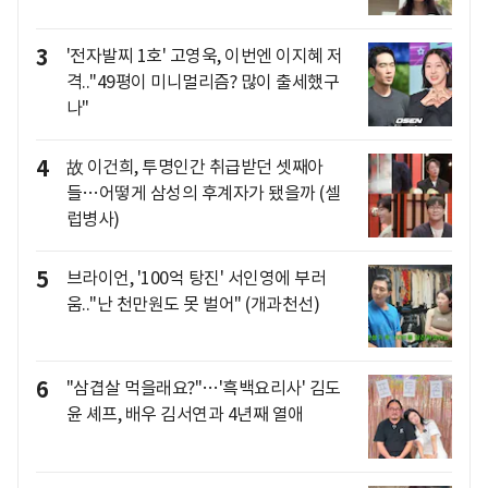
3
'전자발찌 1호' 고영욱, 이번엔 이지혜 저
격.."49평이 미니멀리즘? 많이 출세했구
나"
4
故 이건희, 투명인간 취급받던 셋째아
들…어떻게 삼성의 후계자가 됐을까 (셀
럽병사)
5
브라이언, '100억 탕진' 서인영에 부러
움.."난 천만원도 못 벌어" (개과천선)
6
"삼겹살 먹을래요?"…'흑백요리사' 김도
윤 셰프, 배우 김서연과 4년째 열애