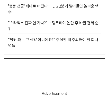
'중동 천궁' 제대로 터졌다… LIG 2분기 벌어들인 놀라운 액
수
"스타벅스 진짜 안 가나?"… 탱크데이 논란 후 바뀐 결제 순
위
"불닭 파는 그 삼양 아니에요?" 주식할 때 주의해야 할 회사
명들