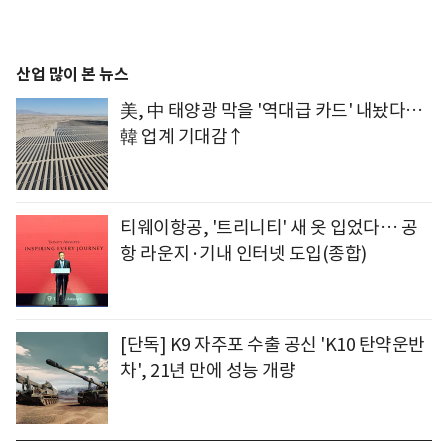
산업 많이 본 뉴스
美, 中 태양광 막을 '역대급 카드' 내놨다…
韓 업계 기대감↑
티웨이항공, '트리니티' 새 옷 입었다… 공
항 라운지·기내 인터넷 도입(종합)
[단독] K9 자주포 수출 공신 'K10 탄약운반
차', 21년 만에 성능 개량