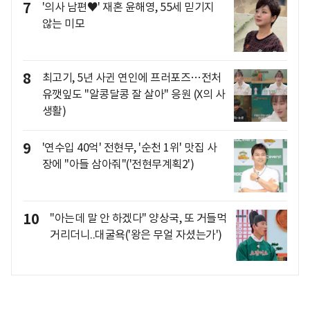
7
'의사 남편♥' 재혼 윤해영, 55세 믿기지
않는 미모
8
최고기, 5년 사귄 연인에 프러포즈…전처
유깻잎도 "알콩달콩 잘 살아" 응원 (X의 사
생활)
9
'연수입 40억' 전현무, '순천 1위' 맛집 사
장에 "아들 삼아줘"('전현무계획2')
10
"아는데 말 안 하겠다" 양상국, 또 거들먹
거리더니..대굴욕('왕은 무얼 자셨는가')