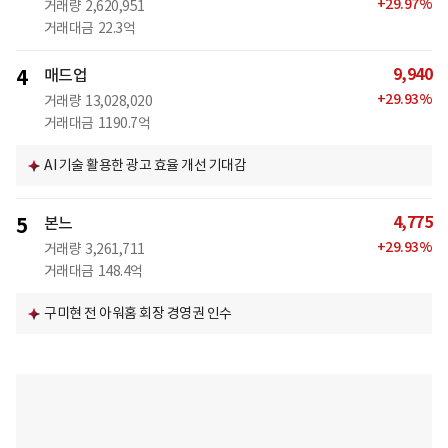
+
29.97
%
거래량
2,620,951
거래대금
22.3억
9,940
4
매드업
+
29.93
%
거래량
13,028,020
거래대금
1190.7억
AI 기술 활용한 광고 효율 개선 기대감
4,775
5
본느
+
29.93
%
거래량
3,261,711
거래대금
148.4억
구미현 전 아워홈 회장 경영권 인수