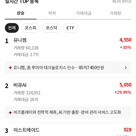
실시간 TOP 종목
08.06
장마감
상승
하락
거래대금
거래량
전체
코스피
코스닥
ETF
4,550
1
유니켐
+
30
%
거래량
60,138
거래대금
2.7억
유니켐, 美 루미아 테크놀로지스 인수…85억7400만원
5,050
2
비큐AI
+
29.99
%
거래량
324,951
거래대금
16억
비즈플레이와 전략적 제휴, AI 기반 출장·경비 관리 서비스 고도화
928
3
이스트에이드