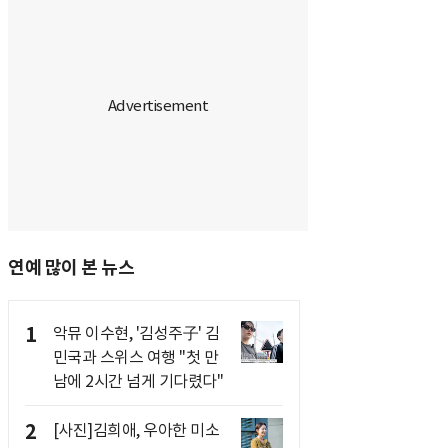
연예 많이 본 뉴스
1
악뮤 이수현, '김성주子' 김
민국과 스위스 여행 "첫 만
남에 2시간 넘게 기다렸다"
2
[사진]김희애, 우아한 미소