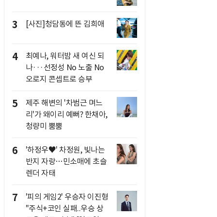
3
[사진]청담동에 뜬 김희애
4
최예나, 워터밤 새 여신 되
나···선정성 No 노출 No
오로지 콘셉트로 승부
5
제주 해변의 '차범근 며느
리'가 왜이리 예뻐? 한채아,
청량미 뿜뿜
6
'하정우♥' 차정원, 빛나는
반지 자랑…민소매에 초슬
렌더 자태
7
'피의 게임2' 우승자 이진형
"주식+코인 실패..우승 상