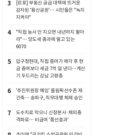
3
[르포] 부동산 공급 대책에 뜨거운
감자된 '용산공원'… 시민들은 "녹지
지켜야"
4
"직접 농사 안 지으면 내년까지 팔아
라"… 양도세 중과에 떨고 있는
6070
5
압구정현대, 직접 증여가 매각 후 현
금 증여보다 세금 7억 덜 낸다…계산
기 두드리는 강남 고령층
6
'추진위원장 해임' 올림픽선수촌 재
건축… 송파구, 직무대행 체제 승인
7
도수치료 막으니 신장분사·체외충
격파로… 비급여 '풍선효과'
추미애 "국가직 소방공무원 인건비,