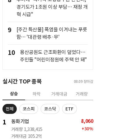
8
경기도가 1조원 이상 부담… 재정 개
혁 시급"
9
[주간 특산물] 폭염을 이겨내는 푸릇
함… '대관령 배추·무'
10
용산공원도 근조화환이 덮었다…
주민들 "어린이정원에 주택 안 돼"
실시간 TOP 종목
08.09
장마감
상승
하락
거래대금
거래량
전체
코스피
코스닥
ETF
8,060
1
동화기업
+
30
%
거래량
1,338,415
거래대금
105.2억