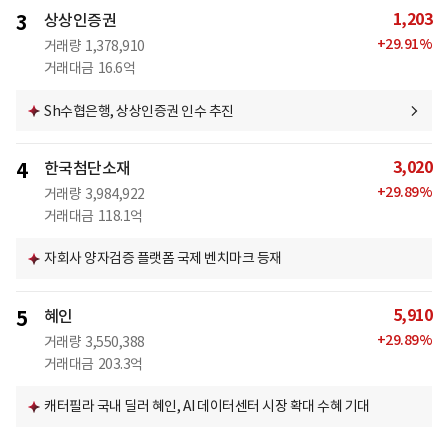
1,203
3
상상인증권
+
29.91
%
거래량
1,378,910
거래대금
16.6억
Sh수협은행, 상상인증권 인수 추진
3,020
4
한국첨단소재
+
29.89
%
거래량
3,984,922
거래대금
118.1억
자회사 양자검증 플랫폼 국제 벤치마크 등재
5,910
5
혜인
+
29.89
%
거래량
3,550,388
거래대금
203.3억
캐터필라 국내 딜러 혜인, AI 데이터센터 시장 확대 수혜 기대