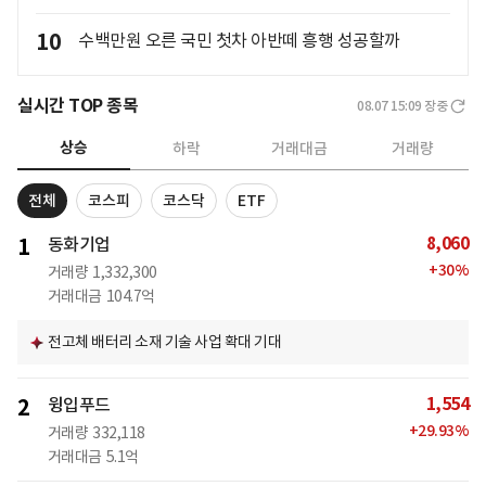
10
수백만원 오른 국민 첫차 아반떼 흥행 성공할까
실시간 TOP 종목
08.07 15:09
장중
상승
하락
거래대금
거래량
전체
코스피
코스닥
ETF
8,060
1
동화기업
+
30
%
거래량
1,332,300
거래대금
104.7억
전고체 배터리 소재 기술 사업 확대 기대
1,554
2
윙입푸드
+
29.93
%
거래량
332,118
거래대금
5.1억