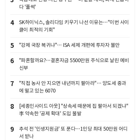
3
다 '풀썩'
4
SK하이닉스, 솔리다임 키우기 나선 이유는…"이번 사이
클이 최적의 기회"
5
"강제 국장 복귀냐"… ISA 세제 개편에 투자자 불만
6
"파혼할까요?…결혼자금 5500만원 주식으로 날린 예비
신부
7
"직접 농사 안 지으면 내년까지 팔아라"… 양도세 중과
에 떨고 있는 6070
8
[세종인사이드 아웃] "상속세 때문에 집 팔아서 되겠냐"
李 약속한 '공제 확대' 도입 불발
9
추석 전 '민생지원금' 또 푼다…1인당 최대 50만원 어디
서 받나