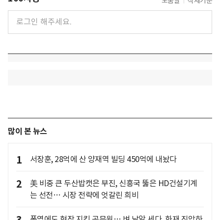
도움말
삭제기준
많이 본 뉴스
1
서장훈, 28억에 산 양재역 빌딩 450억에 내놨다
2
美 비중 큰 두산밥캣은 부진, 신흥국 뚫은 HD건설기계
는 선전… 시장 전략에 엇갈린 희비
폭염에도 현장 지킨 공무원… 벼 낱알 세다, 화재 진압하