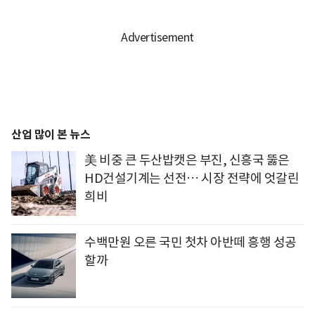
산업 많이 본 뉴스
美 비중 큰 두산밥캣은 부진, 신흥국 뚫은
HD건설기계는 선전… 시장 전략에 엇갈린
희비
수백만원 오른 국민 첫차 아반떼 흥행 성공
할까