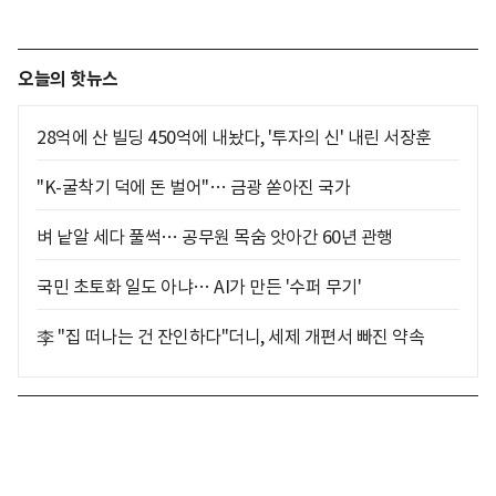
오늘의 핫뉴스
28억에 산 빌딩 450억에 내놨다, '투자의 신' 내린 서장훈
"K-굴착기 덕에 돈 벌어"… 금광 쏟아진 국가
벼 낱알 세다 풀썩… 공무원 목숨 앗아간 60년 관행
국민 초토화 일도 아냐… AI가 만든 '수퍼 무기'
李 "집 떠나는 건 잔인하다"더니, 세제 개편서 빠진 약속