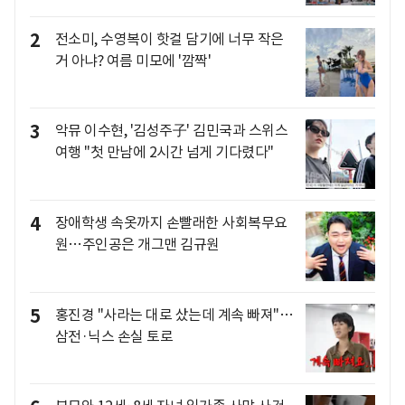
2
전소미, 수영복이 핫걸 담기에 너무 작은
거 아냐? 여름 미모에 '깜짝'
3
악뮤 이수현, '김성주子' 김민국과 스위스
여행 "첫 만남에 2시간 넘게 기다렸다"
4
장애학생 속옷까지 손빨래한 사회복무요
원…주인공은 개그맨 김규원
5
홍진경 "사라는 대로 샀는데 계속 빠져"…
삼전·닉스 손실 토로