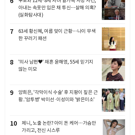
6
부모와 12세·8세 자녀 일가족 사망 사건,
아내는 속옷만 입은 채 투신…살해 의혹?
(실화탐사대)
7
63세 황신혜, 여름 맞이 근황…나이 무색
한 꾸러기 패션
8
'의사 남편♥' 재혼 윤해영, 55세 믿기지
않는 미모
9
양희은, '각막이식 수술' 후 지팡이 짚은 근
황..'암투병' 박미선·이성미와 '밝은미소'
10
제니, 노출 논란? 아이 돈 케어…가슴만
가리고, 전신 시스루