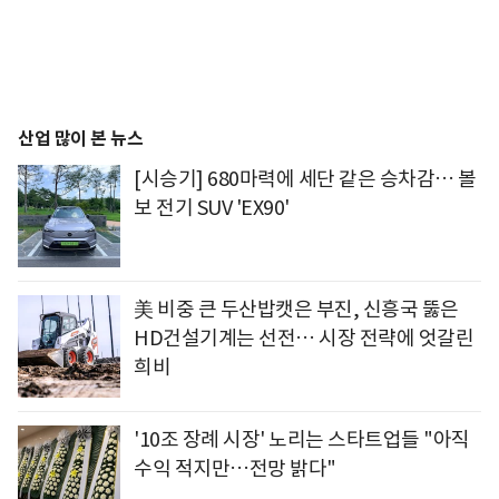
산업 많이 본 뉴스
[시승기] 680마력에 세단 같은 승차감… 볼
보 전기 SUV 'EX90'
美 비중 큰 두산밥캣은 부진, 신흥국 뚫은
HD건설기계는 선전… 시장 전략에 엇갈린
희비
'10조 장례 시장' 노리는 스타트업들 "아직
수익 적지만…전망 밝다"