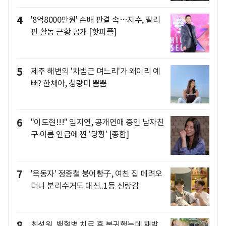
4
'8억8000만원' 손배 판결 속…지수, 필리
핀 활동 근황 공개 [핫피플]
5
제주 해변의 '차범근 며느리'가 왜이리 예
뻐? 한채아, 청량미 뿜뿜
6
"이도현!!!" 임지연, 공개연애 중인 남자친
구 이름 언급에 찐 '당황' [종합]
7
'옥동자' 정종철 붕어빵子, 여친 집 데려오
더니 분리수거도 대신..1등 신랑감
8
최성원, 백혈병 치료 후 복귀했는데 재발