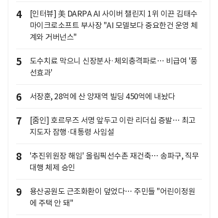
4
[인터뷰] 美 DARPA AI 사이버 챌린지 1위 이끈 김태수
마이크로소프트 부사장 "AI 모델보다 중요한건 운영 체
계와 거버넌스"
5
도수치료 막으니 신장분사·체외충격파로… 비급여 '풍
선효과'
6
서장훈, 28억에 산 양재역 빌딩 450억에 내놨다
7
[줌인] 호르무즈 서명 앞두고 이란 리더십 증발… 최고
지도자 잠행·대통령 사임설
8
'추진위원장 해임' 올림픽선수촌 재건축… 송파구, 직무
대행 체제 승인
9
용산공원도 근조화환이 덮었다… 주민들 "어린이정원
에 주택 안 돼"