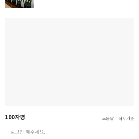
100자평
도움말
삭제기준