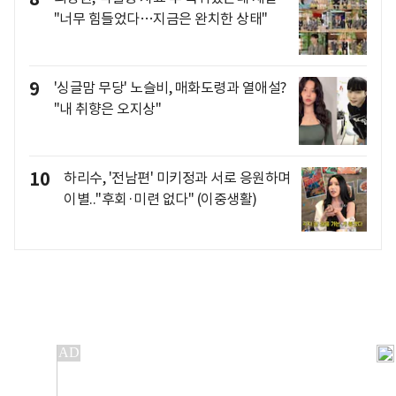
"너무 힘들었다…지금은 완치한 상태"
9
'싱글맘 무당' 노슬비, 매화도령과 열애설?
"내 취향은 오지상"
10
하리수, '전남편' 미키정과 서로 응원하며
이별.."후회·미련 없다" (이중생활)