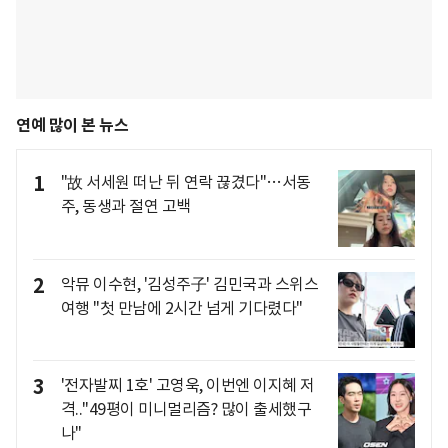
연예 많이 본 뉴스
1
"故 서세원 떠난 뒤 연락 끊겼다"…서동
주, 동생과 절연 고백
2
악뮤 이수현, '김성주子' 김민국과 스위스
여행 "첫 만남에 2시간 넘게 기다렸다"
3
'전자발찌 1호' 고영욱, 이번엔 이지혜 저
격.."49평이 미니멀리즘? 많이 출세했구
나"