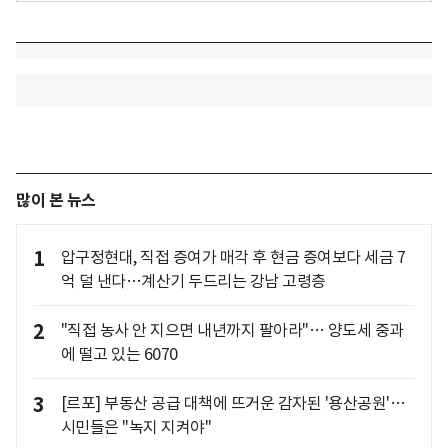
많이 본 뉴스
1
압구정현대, 직접 증여가 매각 후 현금 증여보다 세금 7
억 덜 낸다…계산기 두드리는 강남 고령층
2
"직접 농사 안 지으면 내년까지 팔아라"… 양도세 중과
에 떨고 있는 6070
3
[르포] 부동산 공급 대책에 뜨거운 감자된 '용산공원'…
시민들은 "녹지 지켜야"