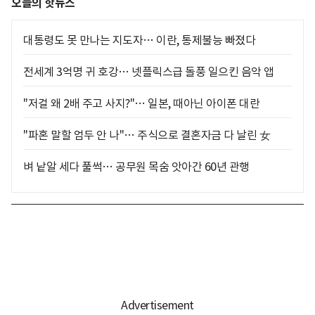
오늘의 핫뉴스
대통령도 못 만나는 지도자… 이란, 통제불능 빠졌다
전세계 3억명 귀 호강… 넷플릭스급 돌풍 일으킨 음악 앱
"저걸 왜 2배 주고 사지?"… 일본, 때아닌 아이폰 대란
"파혼 말할 엄두 안 나"… 주식으로 결혼자금 다 날린 女
벼 낱알 세다 풀썩… 공무원 목숨 앗아간 60년 관행