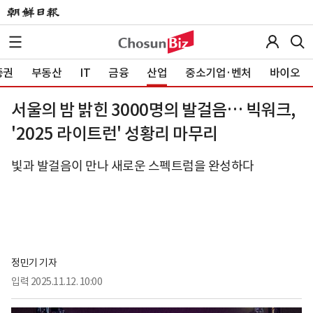
증권
부동산
IT
금융
산업
중소기업·벤처
바이오
서울의 밤 밝힌 3000명의 발걸음… 빅워크,
'2025 라이트런' 성황리 마무리
빛과 발걸음이 만나 새로운 스펙트럼을 완성하다
정민기 기자
입력
2025.11.12. 10:00