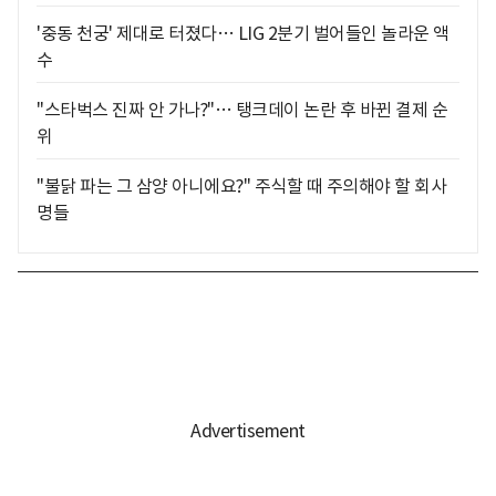
'중동 천궁' 제대로 터졌다… LIG 2분기 벌어들인 놀라운 액
수
"스타벅스 진짜 안 가나?"… 탱크데이 논란 후 바뀐 결제 순
위
"불닭 파는 그 삼양 아니에요?" 주식할 때 주의해야 할 회사
명들