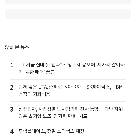
많이 본 뉴스
1
"그 세금 절대 못 낸다"… 양도세 공포에 '제자리 갈아타
기·교환 매매' 꿈틀
2
먼저 맺은 LTA, 손해로 돌아올까… SK하이닉스, HBM
선점의 기회비용
3
삼성전자, 사업장별 노사협의회 전사 통합… 과반 지위
잃은 초기업 노조 '영향력 만회' 시도
4
투썸플레이스, 정말 스타벅스 제쳤나