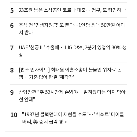
5
23조원 남은 소상공인 코로나 대출… 정부, 또 탕감하나
6
추석 전 '민생지원금' 또 푼다…1인당 최대 50만원 어디
서 받나
7
UAE '천궁Ⅱ' 수출에… LIG D&A, 2분기 영업익 30% 성
장
8
[법조 인사이드] 최태원 이혼소송이 불붙인 위자료 논
쟁… 기준 없어 판결 '제각각'
9
산업장관 "주 52시간제 손봐야… 일하겠다는 의지 막아
선 안돼"
10
"1987년 블랙먼데이 재현될 수도"… '빅쇼트' 마이클
버리, 美 증시 급락 경고