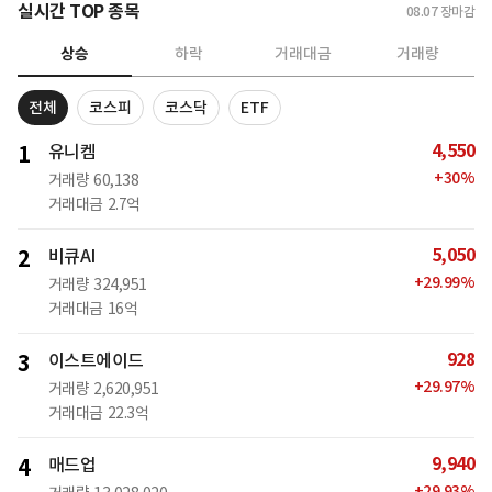
실시간 TOP 종목
08.07
장마감
상승
하락
거래대금
거래량
전체
코스피
코스닥
ETF
4,550
1
유니켐
+
30
%
거래량
60,138
거래대금
2.7억
5,050
2
비큐AI
+
29.99
%
거래량
324,951
거래대금
16억
928
3
이스트에이드
+
29.97
%
거래량
2,620,951
거래대금
22.3억
9,940
4
매드업
+
29.93
%