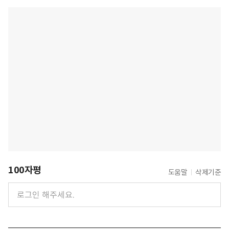
100자평
도움말
삭제기준