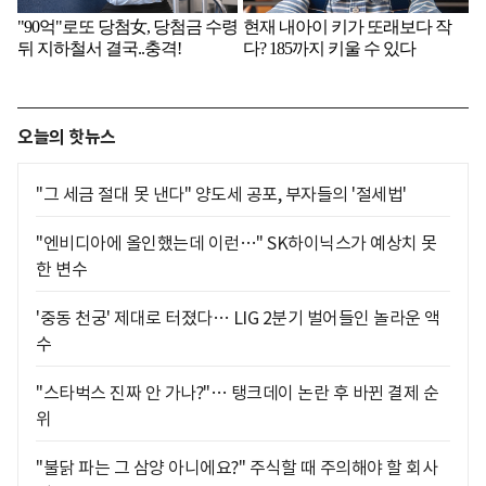
오늘의 핫뉴스
"그 세금 절대 못 낸다" 양도세 공포, 부자들의 '절세법'
"엔비디아에 올인했는데 이런…" SK하이닉스가 예상치 못
한 변수
'중동 천궁' 제대로 터졌다… LIG 2분기 벌어들인 놀라운 액
수
"스타벅스 진짜 안 가나?"… 탱크데이 논란 후 바뀐 결제 순
위
"불닭 파는 그 삼양 아니에요?" 주식할 때 주의해야 할 회사