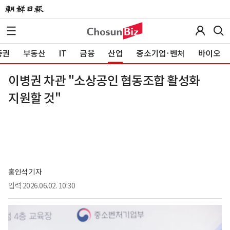
증권
부동산
IT
금융
산업
중소기업·벤처
바이오
이병권 차관 "소상공인 협동조합 활성화
지원할 것"
홍인석 기자
입력
2026.06.02. 10:30