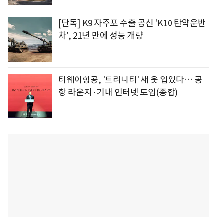
[단독] K9 자주포 수출 공신 'K10 탄약운반
차', 21년 만에 성능 개량
티웨이항공, '트리니티' 새 옷 입었다… 공
항 라운지·기내 인터넷 도입(종합)