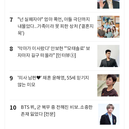
7
"넌 실패자야" 엄마 폭언, 아들 극단까지
내몰았다...가족이라 못 피한 상처 ('결혼지
옥')
8
'악마가 이사왔다' 안보현 "'모태솔로' 보
자마자 길구 떠올라" [인터뷰③]
9
'의사 남편♥' 재혼 윤해영, 55세 믿기지
않는 미모
10
BTS 뷔, 군 복무 중 전해진 비보..소중한
존재 잃었다 [전문]