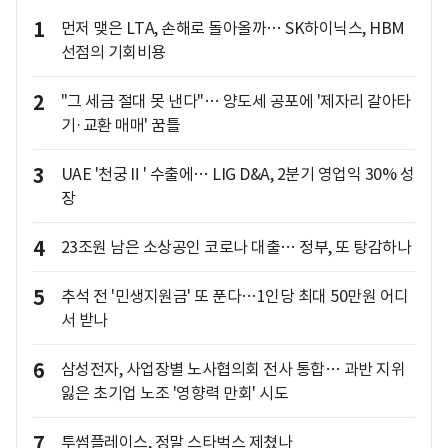
1
먼저 맺은 LTA, 손해로 돌아올까… SK하이닉스, HBM
선점의 기회비용
2
"그 세금 절대 못 낸다"… 양도세 공포에 '제자리 갈아타
기·교환 매매' 꿈틀
3
UAE '천궁Ⅱ' 수출에… LIG D&A, 2분기 영업익 30% 성
장
4
23조원 남은 소상공인 코로나 대출… 정부, 또 탕감하나
5
추석 전 '민생지원금' 또 푼다…1인당 최대 50만원 어디
서 받나
6
삼성전자, 사업장별 노사협의회 전사 통합… 과반 지위
잃은 초기업 노조 '영향력 만회' 시도
7
투썸플레이스, 정말 스타벅스 제쳤나