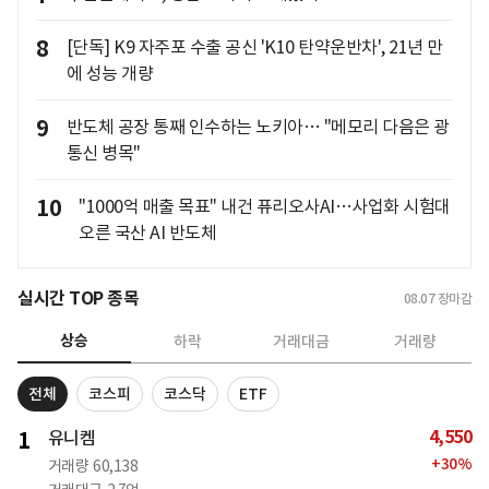
8
[단독] K9 자주포 수출 공신 'K10 탄약운반차', 21년 만
에 성능 개량
9
반도체 공장 통째 인수하는 노키아… "메모리 다음은 광
통신 병목"
10
"1000억 매출 목표" 내건 퓨리오사AI…사업화 시험대
오른 국산 AI 반도체
실시간 TOP 종목
08.07
장마감
상승
하락
거래대금
거래량
전체
코스피
코스닥
ETF
4,550
1
유니켐
+
30
%
거래량
60,138