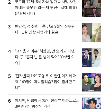
2
부모와 12세·8세 자녀 일가족 사망 사건,
아내는 속옷만 입은 채 투신…살해 의혹?
(실화탐사대)
3
반민정, 성추행 아픔 딛고 9월의 신부된
다…1살 연상 사업가와 결혼
4
'고지용과 이혼' 허양임, 안 숨기고 티냈
다..子 "혼자 밥 잘 챙겨 먹어"[Oh!쎈 이
슈]
5
'전자발찌 1호' 고영욱, 이번엔 이지혜 저
격.."49평이 미니멀리즘? 많이 출세했구
나"
6
이시언, 원룸에서 25억 한강뷰 아파트로...
3만원 청약통장의 기적