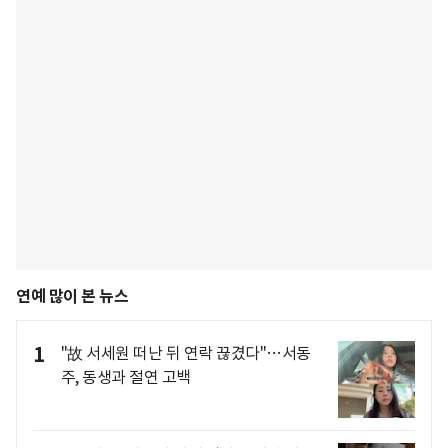
연예 많이 본 뉴스
1
"故 서세원 떠난 뒤 연락 끊겼다"…서동
주, 동생과 절연 고백