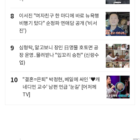
8
이서진 "여자친구 한 마디에 바로 뉴욕행
비행기 탔다" 순정파 연애담 공개 ('비서
진')
9
심형탁, 알고보니 장인 日명물 호토면 공
장 운영..물려받나 "입꼬리 승천" (신랑수
업)
10
"결혼=은퇴" 박정현, 베일에 싸인 '♥캐
네디언 교수' 남편 언급 '눈길' [어저께
TV]