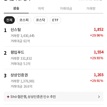
상승
하락
거래대금
거래량
전체
코스피
코스닥
ETF
1,852
1
신스틸
+
29.96
%
거래량
3,430,445
거래대금
61억
1,554
2
윙입푸드
+
29.93
%
거래량
331,832
거래대금
5.1억
1,203
3
상상인증권
+
29.91
%
거래량
1,376,981
거래대금
16.6억
Sh수협은행, 상상인증권 인수 추진