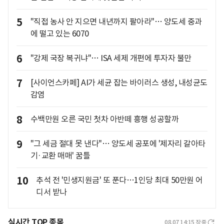
5
"직접 농사 안 지으면 내년까지 팔아라"… 양도세 중과
에 떨고 있는 6070
6
"강제 국장 복귀냐"… ISA 세제 개편에 투자자 불만
7
[사이언스카페] AI가 세균 잡는 바이러스 생성, 내성균도
감염
8
수백만원 오른 국민 첫차 아반떼 흥행 성공할까
9
"그 세금 절대 못 낸다"… 양도세 공포에 '제자리 갈아타
기·교환 매매' 꿈틀
10
추석 전 '민생지원금' 또 푼다…1인당 최대 50만원 어
디서 받나
실시간 TOP 종목
08.07 14:15
장중