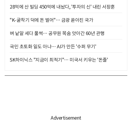
28억에 산 빌딩 450억에 내놨다, '투자의 신' 내린 서장훈
"K-굴착기 덕에 돈 벌어"… 금광 쏟아진 국가
벼 낱알 세다 풀썩… 공무원 목숨 앗아간 60년 관행
국민 초토화 일도 아냐… AI가 만든 '수퍼 무기'
SK하이닉스 "지금이 최적기"… 미국서 키우는 '돈줄'