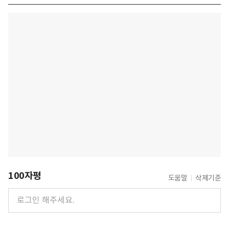
100자평
도움말
삭제기준