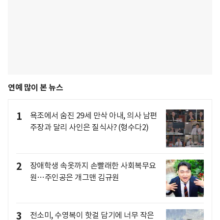
연예 많이 본 뉴스
1
욕조에서 숨진 29세 만삭 아내, 의사 남편
주장과 달리 사인은 질식사? (형수다2)
2
장애학생 속옷까지 손빨래한 사회복무요
원…주인공은 개그맨 김규원
3
전소미, 수영복이 핫걸 담기에 너무 작은