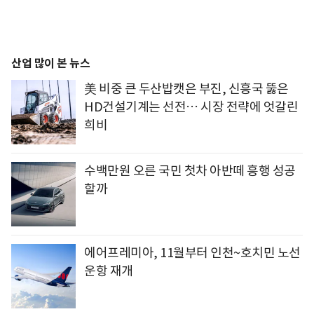
산업 많이 본 뉴스
美 비중 큰 두산밥캣은 부진, 신흥국 뚫은
HD건설기계는 선전… 시장 전략에 엇갈린
희비
수백만원 오른 국민 첫차 아반떼 흥행 성공
할까
에어프레미아, 11월부터 인천~호치민 노선
운항 재개