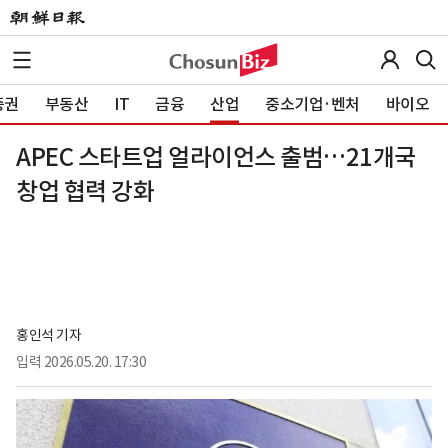
증권
부동산
IT
금융
산업
중소기업·벤처
바이오
APEC 스타트업 얼라이언스 출범…21개국
창업 협력 강화
홍인석 기자
입력
2026.05.20. 17:30