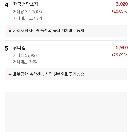
3,020
4
한국첨단소재
+
29.89
%
거래량
3,975,087
거래대금
117.8억
자회사 양자검증 플랫폼, 국제 벤치마크 등재
5,910
5
유니켐
+
29.89
%
거래량
57,967
거래대금
3.4억
로봇공학·촉각센싱 사업 진행으로 주가 상승