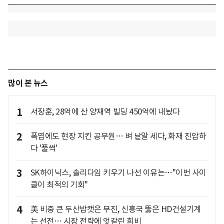
많이 본 뉴스
1
서장훈, 28억에 산 양재역 빌딩 450억에 내놨다
2
폭염에도 현장 지킨 공무원… 벼 낱알 세다, 화재 진압하
다 '풀썩'
3
SK하이닉스, 솔리다임 키우기 나선 이유는…"이번 사이
클이 최적의 기회"
4
美 비중 큰 두산밥캣은 부진, 신흥국 뚫은 HD건설기계
는 선전… 시장 전략에 엇갈린 희비