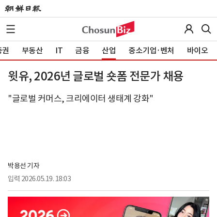
증권
부동산
IT
금융
산업
중소기업·벤처
바이오
윗유, 2026년 글로벌 숏폼 전문가 채용
"글로벌 커머스, 크리에이터 생태계 강화"
박용선 기자
입력
2026.05.19. 18:03