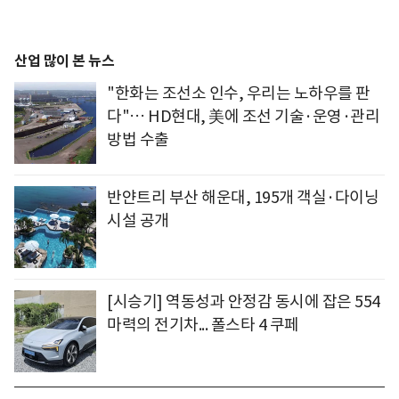
산업 많이 본 뉴스
"한화는 조선소 인수, 우리는 노하우를 판
다"… HD현대, 美에 조선 기술·운영·관리
방법 수출
반얀트리 부산 해운대, 195개 객실·다이닝
시설 공개
[시승기] 역동성과 안정감 동시에 잡은 554
마력의 전기차... 폴스타 4 쿠페