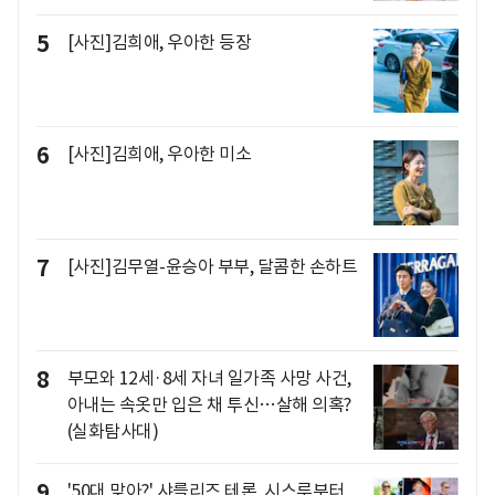
5
[사진]김희애, 우아한 등장
6
[사진]김희애, 우아한 미소
7
[사진]김무열-윤승아 부부, 달콤한 손하트
8
부모와 12세·8세 자녀 일가족 사망 사건,
아내는 속옷만 입은 채 투신…살해 의혹?
(실화탐사대)
9
'50대 맞아?' 샤를리즈 테론, 시스루부터