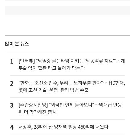
많이 본 뉴스
1
[인터뷰] "뇌졸중 골든타임 지키는 '뇌동맥류 치료'"…개
두술 없이 혈관 타고 들어가 막는다
2
"한화는 조선소 인수, 우리는 노하우를 판다"… HD현대,
美에 조선 기술·운영·관리 방법 수출
3
[주간증시전망] "외국인 언제 돌아오나"…역대급 반등
뒤 더 막막해진 증시
4
서장훈, 28억에 산 양재역 빌딩 450억에 내놨다