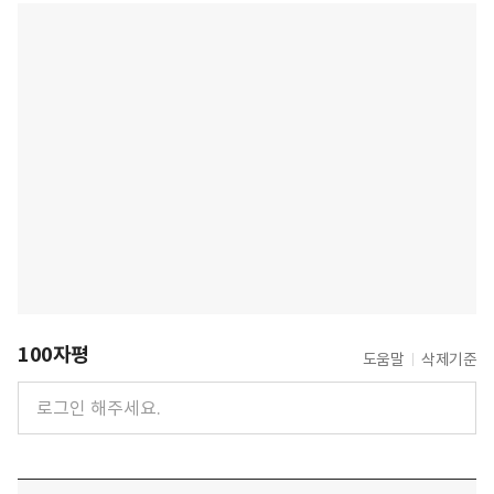
100자평
도움말
삭제기준