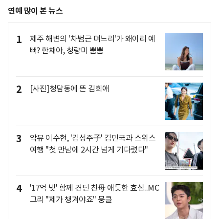
연예 많이 본 뉴스
1
제주 해변의 '차범근 며느리'가 왜이리 예
뻐? 한채아, 청량미 뿜뿜
2
[사진]청담동에 뜬 김희애
3
악뮤 이수현, '김성주子' 김민국과 스위스
여행 "첫 만남에 2시간 넘게 기다렸다"
4
'17억 빚' 함께 견딘 친母 애틋한 효심..MC
그리 "제가 챙겨야죠" 뭉클