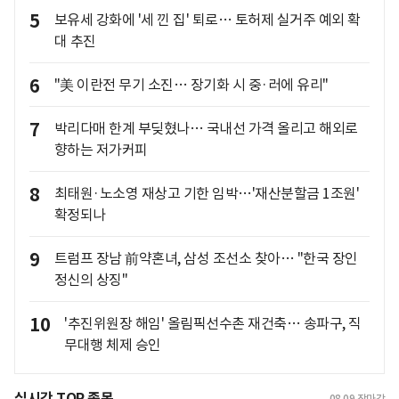
5
보유세 강화에 '세 낀 집' 퇴로… 토허제 실거주 예외 확
대 추진
6
"美 이란전 무기 소진… 장기화 시 중·러에 유리"
7
박리다매 한계 부딪혔나… 국내선 가격 올리고 해외로
향하는 저가커피
8
최태원·노소영 재상고 기한 임박…'재산분할금 1조원'
확정되나
9
트럼프 장남 前약혼녀, 삼성 조선소 찾아… "한국 장인
정신의 상징"
10
'추진위원장 해임' 올림픽선수촌 재건축… 송파구, 직
무대행 체제 승인
실시간 TOP 종목
08.09
장마감