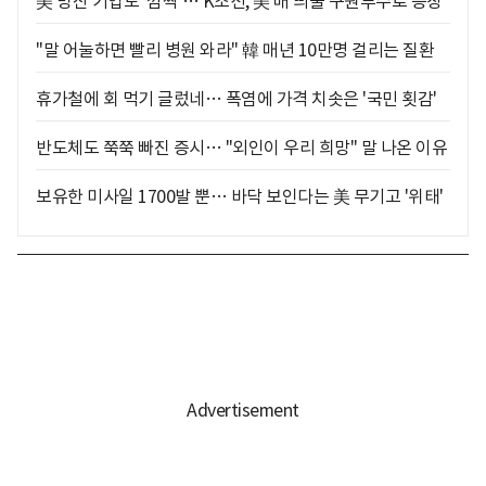
美 방산 기업도 '깜짝'… K조선, 美 배 띄울 구원투수로 등장
"말 어눌하면 빨리 병원 와라" 韓 매년 10만명 걸리는 질환
휴가철에 회 먹기 글렀네… 폭염에 가격 치솟은 '국민 횟감'
반도체도 쭉쭉 빠진 증시… "외인이 우리 희망" 말 나온 이유
보유한 미사일 1700발 뿐… 바닥 보인다는 美 무기고 '위태'