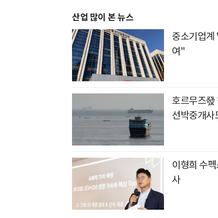
산업 많이 본 뉴스
중소기업계 
여"
호르무즈發 
선박중개사도
이형희 수펙스
사