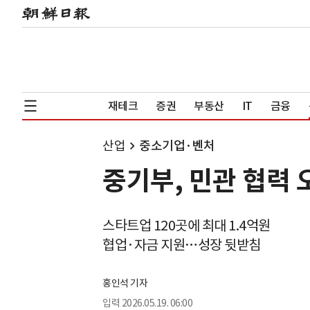
재테크
증권
부동산
IT
금융
산업
중소기업·벤처
중기부, 민관 협력
스타트업 120곳에 최대 1.4억원
협업·자금 지원…성장 뒷받침
홍인석 기자
입력
2026.05.19. 06:00