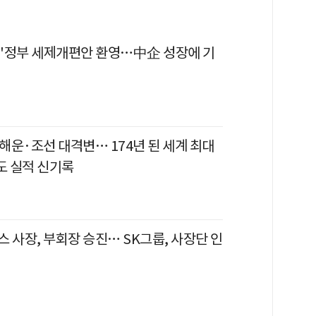
"정부 세제개편안 환영…中企 성장에 기
해운·조선 대격변… 174년 된 세계 최대
 실적 신기록
 사장, 부회장 승진… SK그룹, 사장단 인