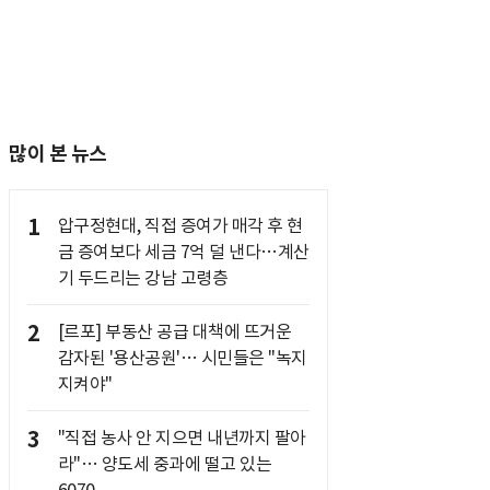
많이 본 뉴스
1
압구정현대, 직접 증여가 매각 후 현
금 증여보다 세금 7억 덜 낸다…계산
기 두드리는 강남 고령층
2
[르포] 부동산 공급 대책에 뜨거운
감자된 '용산공원'… 시민들은 "녹지
지켜야"
3
"직접 농사 안 지으면 내년까지 팔아
라"… 양도세 중과에 떨고 있는