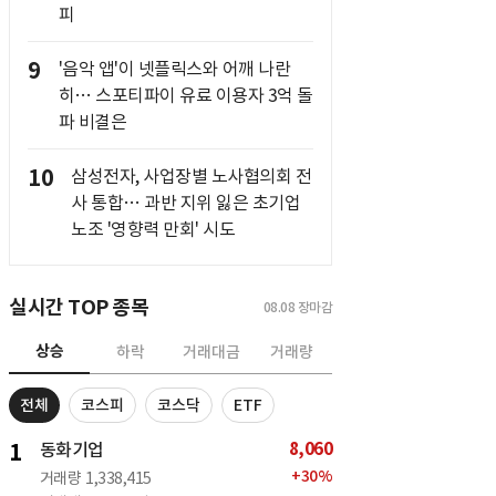
피
9
'음악 앱'이 넷플릭스와 어깨 나란
히… 스포티파이 유료 이용자 3억 돌
파 비결은
10
삼성전자, 사업장별 노사협의회 전
사 통합… 과반 지위 잃은 초기업
노조 '영향력 만회' 시도
실시간 TOP 종목
08.08
장마감
상승
하락
거래대금
거래량
전체
코스피
코스닥
ETF
8,060
1
동화기업
+
30
%
거래량
1,338,415