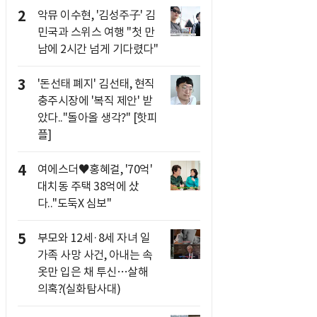
2
악뮤 이수현, '김성주子' 김
민국과 스위스 여행 "첫 만
남에 2시간 넘게 기다렸다"
3
'돈선태 폐지' 김선태, 현직
충주시장에 '복직 제안' 받
았다.."돌아올 생각?" [핫피
플]
4
여에스더♥홍혜걸, '70억'
대치동 주택 38억에 샀
다.."도둑X 심보"
5
부모와 12세·8세 자녀 일
가족 사망 사건, 아내는 속
옷만 입은 채 투신…살해
의혹?(실화탐사대)