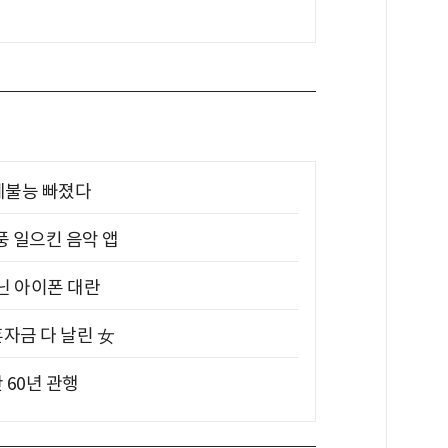
제불능 빠졌다
풍 일으킨 음악 앱
아닌 아이폰 대란
혼자금 다 날린 女
 60년 관행