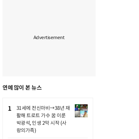
연예 많이 본 뉴스
1
31세에 전신마비→38년 재
활해 트로트 가수 꿈 이룬
박광석, 인생 2막 시작 (사
랑의가족)