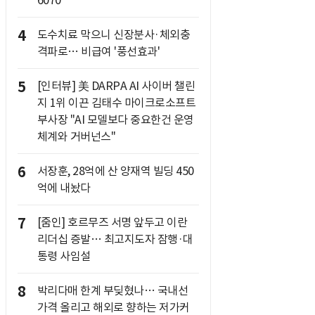
6070
4
도수치료 막으니 신장분사·체외충
격파로… 비급여 '풍선효과'
5
[인터뷰] 美 DARPA AI 사이버 챌린
지 1위 이끈 김태수 마이크로소프트
부사장 "AI 모델보다 중요한건 운영
체계와 거버넌스"
6
서장훈, 28억에 산 양재역 빌딩 450
억에 내놨다
7
[줌인] 호르무즈 서명 앞두고 이란
리더십 증발… 최고지도자 잠행·대
통령 사임설
8
박리다매 한계 부딪혔나… 국내선
가격 올리고 해외로 향하는 저가커