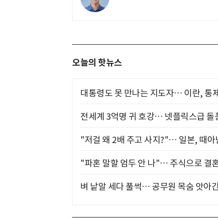
오늘의 핫뉴스
대통령도 못 만나는 지도자… 이란, 통
전세계 3억명 귀 호강… 넷플릭스급 돌
"저걸 왜 2배 주고 사지?"… 일본, 때
"파혼 말할 엄두 안 나"… 주식으로 결
벼 낱알 세다 풀썩… 공무원 목숨 앗아간