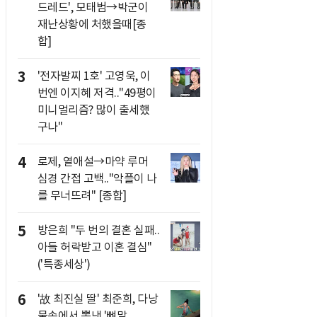
드레드', 모태범→박군이
재난상황에 처했을때[종
합]
3
'전자발찌 1호' 고영욱, 이
번엔 이지혜 저격.."49평이
미니멀리즘? 많이 출세했
구나"
4
로제, 열애설→마약 루머
심경 간접 고백.."악플이 나
를 무너뜨려" [종합]
5
방은희 "두 번의 결혼 실패..
아들 허락받고 이혼 결심"
('특종세상')
6
'故 최진실 딸' 최준희, 다낭
물속에서 뽐낸 '뼈말