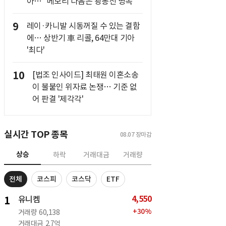
아… "메모리 다음은 광통신 병목"
9
레이·카니발 시동꺼질 수 있는 결함
에… 상반기 車 리콜, 64만대 기아
'최다'
10
[법조 인사이드] 최태원 이혼소송
이 불붙인 위자료 논쟁… 기준 없
어 판결 '제각각'
실시간 TOP 종목
08.07
장마감
상승
하락
거래대금
거래량
전체
코스피
코스닥
ETF
4,550
1
유니켐
+
30
%
거래량
60,138
거래대금
2.7억