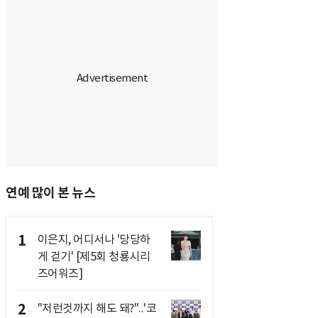
연예 많이 본 뉴스
1
이은지, 어디서나 '당당하
게 걷기' [제5회 청룡시리
즈어워즈]
2
"저런것까지 해도 돼?"..'코