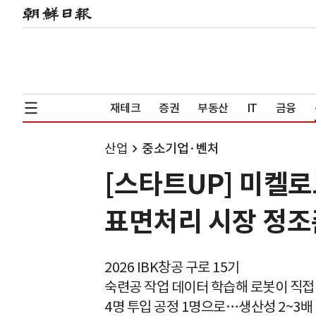
재테크
증권
부동산
IT
금융
산업
중소기업·벤처
[스타트UP] 미켈
표면처리 시장 정조
2026 IBK창공 구로 15기
숙련공 작업 데이터 학습해 로봇이 직접
4명 투입 공정 1명으로…생산성 2~3배