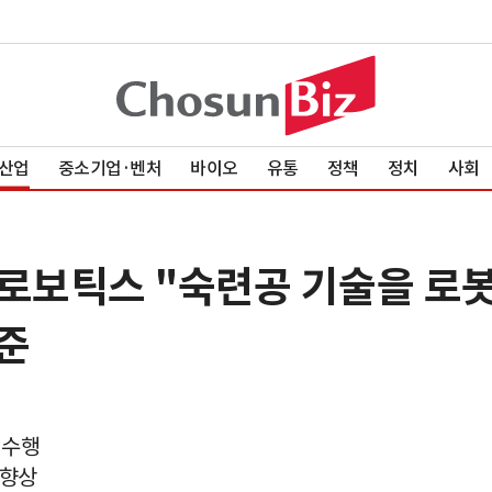
산업
중소기업·벤처
바이오
유통
정책
정치
사회
로로보틱스 "숙련공 기술을 로
준
 수행
 향상