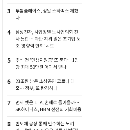
3
투썸플레이스, 정말 스타벅스 제쳤
나
4
삼성전자, 사업장별 노사협의회 전
사 통합… 과반 지위 잃은 초기업 노
조 '영향력 만회' 시도
5
추석 전 '민생지원금' 또 푼다…1인
당 최대 50만원 어디서 받나
6
23조원 남은 소상공인 코로나 대
출… 정부, 또 탕감하나
7
먼저 맺은 LTA, 손해로 돌아올까…
SK하이닉스, HBM 선점의 기회비용
8
반도체 공장 통째 인수하는 노키