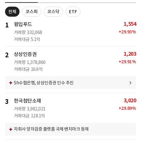
전체
코스피
코스닥
ETF
1,554
1
윙입푸드
+
29.93
%
거래량
332,068
거래대금
5.1억
1,203
2
상상인증권
+
29.91
%
거래량
1,378,860
거래대금
16.6억
Sh수협은행, 상상인증권 인수 추진
3,020
3
한국첨단소재
+
29.89
%
거래량
3,982,021
거래대금
118.1억
자회사 양자검증 플랫폼 국제 벤치마크 등재