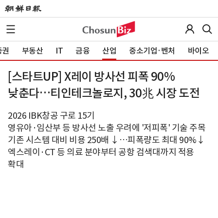
증권
부동산
IT
금융
산업
중소기업·벤처
바이오
[스타트UP] X레이 방사선 피폭 90%
낮춘다…티인테크놀로지, 30兆 시장 도전
2026 IBK창공 구로 15기
영유아·임산부 등 방사선 노출 우려에 '저피폭' 기술 주목
기존 시스템 대비 비용 250배 ↓…피폭량도 최대 90%↓
엑스레이·CT 등 의료 분야부터 공항 검색대까지 적용
확대