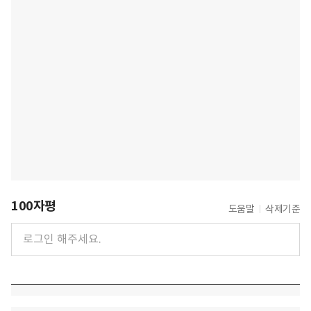
100자평
도움말
삭제기준