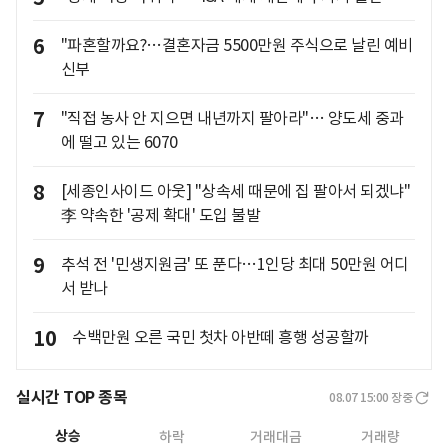
6
"파혼할까요?…결혼자금 5500만원 주식으로 날린 예비
신부
7
"직접 농사 안 지으면 내년까지 팔아라"… 양도세 중과
에 떨고 있는 6070
8
[세종인사이드 아웃] "상속세 때문에 집 팔아서 되겠냐"
李 약속한 '공제 확대' 도입 불발
9
추석 전 '민생지원금' 또 푼다…1인당 최대 50만원 어디
서 받나
10
수백만원 오른 국민 첫차 아반떼 흥행 성공할까
실시간 TOP 종목
08.07 15:00
장중
상승
하락
거래대금
거래량