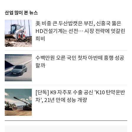
산업 많이 본 뉴스
美 비중 큰 두산밥캣은 부진, 신흥국 뚫은
HD건설기계는 선전… 시장 전략에 엇갈린
희비
수백만원 오른 국민 첫차 아반떼 흥행 성공
할까
[단독] K9 자주포 수출 공신 'K10 탄약운반
차', 21년 만에 성능 개량