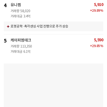
5,910
4
유니켐
+
29.89
%
거래량
58,020
거래대금
3.4억
로봇공학·촉각센싱 사업 진행으로 주가 상승
5,590
5
케이피엠테크
+
29.85
%
거래량
113,350
거래대금
6.1억