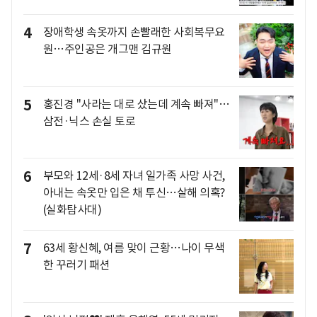
4
장애학생 속옷까지 손빨래한 사회복무요
원…주인공은 개그맨 김규원
5
홍진경 "사라는 대로 샀는데 계속 빠져"…
삼전·닉스 손실 토로
6
부모와 12세·8세 자녀 일가족 사망 사건,
아내는 속옷만 입은 채 투신…살해 의혹?
(실화탐사대)
7
63세 황신혜, 여름 맞이 근황…나이 무색
한 꾸러기 패션