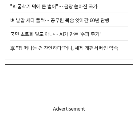
"K-굴착기 덕에 돈 벌어"… 금광 쏟아진 국가
벼 낱알 세다 풀썩… 공무원 목숨 앗아간 60년 관행
국민 초토화 일도 아냐… AI가 만든 '수퍼 무기'
李 "집 떠나는 건 잔인하다"더니, 세제 개편서 빠진 약속