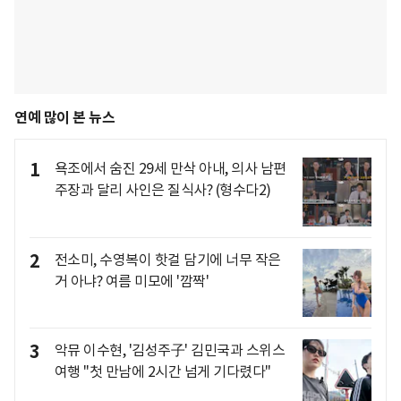
연예 많이 본 뉴스
1
욕조에서 숨진 29세 만삭 아내, 의사 남편
주장과 달리 사인은 질식사? (형수다2)
2
전소미, 수영복이 핫걸 담기에 너무 작은
거 아냐? 여름 미모에 '깜짝'
3
악뮤 이수현, '김성주子' 김민국과 스위스
여행 "첫 만남에 2시간 넘게 기다렸다"