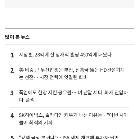
많이 본 뉴스
1
서장훈, 28억에 산 양재역 빌딩 450억에 내놨다
2
美 비중 큰 두산밥캣은 부진, 신흥국 뚫은 HD건설기계
는 선전… 시장 전략에 엇갈린 희비
3
폭염에도 현장 지킨 공무원… 벼 낱알 세다, 화재 진압하
다 '풀썩'
4
SK하이닉스, 솔리다임 키우기 나선 이유는…"이번 사이
클이 최적의 기회"
5
"강제 국장 복귀냐"… ISA 세제 개편에 투자자 불만