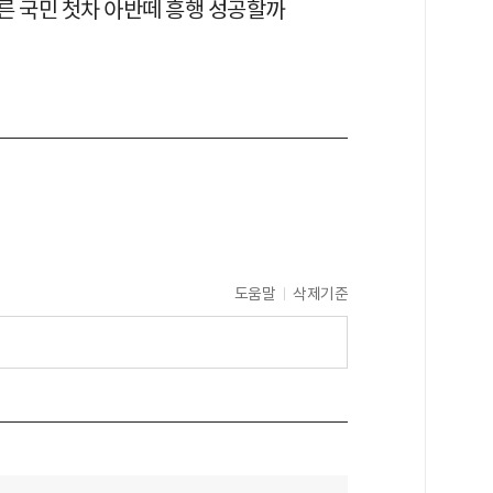
른 국민 첫차 아반떼 흥행 성공할까
도움말
삭제기준