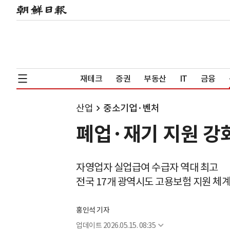
재테크
증권
부동산
IT
금융
산업
중소기업·벤처
폐업·재기 지원 강
자영업자 실업급여 수급자 역대 최고
전국 17개 광역시도 고용보험 지원 체계
홍인석 기자
업데이트
2026.05.15. 08:35