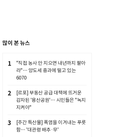
많이 본 뉴스
1
"직접 농사 안 지으면 내년까지 팔아
라"… 양도세 중과에 떨고 있는
6070
2
[르포] 부동산 공급 대책에 뜨거운
감자된 '용산공원'… 시민들은 "녹지
지켜야"
3
[주간 특산물] 폭염을 이겨내는 푸릇
함… '대관령 배추·무'