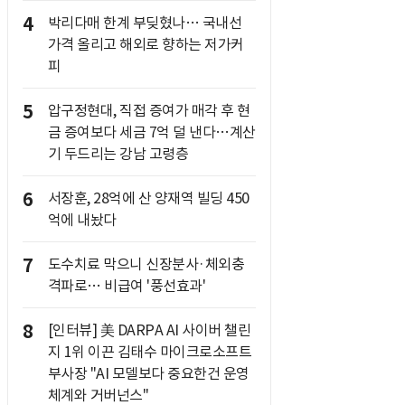
4
박리다매 한계 부딪혔나… 국내선
가격 올리고 해외로 향하는 저가커
피
5
압구정현대, 직접 증여가 매각 후 현
금 증여보다 세금 7억 덜 낸다…계산
기 두드리는 강남 고령층
6
서장훈, 28억에 산 양재역 빌딩 450
억에 내놨다
7
도수치료 막으니 신장분사·체외충
격파로… 비급여 '풍선효과'
8
[인터뷰] 美 DARPA AI 사이버 챌린
지 1위 이끈 김태수 마이크로소프트
부사장 "AI 모델보다 중요한건 운영
체계와 거버넌스"