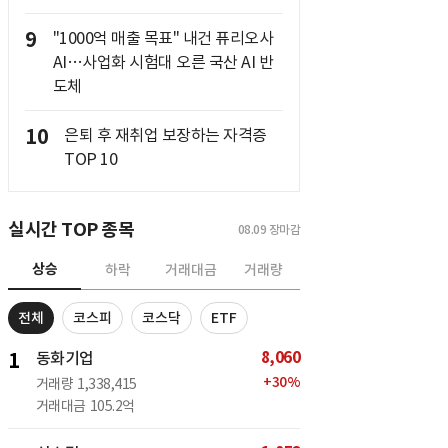
9
"1000억 매출 목표" 내건 퓨리오사
AI…사업화 시험대 오른 국산 AI 반
도체
10
은퇴 후 재취업 보장하는 자격증
TOP 10
실시간 TOP 종목
08.09
장마감
상승
하락
거래대금
거래량
전체
코스피
코스닥
ETF
8,060
1
동화기업
+
30
%
거래량
1,338,415
거래대금
105.2억