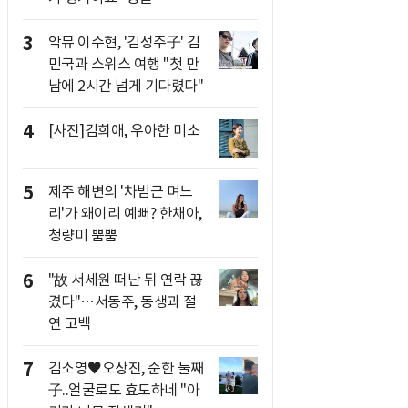
3
악뮤 이수현, '김성주子' 김
민국과 스위스 여행 "첫 만
남에 2시간 넘게 기다렸다"
4
[사진]김희애, 우아한 미소
5
제주 해변의 '차범근 며느
리'가 왜이리 예뻐? 한채아,
청량미 뿜뿜
6
"故 서세원 떠난 뒤 연락 끊
겼다"…서동주, 동생과 절
연 고백
7
김소영♥오상진, 순한 둘째
子..얼굴로도 효도하네 "아