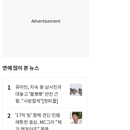
연예 많이 본 뉴스
1
유아인, 자숙 중 남사친과
대놓고 '볼뽀뽀' 반전 근
황.."사랑할게"[핫피플]
2
'17억 빚' 함께 견딘 친母
애틋한 효심..MC그리 "제
가 챙겨야죠" 뭉클