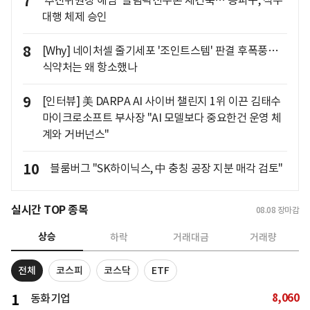
7
'추진위원장 해임' 올림픽선수촌 재건축… 송파구, 직무
대행 체제 승인
8
[Why] 네이처셀 줄기세포 '조인트스템' 판결 후폭풍…
식약처는 왜 항소했나
9
[인터뷰] 美 DARPA AI 사이버 챌린지 1위 이끈 김태수
마이크로소프트 부사장 "AI 모델보다 중요한건 운영 체
계와 거버넌스"
10
블룸버그 "SK하이닉스, 中 충칭 공장 지분 매각 검토"
실시간 TOP 종목
08.08
장마감
상승
하락
거래대금
거래량
전체
코스피
코스닥
ETF
8,060
1
동화기업