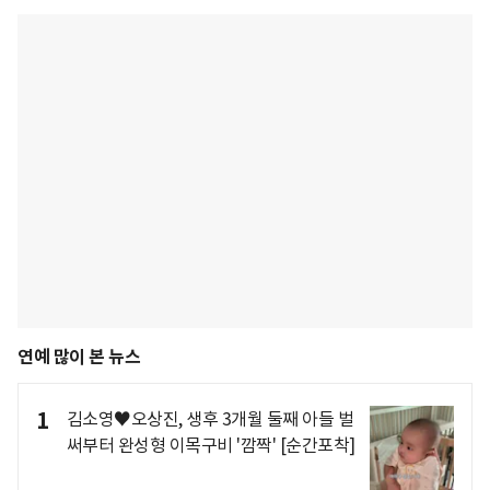
연예 많이 본 뉴스
1
김소영♥오상진, 생후 3개월 둘째 아들 벌
써부터 완성형 이목구비 '깜짝' [순간포착]