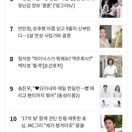
장난감 양보 '훈훈' ('띵그리tv')
7
반민정, 성추행 아픔 딛고 9월의 신부된
다…1살 연상 사업가와 결혼
8
정석원 "하이닉스가 뭐예요? 맥주회사?"
백지영 '충격'[순간포착]
9
송진우, "♥日아내와 매일 한일전…뺨 때
리고 팬티까지 찢어" (동상이몽2)
10
'17억 빚' 함께 견딘 친母 애틋한 효
심..MC그리 "제가 챙겨야죠" 뭉클