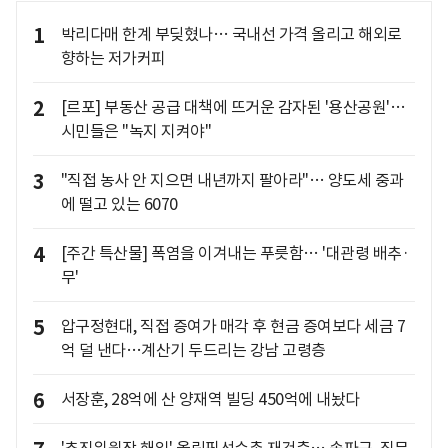
1
박리다매 한계 부딪혔나… 국내선 가격 올리고 해외로
향하는 저가커피
2
[르포] 부동산 공급 대책에 뜨거운 감자된 '용산공원'…
시민들은 "녹지 지켜야"
3
"직접 농사 안 지으면 내년까지 팔아라"… 양도세 중과
에 떨고 있는 6070
4
[주간 특산물] 폭염을 이겨내는 푸릇함… '대관령 배추·
무'
5
압구정현대, 직접 증여가 매각 후 현금 증여보다 세금 7
억 덜 낸다…계산기 두드리는 강남 고령층
6
서장훈, 28억에 산 양재역 빌딩 450억에 내놨다