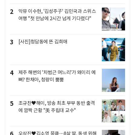
2
악뮤 이수현, '김성주子' 김민국과 스위스
여행 "첫 만남에 2시간 넘게 기다렸다"
3
[사진]청담동에 뜬 김희애
4
제주 해변의 '차범근 며느리'가 왜이리 예
뻐? 한채아, 청량미 뿜뿜
5
조규찬♥해이, 방송 최초 부부 동반 출격
에 깜짝 근황 "美 주립대 교수"
6
오상진♥김소영 뭉클…8살 딸, 동생 위해