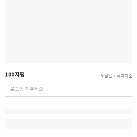
100자평
도움말
삭제기준