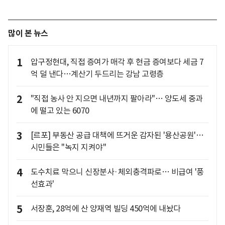
많이 본 뉴스
1
압구정현대, 직접 증여가 매각 후 현금 증여보다 세금 7
억 덜 낸다…계산기 두드리는 강남 고령층
2
"직접 농사 안 지으면 내년까지 팔아라"… 양도세 중과
에 떨고 있는 6070
3
[르포] 부동산 공급 대책에 뜨거운 감자된 '용산공원'…
시민들은 "녹지 지켜야"
4
도수치료 막으니 신장분사·체외충격파로… 비급여 '풍
선효과'
5
서장훈, 28억에 산 양재역 빌딩 450억에 내놨다