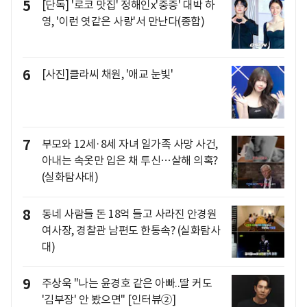
5
[단독] '로코 맛집' 정해인x'중증' 대박 하
영, '이런 엿같은 사랑'서 만난다(종합)
6
[사진]클라씨 채원, '애교 눈빛'
7
부모와 12세·8세 자녀 일가족 사망 사건,
아내는 속옷만 입은 채 투신…살해 의혹?
(실화탐사대)
8
동네 사람들 돈 18억 들고 사라진 안경원
여사장, 경찰관 남편도 한통속? (실화탐사
대)
9
주상욱 "나는 윤경호 같은 아빠..딸 커도
'김부장' 안 봤으면" [인터뷰②]