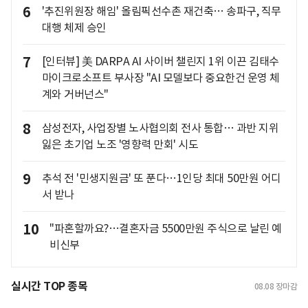
6
'추진위원장 해임' 올림픽선수촌 재건축… 송파구, 직무
대행 체제 승인
7
[인터뷰] 美 DARPA AI 사이버 챌린지 1위 이끈 김태수
마이크로소프트 부사장 "AI 모델보다 중요한건 운영 체
계와 거버넌스"
8
삼성전자, 사업장별 노사협의회 전사 통합… 과반 지위
잃은 초기업 노조 '영향력 만회' 시도
9
추석 전 '민생지원금' 또 푼다…1인당 최대 50만원 어디
서 받나
10
"파혼할까요?…결혼자금 5500만원 주식으로 날린 예
비신부
실시간 TOP 종목
08.08
장마감