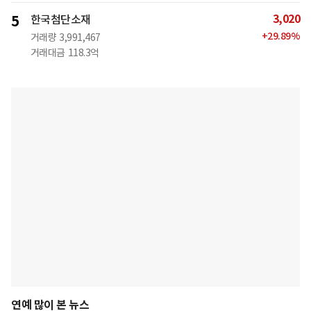
3,020
5
한국첨단소재
+
29.89
%
거래량
3,991,467
거래대금
118.3억
연예 많이 본 뉴스