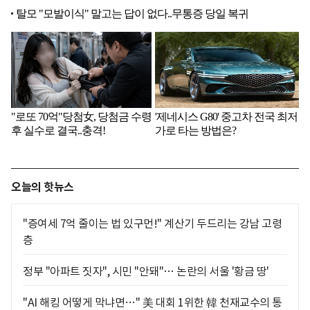
오늘의 핫뉴스
"증여세 7억 줄이는 법 있구먼!" 계산기 두드리는 강남 고령
층
정부 "아파트 짓자", 시민 "안돼"… 논란의 서울 '황금 땅'
"AI 해킹 어떻게 막냐면…" 美 대회 1위한 韓 천재교수의 통