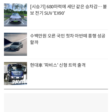
[시승기] 680마력에 세단 같은 승차감… 볼
보 전기 SUV 'EX90'
수백만원 오른 국민 첫차 아반떼 흥행 성공
할까
현대車 '파비스' 신형 트럭 출격