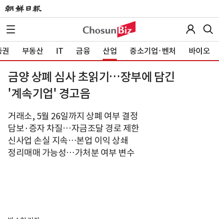
증권
부동산
IT
금융
산업
중소기업·벤처
바이오
금양 상폐 심사 초읽기…장부에 담긴
'계속기업' 경고음
거래소, 5월 26일까지 상폐 여부 결정
담보·증자 차질…자금조달 경로 제한
신사업 손실 지속…본업 이익 상쇄
정리매매 가능성…가처분 여부 변수