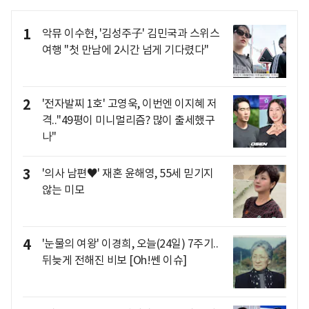
1
악뮤 이수현, '김성주子' 김민국과 스위스
여행 "첫 만남에 2시간 넘게 기다렸다"
2
'전자발찌 1호' 고영욱, 이번엔 이지혜 저
격.."49평이 미니멀리즘? 많이 출세했구
나"
3
'의사 남편♥' 재혼 윤해영, 55세 믿기지
않는 미모
4
'눈물의 여왕' 이경희, 오늘(24일) 7주기..
뒤늦게 전해진 비보 [Oh!쎈 이슈]