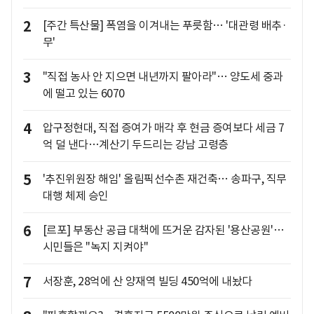
2
[주간 특산물] 폭염을 이겨내는 푸릇함… '대관령 배추·
무'
3
"직접 농사 안 지으면 내년까지 팔아라"… 양도세 중과
에 떨고 있는 6070
4
압구정현대, 직접 증여가 매각 후 현금 증여보다 세금 7
억 덜 낸다…계산기 두드리는 강남 고령층
5
'추진위원장 해임' 올림픽선수촌 재건축… 송파구, 직무
대행 체제 승인
6
[르포] 부동산 공급 대책에 뜨거운 감자된 '용산공원'…
시민들은 "녹지 지켜야"
7
서장훈, 28억에 산 양재역 빌딩 450억에 내놨다