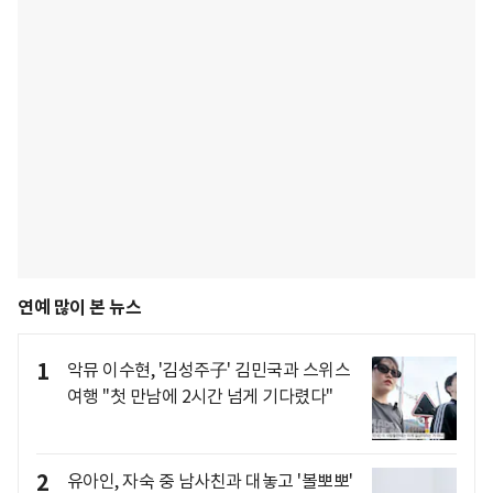
연예 많이 본 뉴스
1
악뮤 이수현, '김성주子' 김민국과 스위스
여행 "첫 만남에 2시간 넘게 기다렸다"
2
유아인, 자숙 중 남사친과 대놓고 '볼뽀뽀'