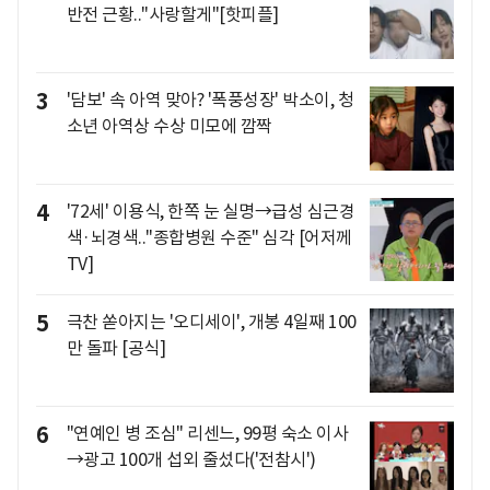
반전 근황.."사랑할게"[핫피플]
3
'담보' 속 아역 맞아? '폭풍성장' 박소이, 청
소년 아역상 수상 미모에 깜짝
4
'72세' 이용식, 한쪽 눈 실명→급성 심근경
색·뇌경색.."종합병원 수준" 심각 [어저께
TV]
5
극찬 쏟아지는 '오디세이', 개봉 4일째 100
만 돌파 [공식]
6
"연예인 병 조심" 리센느, 99평 숙소 이사
→광고 100개 섭외 줄섰다('전참시')