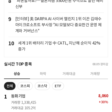
8
"파혼할까요?…결혼자금 5500만원 주식으로 날린 예비
신부
9
[인터뷰] 美 DARPA AI 사이버 챌린지 1위 이끈 김태수
마이크로소프트 부사장 "AI 모델보다 중요한건 운영 체
계와 거버넌스"
10
세계 1위 배터리 기업 中 CATL, 지난해 순이익 42%
증가
실시간 TOP 종목
08.09
장마감
상승
하락
거래대금
거래량
전체
코스피
코스닥
ETF
8,060
1
동화기업
+
30
%
거래량
1,338,415
거래대금
105.2억