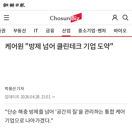
증권
부동산
IT
금융
산업
중소기업·벤처
바이오
케어원 "방제 넘어 클린테크 기업 도약"
박용선 기자
업데이트
2026.04.28. 21:01
"단순 해충 방제를 넘어 '공간의 질'을 관리하는 통합 케어
기업으로 나아가겠다."