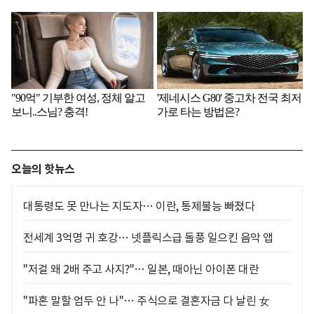
오늘의 핫뉴스
대통령도 못 만나는 지도자… 이란, 통제불능 빠졌다
전세계 3억명 귀 호강… 넷플릭스급 돌풍 일으킨 음악 앱
"저걸 왜 2배 주고 사지?"… 일본, 때아닌 아이폰 대란
"파혼 말할 엄두 안 나"… 주식으로 결혼자금 다 날린 女