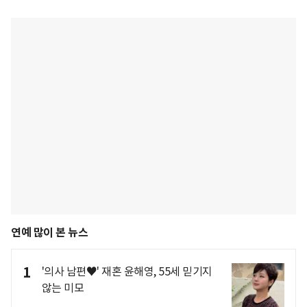
연예 많이 본 뉴스
1
'의사 남편♥' 재혼 윤해영, 55세 믿기지
않는 미모