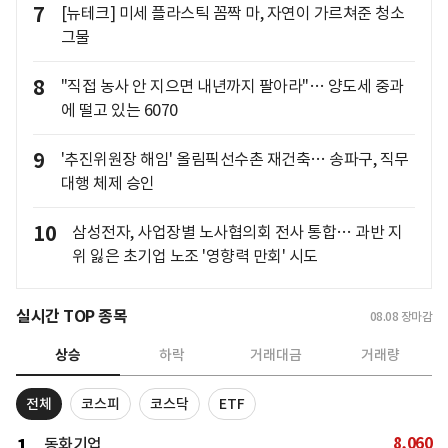
7
[뉴테크] 미세 플라스틱 꼼짝 마, 자연이 가르쳐준 청소
그물
8
"직접 농사 안 지으면 내년까지 팔아라"… 양도세 중과
에 떨고 있는 6070
9
'추진위원장 해임' 올림픽선수촌 재건축… 송파구, 직무
대행 체제 승인
10
삼성전자, 사업장별 노사협의회 전사 통합… 과반 지
위 잃은 초기업 노조 '영향력 만회' 시도
실시간 TOP 종목
08.08
장마감
상승
하락
거래대금
거래량
전체
코스피
코스닥
ETF
8,060
1
동화기업