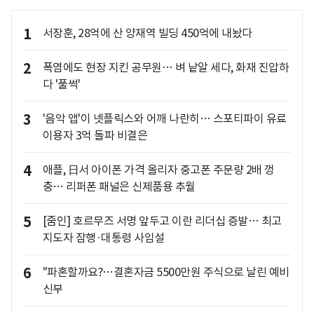
1
서장훈, 28억에 산 양재역 빌딩 450억에 내놨다
2
폭염에도 현장 지킨 공무원… 벼 낱알 세다, 화재 진압하
다 '풀썩'
3
'음악 앱'이 넷플릭스와 어깨 나란히… 스포티파이 유료
이용자 3억 돌파 비결은
4
애플, 日서 아이폰 가격 올리자 중고폰 주문량 2배 껑
충… 리퍼폰 패널은 신제품용 추월
5
[줌인] 호르무즈 서명 앞두고 이란 리더십 증발… 최고
지도자 잠행·대통령 사임설
6
"파혼할까요?…결혼자금 5500만원 주식으로 날린 예비
신부