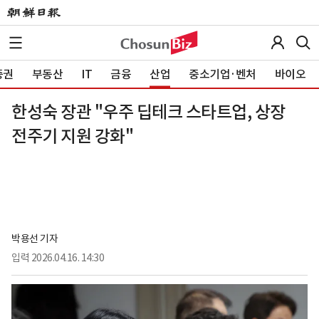
증권
부동산
IT
금융
산업
중소기업·벤처
바이오
한성숙 장관 "우주 딥테크 스타트업, 상장
전주기 지원 강화"
박용선 기자
입력
2026.04.16. 14:30