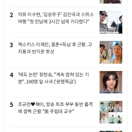
2
악뮤 이수현, '김성주子' 김민국과 스위스
여행 "첫 만남에 2시간 넘게 기다렸다"
3
젝스키스 이재진, 결혼+득남 후 근황..고
지용과 반가운 투샷
4
'태도 논란' 장현승, "계속 얹혀 있는 기
분"..100명 앞 사과 ('문명특급')
5
조규찬♥해이, 방송 최초 부부 동반 출격
에 깜짝 근황 "美 주립대 교수"