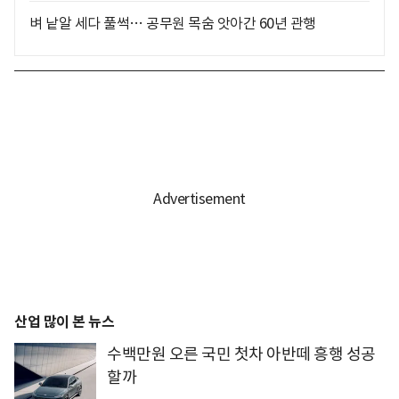
벼 낱알 세다 풀썩… 공무원 목숨 앗아간 60년 관행
산업 많이 본 뉴스
수백만원 오른 국민 첫차 아반떼 흥행 성공
할까