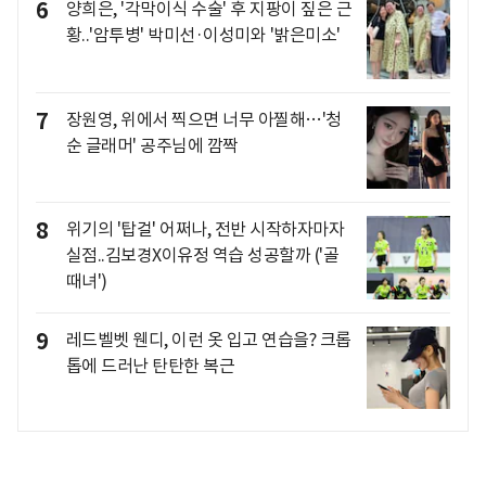
6
양희은, '각막이식 수술' 후 지팡이 짚은 근
황..'암투병' 박미선·이성미와 '밝은미소'
7
장원영, 위에서 찍으면 너무 아찔해…'청
순 글래머' 공주님에 깜짝
8
위기의 '탑걸' 어쩌나, 전반 시작하자마자
실점..김보경X이유정 역습 성공할까 ('골
때녀')
9
레드벨벳 웬디, 이런 옷 입고 연습을? 크롭
톱에 드러난 탄탄한 복근