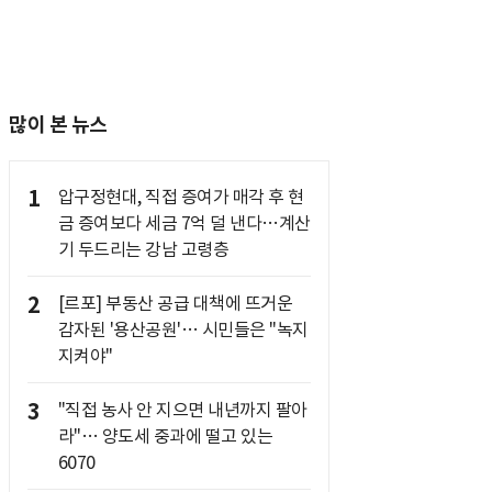
많이 본 뉴스
1
압구정현대, 직접 증여가 매각 후 현
금 증여보다 세금 7억 덜 낸다…계산
기 두드리는 강남 고령층
2
[르포] 부동산 공급 대책에 뜨거운
감자된 '용산공원'… 시민들은 "녹지
지켜야"
3
"직접 농사 안 지으면 내년까지 팔아
라"… 양도세 중과에 떨고 있는
6070