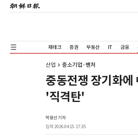
재테크
증권
부동산
IT
금융
산업
중소기업·벤처
중동전쟁 장기화에 
'직격탄'
박용선 기자
입력
2026.04.15. 17:35