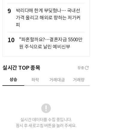
9
박리다매 한계 부딪혔나… 국내선
가격 올리고 해외로 향하는 저가커
피
10
"파혼할까요?…결혼자금 5500만
원 주식으로 날린 예비신부
실시간 TOP 종목
장중
상승
하락
거래대금
거래량
실시간 데이터를 수집 중입니다.
잠시 후 새로고침 버튼을 눌러 주세요.