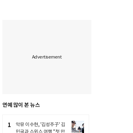
연예 많이 본 뉴스
1
악뮤 이수현, '김성주子' 김
민국과 스위스 여행 "첫 만