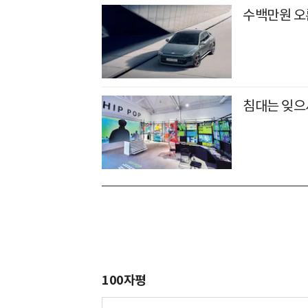
수백만원 오
침대는 잊으
100자평