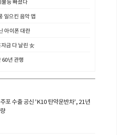
제불능 빠졌다
풍 일으킨 음악 앱
아닌 아이폰 대란
혼자금 다 날린 女
 60년 관행
자주포 수출 공신 'K10 탄약운반차', 21년
개량