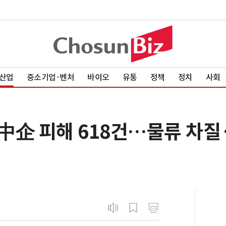
산업
중소기업·벤처
바이오
유통
정책
정치
사회
中企 피해 618건…물류 차질