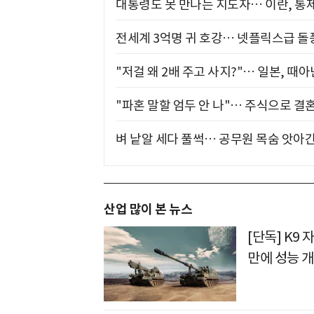
대통령도 못 만나는 지도자… 이란, 통
전세계 3억명 귀 호강… 넷플릭스급 돌
"저걸 왜 2배 주고 사지?"… 일본, 때
"파혼 말할 엄두 안 나"… 주식으로 결
벼 낱알 세다 풀썩… 공무원 목숨 앗아간
산업 많이 본 뉴스
[단독] K9 
만에 성능 