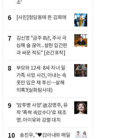
소'
6
[사진]청담동에 뜬 김희애
7
김신영 "금주 8년, 주사 극
심해 술 끊어...설현 입간판
과 싸운 적도" [순간포착]
8
부모와 12세·8세 자녀 일
가족 사망 사건, 아내는 속
옷만 입은 채 투신…살해
의혹?(실화탐사대)
9
'암투병 사망' 故강명주, 유
작 '폭싹 속았수다'로 재조
명..아이유와 강렬 대치
10
송진우, "♥日아내와 매일