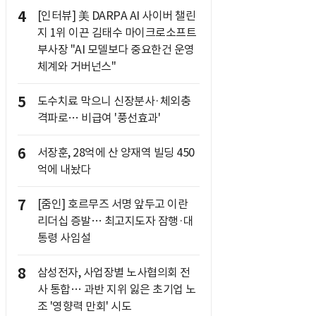
4
[인터뷰] 美 DARPA AI 사이버 챌린
지 1위 이끈 김태수 마이크로소프트
부사장 "AI 모델보다 중요한건 운영
체계와 거버넌스"
5
도수치료 막으니 신장분사·체외충
격파로… 비급여 '풍선효과'
6
서장훈, 28억에 산 양재역 빌딩 450
억에 내놨다
7
[줌인] 호르무즈 서명 앞두고 이란
리더십 증발… 최고지도자 잠행·대
통령 사임설
8
삼성전자, 사업장별 노사협의회 전
사 통합… 과반 지위 잃은 초기업 노
조 '영향력 만회' 시도