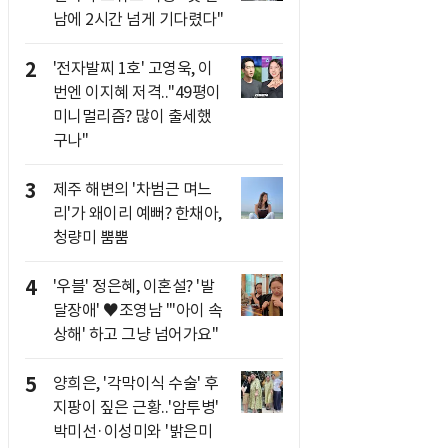
남에 2시간 넘게 기다렸다"
2
'전자발찌 1호' 고영욱, 이
번엔 이지혜 저격.."49평이
미니멀리즘? 많이 출세했
구나"
3
제주 해변의 '차범근 며느
리'가 왜이리 예뻐? 한채아,
청량미 뿜뿜
4
'우블' 정은혜, 이혼설? '발
달장애' ♥조영남 "'아이 속
상해' 하고 그냥 넘어가요"
5
양희은, '각막이식 수술' 후
지팡이 짚은 근황..'암투병'
박미선·이성미와 '밝은미