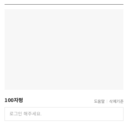
100자평
도움말
삭제기준