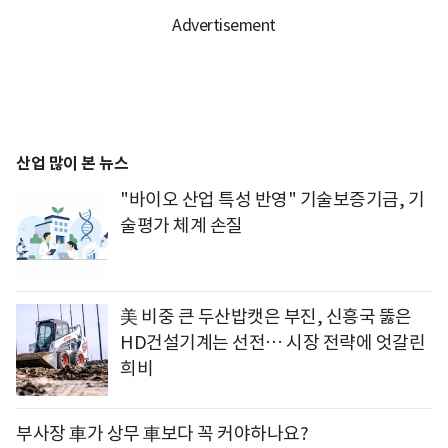
산업 많이 본 뉴스
"바이오 산업 특성 반영" 기술보증기금, 기
술평가 체계 손질
美 비중 큰 두산밥캣은 부진, 신흥국 뚫은
HD건설기계는 선전… 시장 전략에 엇갈린
희비
부사장 車가 상무 車보다 꼭 커야하나요?