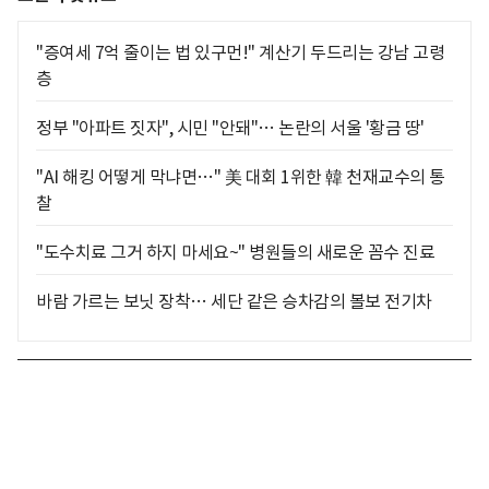
"증여세 7억 줄이는 법 있구먼!" 계산기 두드리는 강남 고령
층
정부 "아파트 짓자", 시민 "안돼"… 논란의 서울 '황금 땅'
"AI 해킹 어떻게 막냐면…" 美 대회 1위한 韓 천재교수의 통
찰
"도수치료 그거 하지 마세요~" 병원들의 새로운 꼼수 진료
바람 가르는 보닛 장착… 세단 같은 승차감의 볼보 전기차