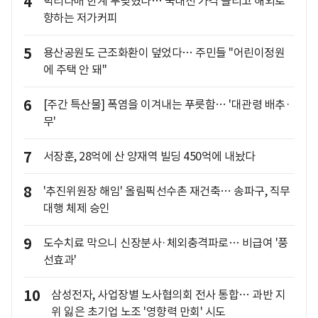
4
박리다매 한계 부딪혔나… 국내선 가격 올리고 해외로
향하는 저가커피
5
용산공원도 근조화환이 덮었다… 주민들 "어린이정원
에 주택 안 돼"
6
[주간 특산물] 폭염을 이겨내는 푸릇함… '대관령 배추·
무'
7
서장훈, 28억에 산 양재역 빌딩 450억에 내놨다
8
'추진위원장 해임' 올림픽선수촌 재건축… 송파구, 직무
대행 체제 승인
9
도수치료 막으니 신장분사·체외충격파로… 비급여 '풍
선효과'
10
삼성전자, 사업장별 노사협의회 전사 통합… 과반 지
위 잃은 초기업 노조 '영향력 만회' 시도