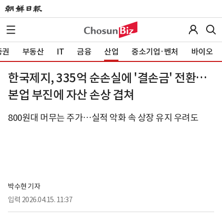
증권
부동산
IT
금융
산업
중소기업·벤처
바이오
한국제지, 335억 순손실에 '결손금' 전환…
본업 부진에 자산 손상 겹쳐
800원대 머무는 주가…실적 악화 속 상장 유지 우려도
박수현 기자
입력
2026.04.15. 11:37