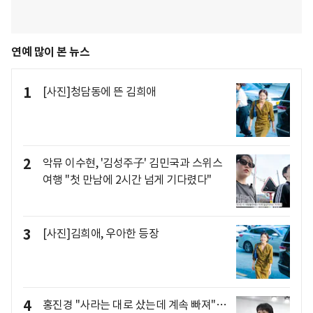
연예 많이 본 뉴스
1
[사진]청담동에 뜬 김희애
2
악뮤 이수현, '김성주子' 김민국과 스위스
여행 "첫 만남에 2시간 넘게 기다렸다"
3
[사진]김희애, 우아한 등장
4
홍진경 "사라는 대로 샀는데 계속 빠져"…