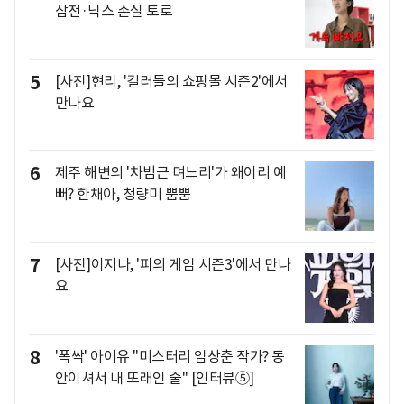
삼전·닉스 손실 토로
5
[사진]현리, '킬러들의 쇼핑몰 시즌2'에서
만나요
6
제주 해변의 '차범근 며느리'가 왜이리 예
뻐? 한채아, 청량미 뿜뿜
7
[사진]이지나, '피의 게임 시즌3'에서 만나
요
8
'폭싹' 아이유 "미스터리 임상춘 작가? 동
안이셔서 내 또래인 줄" [인터뷰⑤]