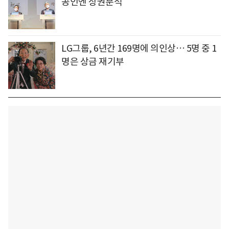
공인엔 상권분석
LG그룹, 6년간 169명에 의인상… 5명 중 1
명은 상금 재기부