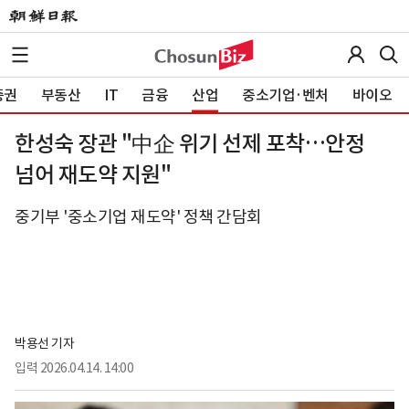
증권
부동산
IT
금융
산업
중소기업·벤처
바이오
한성숙 장관 "中企 위기 선제 포착…안정
넘어 재도약 지원"
중기부 '중소기업 재도약' 정책 간담회
박용선 기자
입력
2026.04.14. 14:00