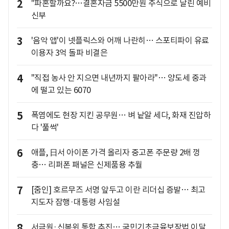
2
"파혼할까요?…결혼자금 5500만원 주식으로 날린 예비
신부
3
'음악 앱'이 넷플릭스와 어깨 나란히… 스포티파이 유료
이용자 3억 돌파 비결은
4
"직접 농사 안 지으면 내년까지 팔아라"… 양도세 중과
에 떨고 있는 6070
5
폭염에도 현장 지킨 공무원… 벼 낱알 세다, 화재 진압하
다 '풀썩'
6
애플, 日서 아이폰 가격 올리자 중고폰 주문량 2배 껑
충… 리퍼폰 패널은 신제품용 추월
7
[줌인] 호르무즈 서명 앞두고 이란 리더십 증발… 최고
지도자 잠행·대통령 사임설
8
서금원·신복위 통합 추진… 국민기초금융보장법 이달