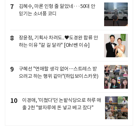
7
김혜수, 마론 인형 줄 알았네···50대 안
믿기는 소녀풍 코디
8
장윤정, 기획사 차려도..♥도경완 합류 안
하는 이유 "갈 길 달라" [Oh!쎈 이슈]
9
구혜선 "연애할 생각 없어…스트레스 받
으려고 하는 행위 같아"(하입보이스카웃)
10
이경애, '미쳤다'던 논밭식당으로 하루 매
출 2천 "쌀자루에 돈 넣고 베고 잤다"