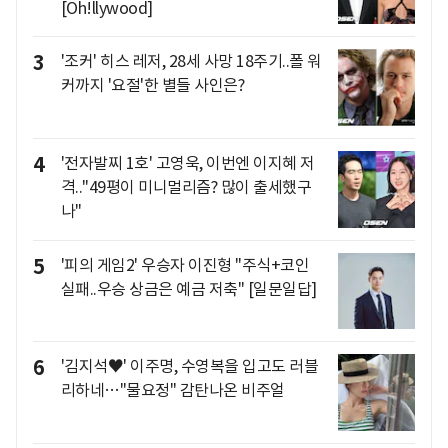
[Oh!llywood]
3
'조커' 히스 레저, 28세 사망 18주기..폴 워
커까지 '요절'한 별들 사인은?
4
'전자발찌 1호' 고영욱, 이번엔 이지혜 저
격.."49평이 미니멀리즘? 많이 출세했구
나"
5
'피의 게임2' 우승자 이진형 "주식+코인
실패..우승 상금은 예금 저축" [일문일답]
6
'김지석♥' 이주명, 수영복을 입고도 러블
리하네…"물요정" 감탄나온 비주얼