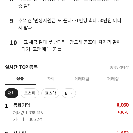
중 발의
9
추석 전 '민생지원금' 또 푼다…1인당 최대 50만원 어디
서 받나
10
"그 세금 절대 못 낸다"… 양도세 공포에 '제자리 갈아
타기·교환 매매' 꿈틀
실시간 TOP 종목
08.08
장마감
상승
하락
거래대금
거래량
전체
코스피
코스닥
ETF
8,060
1
동화기업
+
30
%
거래량
1,338,415
거래대금
105.2억