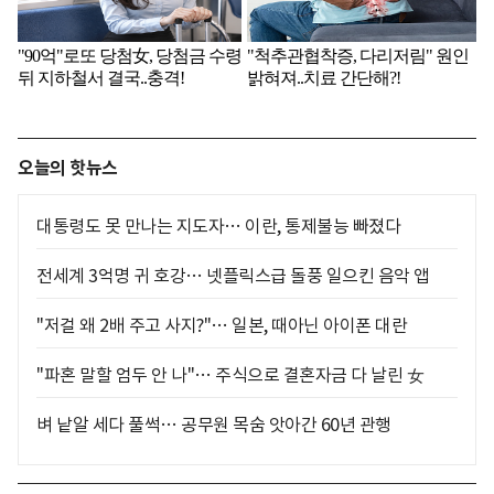
오늘의 핫뉴스
대통령도 못 만나는 지도자… 이란, 통제불능 빠졌다
전세계 3억명 귀 호강… 넷플릭스급 돌풍 일으킨 음악 앱
"저걸 왜 2배 주고 사지?"… 일본, 때아닌 아이폰 대란
"파혼 말할 엄두 안 나"… 주식으로 결혼자금 다 날린 女
벼 낱알 세다 풀썩… 공무원 목숨 앗아간 60년 관행