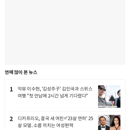
연예 많이 본 뉴스
1
악뮤 이수현, '김성주子' 김민국과 스위스
여행 "첫 만남에 2시간 넘게 기다렸다"
2
디카프리오, 결국 새 여친='23살 연하' 25
살 모델..소름 끼치는 여성편력