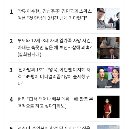
1
악뮤 이수현, '김성주子' 김민국과 스위스
여행 "첫 만남에 2시간 넘게 기다렸다"
2
부모와 12세·8세 자녀 일가족 사망 사건,
아내는 속옷만 입은 채 투신…살해 의혹?
(실화탐사대)
3
'전자발찌 1호' 고영욱, 이번엔 이지혜 저
격.."49평이 미니멀리즘? 많이 출세했구
나"
4
현리 "日서 태어나 배우 데뷔…韓 활동 본
격적으로 하고 싶다"[화보]
5
전소미, 수영복이 핫걸 담기에 너무 작은