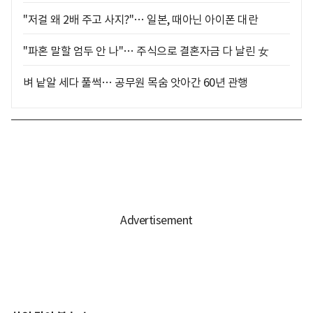
"저걸 왜 2배 주고 사지?"… 일본, 때아닌 아이폰 대란
"파혼 말할 엄두 안 나"… 주식으로 결혼자금 다 날린 女
벼 낱알 세다 풀썩… 공무원 목숨 앗아간 60년 관행