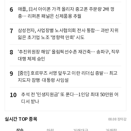
6
애플, 日서 아이폰 가격 올리자 중고폰 주문량 2배 껑
충… 리퍼폰 패널은 신제품용 추월
7
삼성전자, 사업장별 노사협의회 전사 통합… 과반 지위
잃은 초기업 노조 '영향력 만회' 시도
8
'추진위원장 해임' 올림픽선수촌 재건축… 송파구, 직무
대행 체제 승인
9
[줌인] 호르무즈 서명 앞두고 이란 리더십 증발… 최고
지도자 잠행·대통령 사임설
10
추석 전 '민생지원금' 또 푼다…1인당 최대 50만원 어
디서 받나
실시간 TOP 종목
08.08
장마감
상승
하락
거래대금
거래량