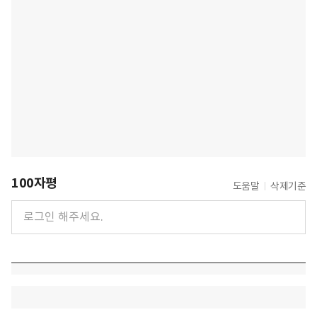
100자평
도움말
삭제기준