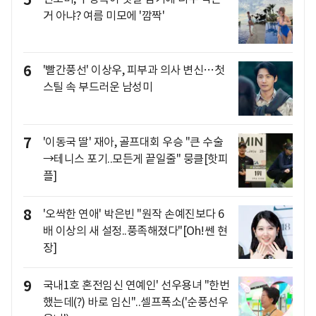
거 아냐? 여름 미모에 '깜짝'
6
'빨간풍선' 이상우, 피부과 의사 변신…첫
스틸 속 부드러운 남성미
7
'이동국 딸' 재아, 골프대회 우승 "큰 수술
→테니스 포기..모든게 끝일줄" 뭉클[핫피
플]
8
'오싹한 연애' 박은빈 "원작 손예진보다 6
배 이상의 새 설정..풍족해졌다"[Oh!쎈 현
장]
9
국내1호 혼전임신 연예인' 선우용녀 "한번
했는데(?) 바로 임신"..셀프폭소('순풍선우