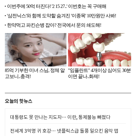
오늘의 핫뉴스
대통령도 못 만나는 지도자… 이란, 통제불능 빠졌다
전세계 3억명 귀 호강… 넷플릭스급 돌풍 일으킨 음악 앱