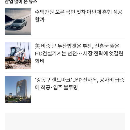
산업 많이 본 뉴스
수백만원 오른 국민 첫차 아반떼 흥행 성공
할까
美 비중 큰 두산밥캣은 부진, 신흥국 뚫은
HD건설기계는 선전… 시장 전략에 엇갈린
희비
'강동구 랜드마크' JYP 신사옥, 공사비 급증
에 착공·입주 불투명