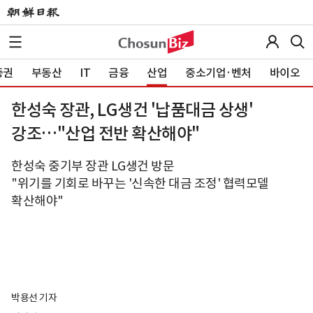
증권
부동산
IT
금융
산업
중소기업·벤처
바이오
한성숙 장관, LG생건 '납품대금 상생'
강조…"산업 전반 확산해야"
한성숙 중기부 장관 LG생건 방문
"위기를 기회로 바꾸는 '신속한 대금 조정' 협력모델
확산해야"
박용선 기자