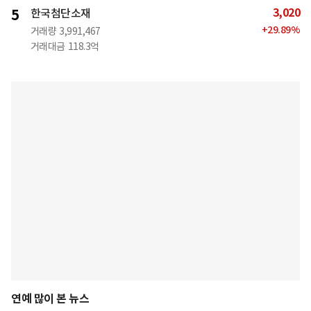
3,020
5
한국첨단소재
+
29.89
%
거래량
3,991,467
거래대금
118.3억
연예 많이 본 뉴스