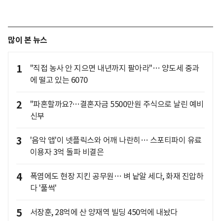
많이 본 뉴스
1
"직접 농사 안 지으면 내년까지 팔아라"… 양도세 중과
에 떨고 있는 6070
2
"파혼할까요?…결혼자금 5500만원 주식으로 날린 예비
신부
3
'음악 앱'이 넷플릭스와 어깨 나란히… 스포티파이 유료
이용자 3억 돌파 비결은
4
폭염에도 현장 지킨 공무원… 벼 낱알 세다, 화재 진압하
다 '풀썩'
5
서장훈, 28억에 산 양재역 빌딩 450억에 내놨다